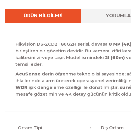
ÜRÜN BİLGİLERİ
YORUMLA
Hikvision DS-2CD2T86G2H serisi, devasa
8 MP (4K
birleştiren bir gözetim devidir.
Bu kamera, zifiri kar
kalitesini zirveye taşır.
Model ismindeki
2I (60m)
v
temsil eder.
AcuSense
derin öğrenme teknolojisi sayesinde; ağa
ihlallerinde alarm üreterek operasyonel verimliliği
WDR
ışık dengeleme özelliği ile donatılmıştır.
surv
mesafe gözetimin ve 4K detay gücünün kritik oldu
Ortam Tipi
:
Dış Ortam