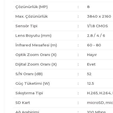
Çözünürlük (MP)
:
8
Max. Çözünürlük
:
3840 x 2160
Sensör Tipi
:
1/1.8 CMOS
Lens Boyutu (mm)
:
2.8 / 4 / 6
İnfrared Mesafesi (m)
:
60 - 80
Optik Zoom Oranı (X)
:
Hayır
Dijital Zoom Oranı (X)
:
Evet
S/N Oranı (dB)
:
52
Güç Tüketimi (W)
:
12.5
Sıkıştırma Tipi
:
H.265, H.264,
SD Kart
:
microSD, mi
Ağ Arabirimi
:
100 Mbps