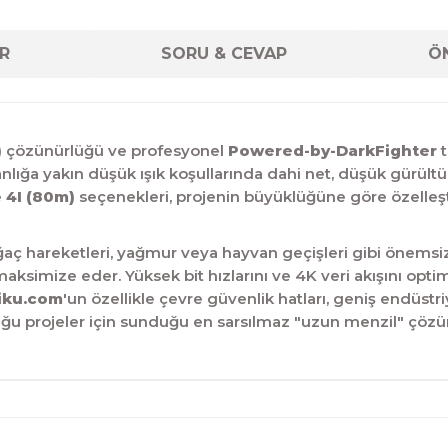
R
SORU & CEVAP
ÖN
)
çözünürlüğü ve profesyonel
Powered-by-DarkFighter
t
anlığa yakın düşük ışık koşullarında dahi net, düşük gürültül
e
4I (80m)
seçenekleri, projenin büyüklüğüne göre özelleşti
ç hareketleri, yağmur veya hayvan geçişleri gibi önemsiz te
 maksimize eder.
Yüksek bit hızlarını ve 4K veri akışını op
iku.com
'un özellikle çevre güvenlik hatları, geniş endüstr
ğu projeler için sunduğu en sarsılmaz "uzun menzil" çöz