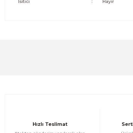
Isıtıcı
:
Hayır
Bu ürünün fiyat bilgisi, resim, ürün açıklamalarında ve 
Görüş ve önerileriniz için teşekkür ederiz.
Ürün resmi kalitesiz, bozuk veya görüntülenemiyor.
Ürün açıklamasında eksik bilgiler bulunuyor.
Ürün bilgilerinde hatalar bulunuyor.
Ürün fiyatı diğer sitelerden daha pahalı.
Bu ürüne benzer farklı alternatifler olmalı.
Hızlı Teslimat
Sert