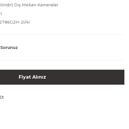
Silindir) Dış Mekan Kameralar
n
T86G2H-2I/4I
 Sorunuz
Fiyat Alınız
Et