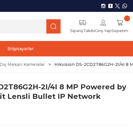
Sipariş Takibi
Giriş Yap
Sepetim
Bilgisayarlar
r) Dış Mekan Kameralar
Hikvision DS-2CD2T86G2H-2I/4I 8 M
CD2T86G2H-2I/4I 8 MP Powered by
it Lensli Bullet IP Network