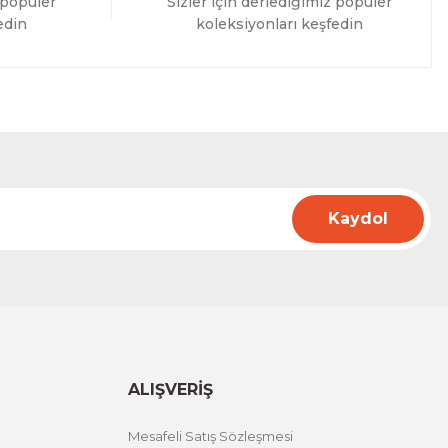
 popüler
Sizler için derlediğimiz popüler
edin
koleksiyonları keşfedin
Kaydol
ALIŞVERİŞ
Mesafeli Satış Sözleşmesi