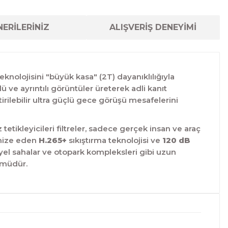
ERİLERİNİZ
ALIŞVERİŞ DENEYİMİ
eknolojisini "büyük kasa" (2T) dayanıklılığıyla
ü ve ayrıntılı görüntüler üreterek adli kanıt
rilebilir ultra güçlü gece görüşü mesafelerini
tikleyicileri filtreler, sadece gerçek insan ve araç
timize eden
H.265+
sıkıştırma teknolojisi ve
120 dB
iyel sahalar ve otopark kompleksleri gibi uzun
ümüdür.