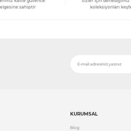
erimiz kalite güvence
Sizler için derlediğimiz
Gönder
elgesine sahiptir
koleksiyonları keşf
KURUMSAL
Blog