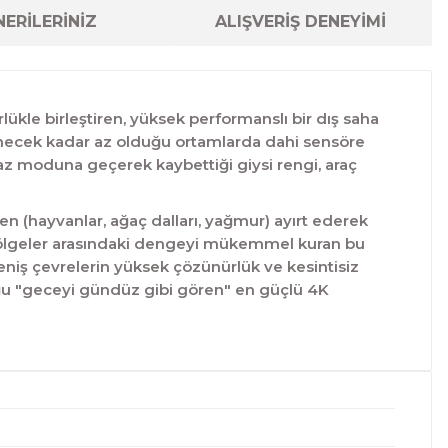
ERİLERİNİZ
ALIŞVERİŞ DENEYİMİ
ükle birleştiren, yüksek performanslı bir dış saha
denecek kadar az olduğu ortamlarda dahi sensöre
z moduna geçerek kaybettiği giysi rengi, araç
en (hayvanlar, ağaç dalları, yağmur) ayırt ederek
 gölgeler arasındaki dengeyi mükemmel kuran bu
geniş çevrelerin yüksek çözünürlük ve kesintisiz
duğu "geceyi gündüz gibi gören" en güçlü 4K