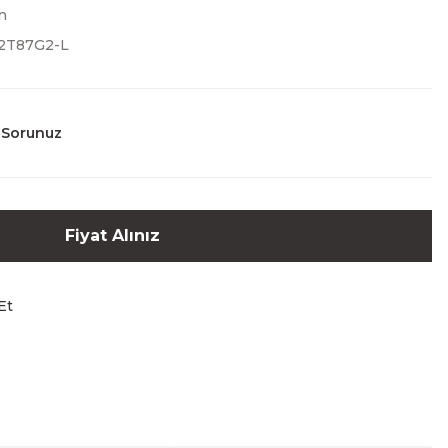
n
2T87G2-L
 Sorunuz
Fiyat Alınız
Et