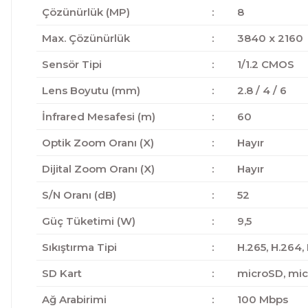
Çözünürlük (MP)
:
8
Max. Çözünürlük
:
3840 x 2160
Sensör Tipi
:
1/1.2 CMOS
Lens Boyutu (mm)
:
2.8 / 4 / 6
İnfrared Mesafesi (m)
:
60
Optik Zoom Oranı (X)
:
Hayır
Dijital Zoom Oranı (X)
:
Hayır
S/N Oranı (dB)
:
52
Güç Tüketimi (W)
:
9,5
Sıkıştırma Tipi
:
H.265, H.264,
SD Kart
:
microSD, mi
Ağ Arabirimi
:
100 Mbps