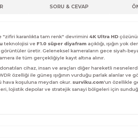
R
SORU & CEVAP
ÖN
"zifiri karanlıkta tam renk" devrimini
4K Ultra HD
çözünürl
u
teknolojisi ve
F1.0 süper diyafram
açıklığı, ışığın yok 
görüntüler üretir.
Geleneksel kameraların gece siyah-beya
 kamera ile tüm gerçekliğiyle kayıt altına alınır.
onatılan cihaz, insan ve araçları diğer hareketli nesnelerd
DR özelliği ile güneş ışığının vurduğu parlak alanlar ve
ürlü hava koşuluna meydan okur.
surviku.com
'un özellikle 
ri, lojistik depolar ve stratejik sanayi bölgeleri için sun