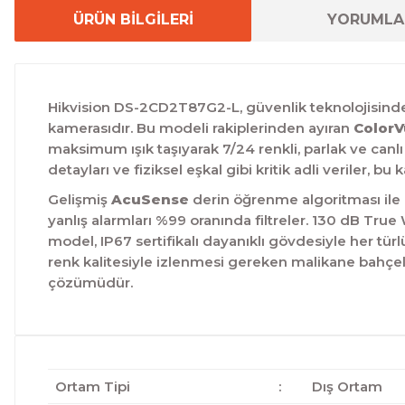
ÜRÜN BİLGİLERİ
YORUMLA
Hikvision DS-2CD2T87G2-L, güvenlik teknolojisinde 
kamerasıdır.
Bu modeli rakiplerinden ayıran
ColorV
maksimum ışık taşıyarak 7/24 renkli, parlak ve canlı 
detayları ve fiziksel eşkal gibi kritik adli veriler, bu
Gelişmiş
AcuSense
derin öğrenme algoritması ile d
yanlış alarmları %99 oranında filtreler.
130 dB True W
model, IP67 sertifikalı dayanıklı gövdesiyle her t
renk kalitesiyle izlenmesi gereken malikane bahçele
çözümüdür.
Ortam Tipi
:
Dış Ortam