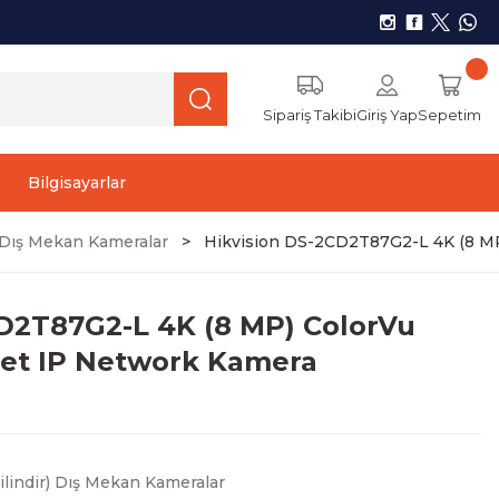
Sipariş Takibi
Giriş Yap
Sepetim
Bilgisayarlar
r) Dış Mekan Kameralar
Hikvision DS-2CD2T87G2-L 4K (8 MP)
D2T87G2-L 4K (8 MP) ColorVu
llet IP Network Kamera
Silindir) Dış Mekan Kameralar