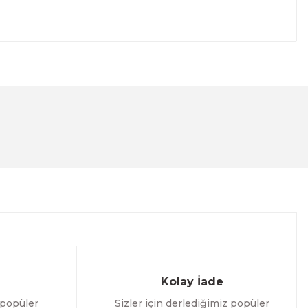
lanarak tarafımıza iletebilirsiniz.
Kolay İade
 popüler
Sizler için derlediğimiz popüler