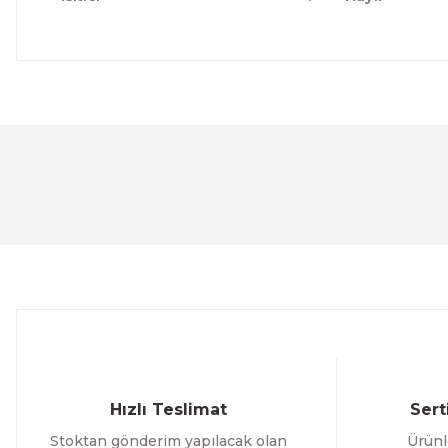
Bu ürünün fiyat bilgisi, resim, ürün açıklamalarında ve 
Görüş ve önerileriniz için teşekkür ederiz.
Ürün resmi kalitesiz, bozuk veya görüntülenemiyor.
Ürün açıklamasında eksik bilgiler bulunuyor.
Ürün bilgilerinde hatalar bulunuyor.
Ürün fiyatı diğer sitelerden daha pahalı.
Bu ürüne benzer farklı alternatifler olmalı.
Hızlı Teslimat
Sert
Stoktan gönderim yapılacak olan
Ürünl