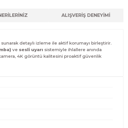
ERİLERİNİZ
ALIŞVERİŞ DENEYİMİ
sunarak detaylı izleme ile aktif korumayı birleştirir.
amba)
ve
sesli uyarı
sistemiyle ihlallere anında
kamera, 4K görüntü kalitesini proaktif güvenlik