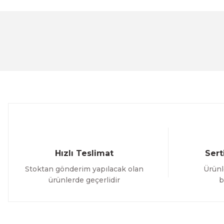
Bu ürünün fiyat bilgisi, resim, ürün açıklamalarında ve 
Görüş ve önerileriniz için teşekkür ederiz.
Ürün resmi kalitesiz, bozuk veya görüntülenemiyor.
Ürün açıklamasında eksik bilgiler bulunuyor.
Ürün bilgilerinde hatalar bulunuyor.
Ürün fiyatı diğer sitelerden daha pahalı.
Bu ürüne benzer farklı alternatifler olmalı.
Hızlı Teslimat
Sert
Stoktan gönderim yapılacak olan
Ürünl
ürünlerde geçerlidir
b