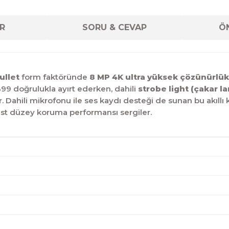
R
SORU & CEVAP
ÖN
ullet
form faktöründe
8 MP 4K ultra yüksek çözünürlük
%99 doğrulukla ayırt ederken, dahili
strobe light (çakar l
 Dahili mikrofonu ile ses kaydı desteği de sunan bu akıllı 
n üst düzey koruma performansı sergiler.