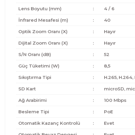
Lens Boyutu (mm)
:
4 / 6
İnfrared Mesafesi (m)
:
40
Optik Zoom Oranı (X)
:
Hayır
Dijital Zoom Oranı (X)
:
Hayır
S/N Oranı (dB)
:
52
Güç Tüketimi (W)
:
8,5
Sıkıştırma Tipi
:
H.265, H.264,
SD Kart
:
microSD, mi
Ağ Arabirimi
:
100 Mbps
Besleme Tipi
:
PoE
Otomatik Kazanç Kontrolü
:
Evet
Otomatik Beyaz Dengesi
:
Evet