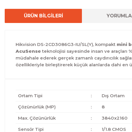
ÜRÜN BİLGİLERİ
YORUMLA
Hikvision DS-2CD3086G3-IU/SL(Y), kompakt
mini b
AcuSense
teknolojisi sayesinde insan ve araçları 
müdahale ederek gerçek zamanlı caydırıcılık sağlar.
özellikleriyle birleştirerek küçük alanlarda dahi e
Ortam Tipi
:
Dış Ortam
Çözünürlük (MP)
:
8
Max. Çözünürlük
:
3840x2160
Sensör Tipi
:
1/1.8 CMOS