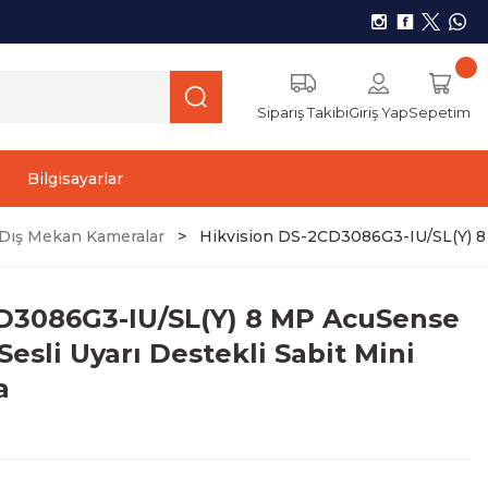
Sipariş Takibi
Giriş Yap
Sepetim
Bilgisayarlar
r) Dış Mekan Kameralar
Hikvision DS-2CD3086G3-IU/SL(Y) 8 M
CD3086G3-IU/SL(Y) 8 MP AcuSense
Sesli Uyarı Destekli Sabit Mini
a