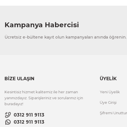
Kampanya Habercisi
Ücretsiz e-bültene kayıt olun kampanyaları anında öğrenin.
BİZE ULAŞIN
ÜYELİK
Kesintisiz hizmet kalitemiz ile her zaman
Yeni Üyelik
yanınızdayız. Siparişleriniz ve sorularınız için
Üye Girişi
buradayız!
Şifremi Unutt
0312 911 9113
0312 911 9113