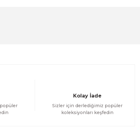
lanarak tarafımıza iletebilirsiniz.
Kolay İade
 popüler
Sizler için derlediğimiz popüler
edin
koleksiyonları keşfedin