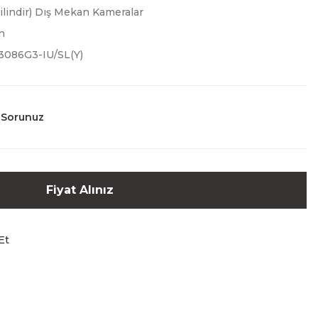
Silindir) Dış Mekan Kameralar
n
086G3-IU/SL(Y)
 Sorunuz
Fiyat Alınız
Et