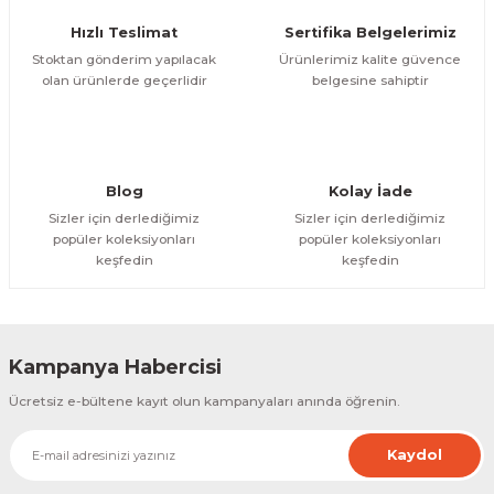
Ürün fiyatı diğer sitelerden daha pahalı.
Hızlı Teslimat
Sertifika Belgelerimiz
Bu ürüne benzer farklı alternatifler olmalı.
Stoktan gönderim yapılacak
Ürünlerimiz kalite güvence
olan ürünlerde geçerlidir
belgesine sahiptir
Gönder
Blog
Kolay İade
Sizler için derlediğimiz
Sizler için derlediğimiz
popüler koleksiyonları
popüler koleksiyonları
keşfedin
keşfedin
Kampanya Habercisi
Ücretsiz e-bültene kayıt olun kampanyaları anında öğrenin.
Kaydol