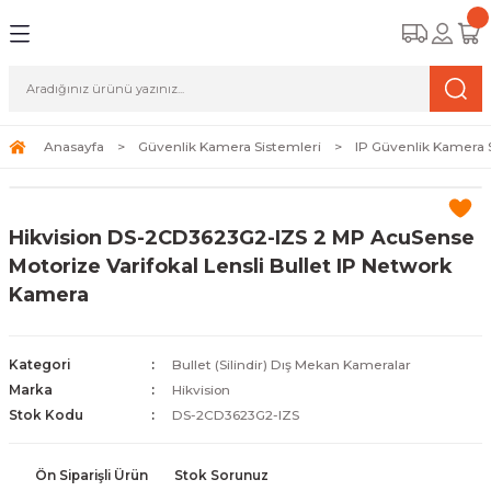
Geri Dön
Geri Dön
Geri Dön
amera Sistemleri
r Güvenlik
zi ve Depolama Ürünleri
mera Sistemleri (Network Kameraları)
lik Duvarı) Cihazları
eri
Anasayfa
Güvenlik Kamera Sistemleri
IP Güvenlik Kamera 
ihazları (NVR ve DVR)
 (Ağ Anahtarı) Modelleri
ama Sistemleri
Hikvision DS-2CD3623G2-IZS 2 MP AcuSense
Harddiskleri ve Depolama Çözümleri
sal Ağ Yönlendiricileri
 ve SSD
Motorize Varifokal Lensli Bullet IP Network
Kamera
ksesuarları ve Bağlantı Kabloları
-Fi) ve Access Point Ürünleri
elaket Kurtarma
 ve Kamera Lisansları
ve Antivirüs Yazılımları
temleri
Kategori
Bullet (Silindir) Dış Mekan Kameralar
Marka
Hikvision
 Veri Merkezi Altyapısı
Stok Kodu
DS-2CD3623G2-IZS
tam İzleme
Ön Siparişli Ürün
Stok Sorunuz