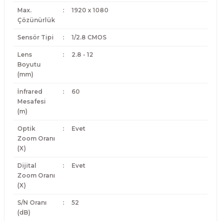
Max.
:
1920 x 1080
Çözünürlük
Sensör Tipi
:
1/2.8 CMOS
Lens
:
2.8 - 12
Boyutu
(mm)
İnfrared
:
60
Mesafesi
(m)
Optik
:
Evet
Zoom Oranı
(X)
Dijital
:
Evet
Zoom Oranı
(X)
S/N Oranı
:
52
(dB)