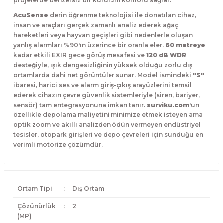
projelerde benzersiz bir kurulum konforu sağlar.
AcuSense
derin öğrenme teknolojisi ile donatılan cihaz,
insan ve araçları gerçek zamanlı analiz ederek ağaç
hareketleri veya hayvan geçişleri gibi nedenlerle oluşan
yanlış alarmları %90'ın üzerinde bir oranla eler.
60 metreye
kadar etkili EXIR gece görüş mesafesi ve
120 dB WDR
desteğiyle,
ışık dengesizliğinin yüksek olduğu zorlu dış
ortamlarda dahi net görüntüler sunar.
Model ismindeki
"S"
ibaresi,
harici ses ve alarm giriş-çıkış arayüzlerini temsil
ederek cihazın çevre güvenlik sistemleriyle (siren,
bariyer,
sensör) tam entegrasyonuna imkan tanır.
surviku.com
'un
özellikle depolama maliyetini minimize etmek isteyen ama
optik zoom ve akıllı analizden ödün vermeyen endüstriyel
tesisler,
otopark girişleri ve depo çevreleri için sunduğu en
verimli motorize çözümdür.
Ortam Tipi
:
Dış Ortam
Çözünürlük
:
2
(MP)