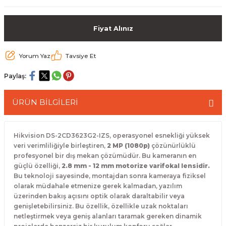
 Paketleri
Fiyat Alınız
Yorum Yaz
Tavsiye Et
Paylaş:
ÜRÜN BİLGİLERİ
Hikvision DS-2CD3623G2-IZS,
operasyonel esnekliği yüksek
veri verimliliğiyle birleştiren,
2 MP (1080p)
çözünürlüklü
profesyonel bir dış mekan çözümüdür.
Bu kameranın en
güçlü özelliği,
2.8 mm - 12 mm motorize varifokal lensidir.
Bu teknoloji sayesinde,
montajdan sonra kameraya fiziksel
olarak müdahale etmenize gerek kalmadan,
yazılım
üzerinden bakış açısını optik olarak daraltabilir veya
genişletebilirsiniz.
Bu özellik,
özellikle uzak noktaları
netleştirmek veya geniş alanları taramak gereken dinamik