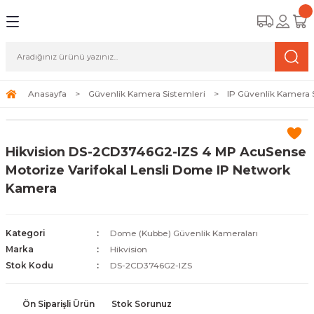
Geri Dön
Geri Dön
Geri Dön
amera Sistemleri
r Güvenlik
zi ve Depolama Ürünleri
mera Sistemleri (Network Kameraları)
lik Duvarı) Cihazları
eri
Anasayfa
Güvenlik Kamera Sistemleri
IP Güvenlik Kamera 
ihazları (NVR ve DVR)
 (Ağ Anahtarı) Modelleri
ama Sistemleri
Hikvision DS-2CD3746G2-IZS 4 MP AcuSense
Harddiskleri ve Depolama Çözümleri
sal Ağ Yönlendiricileri
 ve SSD
Motorize Varifokal Lensli Dome IP Network
Kamera
ksesuarları ve Bağlantı Kabloları
-Fi) ve Access Point Ürünleri
elaket Kurtarma
 ve Kamera Lisansları
ve Antivirüs Yazılımları
temleri
Kategori
Dome (Kubbe) Güvenlik Kameraları
Marka
Hikvision
 Veri Merkezi Altyapısı
Stok Kodu
DS-2CD3746G2-IZS
tam İzleme
Ön Siparişli Ürün
Stok Sorunuz