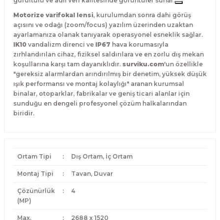
gürültülü ve adli veri kalitesinde görüntüler sunar.
Motorize varifokal lensi
, kurulumdan sonra dahi görüş
açısını ve odağı (zoom/focus) yazılım üzerinden uzaktan
ayarlamanıza olanak tanıyarak operasyonel esneklik sağlar.
IK10
vandalizm direnci ve
IP67
hava korumasıyla
zırhlandırılan cihaz, fiziksel saldırılara ve en zorlu dış mekan
koşullarına karşı tam dayanıklıdır.
surviku.com
'un özellikle
"gereksiz alarmlardan arındırılmış bir denetim, yüksek düşük
ışık performansı ve montaj kolaylığı" aranan kurumsal
binalar, otoparklar, fabrikalar ve geniş ticari alanlar için
sunduğu en dengeli profesyonel çözüm halkalarından
biridir.
Ortam Tipi
:
Dış Ortam, İç Ortam
Montaj Tipi
:
Tavan, Duvar
Çözünürlük
:
4
(MP)
Max.
:
2688 x 1520