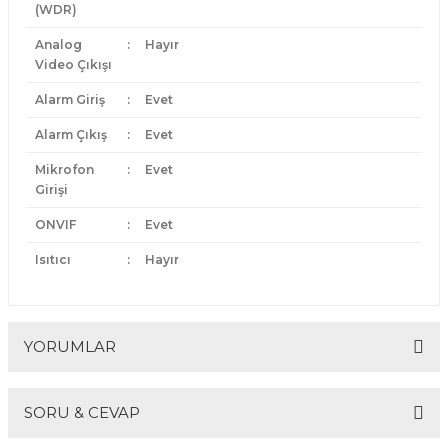
(WDR)
Analog
:
Hayır
Video Çıkışı
Alarm Giriş
:
Evet
Alarm Çıkış
:
Evet
Mikrofon
:
Evet
Girişi
ONVIF
:
Evet
Isıtıcı
:
Hayır
YORUMLAR
SORU & CEVAP
Bu ürüne ilk yorumu siz yapın!