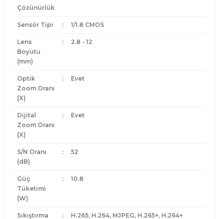
Çözünürlük
Sensör Tipi
:
1/1.8 CMOS
Lens
:
2.8 - 12
Boyutu
(mm)
Optik
:
Evet
Zoom Oranı
(X)
Dijital
:
Evet
Zoom Oranı
(X)
S/N Oranı
:
52
(dB)
Güç
:
10.8
Tüketimi
(W)
Sıkıştırma
:
H.265, H.264, MJPEG, H.265+, H.264+