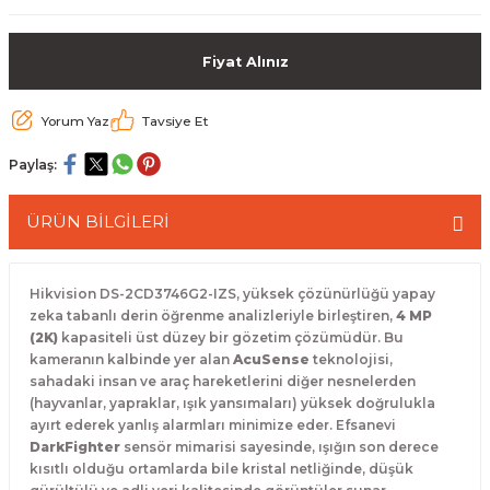
 Paketleri
Fiyat Alınız
Yorum Yaz
Tavsiye Et
Paylaş:
ÜRÜN BİLGİLERİ
Hikvision DS-2CD3746G2-IZS, yüksek çözünürlüğü yapay
zeka tabanlı derin öğrenme analizleriyle birleştiren,
4 MP
(2K)
kapasiteli üst düzey bir gözetim çözümüdür.
Bu
kameranın kalbinde yer alan
AcuSense
teknolojisi,
sahadaki insan ve araç hareketlerini diğer nesnelerden
(hayvanlar, yapraklar, ışık yansımaları) yüksek doğrulukla
ayırt ederek yanlış alarmları minimize eder.
Efsanevi
DarkFighter
sensör mimarisi sayesinde, ışığın son derece
kısıtlı olduğu ortamlarda bile kristal netliğinde, düşük