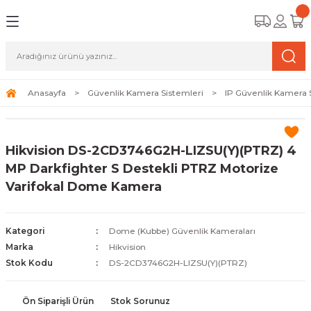
Geri Dön
Geri Dön
Geri Dön
amera Sistemleri
r Güvenlik
zi ve Depolama Ürünleri
mera Sistemleri (Network Kameraları)
lik Duvarı) Cihazları
eri
Anasayfa
Güvenlik Kamera Sistemleri
IP Güvenlik Kamera 
ihazları (NVR ve DVR)
 (Ağ Anahtarı) Modelleri
ama Sistemleri
Hikvision DS-2CD3746G2H-LIZSU(Y)(PTRZ) 4
Harddiskleri ve Depolama Çözümleri
sal Ağ Yönlendiricileri
 ve SSD
MP Darkfighter S Destekli PTRZ Motorize
Varifokal Dome Kamera
ksesuarları ve Bağlantı Kabloları
-Fi) ve Access Point Ürünleri
elaket Kurtarma
 ve Kamera Lisansları
ve Antivirüs Yazılımları
temleri
Kategori
Dome (Kubbe) Güvenlik Kameraları
Marka
Hikvision
 Veri Merkezi Altyapısı
Stok Kodu
DS-2CD3746G2H-LIZSU(Y)(PTRZ)
tam İzleme
Ön Siparişli Ürün
Stok Sorunuz