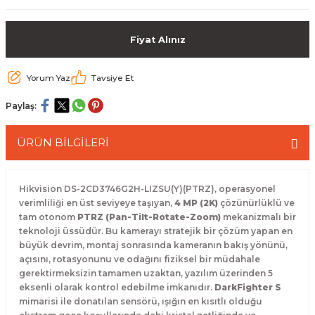
 Paketleri
Fiyat Alınız
Yorum Yaz
Tavsiye Et
Paylaş:
ÜRÜN BİLGİLERİ
Hikvision DS-2CD3746G2H-LIZSU(Y)(PTRZ), operasyonel
verimliliği en üst seviyeye taşıyan,
4 MP (2K)
çözünürlüklü ve
tam otonom
PTRZ (Pan-Tilt-Rotate-Zoom)
mekanizmalı bir
teknoloji üssüdür. Bu kamerayı stratejik bir çözüm yapan en
büyük devrim, montaj sonrasında kameranın bakış yönünü,
açısını, rotasyonunu ve odağını fiziksel bir müdahale
gerektirmeksizin tamamen uzaktan, yazılım üzerinden 5
eksenli olarak kontrol edebilme imkanıdır.
DarkFighter S
mimarisi ile donatılan sensörü, ışığın en kısıtlı olduğu