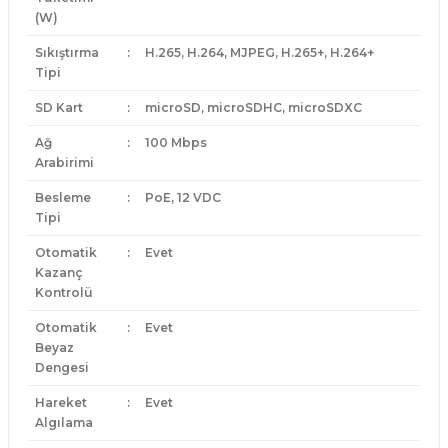
(W)
Sıkıştırma
:
H.265, H.264, MJPEG, H.265+, H.264+
Tipi
SD Kart
:
microSD, microSDHC, microSDXC
Ağ
:
100 Mbps
Arabirimi
Besleme
:
PoE, 12 VDC
Tipi
Otomatik
:
Evet
Kazanç
Kontrolü
Otomatik
:
Evet
Beyaz
Dengesi
Hareket
:
Evet
Algılama