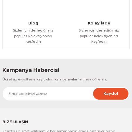
Gönder
Blog
Kolay İade
Sizler için derlediğimiz
Sizler için derlediğimiz
popüler koleksiyonları
popüler koleksiyonları
keşfedin
keşfedin
Kampanya Habercisi
Ücretsiz e-bültene kayıt olun kampanyaları anında öğrenin.
Kaydol
BİZE ULAŞIN
Kesintisiz hizmet kalitemiz ile her zaman yanınızdayız. Siparişleriniz ve