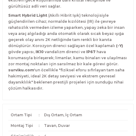
ekstrem gece koşullarında dahi kristal netliğinde ve
gürültüsüz adli veri sağlar.
Smart Hybrid Light
(Akıllı Hibrit Işık) teknolojisiyle
güçlendirilen cihaz; normalde kızılötesi (IR) ile çevreye
rahatsızlık vermeden izleme yaparken, yapay zeka bir insan
veya araç algıladığı anda otomatik olarak sıcak beyaz ışığa
geçerek olay anını 2K netliğinde tam renkli bir kanıta
dönüştürür. Korozyon direnci sağlayan özel kaplamalı
(-Y)
gövde yapısı,
IK10
vandalizm direnci ve
IP67
hava
korumasıyla birleşerek; limanlar, kamu binaları ve ulaşılması
zor montaj noktaları için sarsılmaz bir kale görevi görür.
surviku.com
'un özellikle "fiziksel eforu sıfırlayan tam saha
hakimiyeti, ideal 2K detay seviyesi ve ekstrem çevresel
dayanıklılık" beklenen prestijli projeleri için sunduğu nihai
çözüm halkasıdır.
Ortam Tipi
:
Dış Ortam, İç Ortam
Montaj Tipi
:
Tavan, Duvar