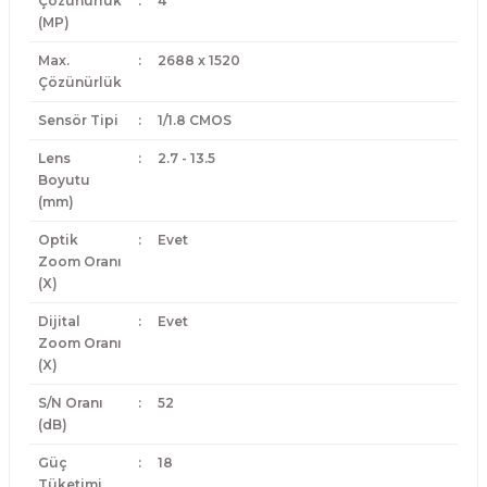
Çözünürlük
:
4
(MP)
Max.
:
2688 x 1520
Çözünürlük
Sensör Tipi
:
1/1.8 CMOS
Lens
:
2.7 - 13.5
Boyutu
(mm)
Optik
:
Evet
Zoom Oranı
(X)
Dijital
:
Evet
Zoom Oranı
(X)
S/N Oranı
:
52
(dB)
Güç
:
18
Tüketimi