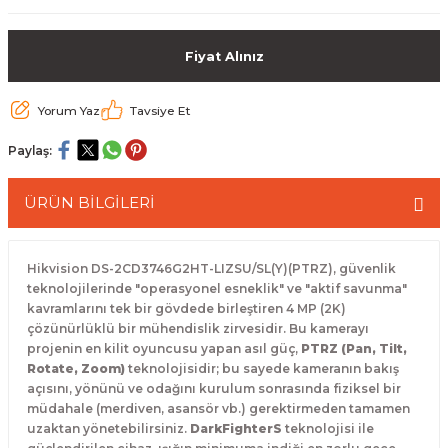
 Paketleri
Fiyat Alınız
Yorum Yaz
Tavsiye Et
Paylaş:
ÜRÜN BİLGİLERİ
Hikvision DS-2CD3746G2HT-LIZSU/SL(Y)(PTRZ), güvenlik
teknolojilerinde "operasyonel esneklik" ve "aktif savunma"
kavramlarını tek bir gövdede birleştiren 4 MP (2K)
çözünürlüklü bir mühendislik zirvesidir. Bu kamerayı
projenin en kilit oyuncusu yapan asıl güç,
PTRZ (Pan, Tilt,
Rotate, Zoom)
teknolojisidir; bu sayede kameranın bakış
açısını, yönünü ve odağını kurulum sonrasında fiziksel bir
müdahale (merdiven, asansör vb.) gerektirmeden tamamen
uzaktan yönetebilirsiniz.
DarkFighterS
teknolojisi ile