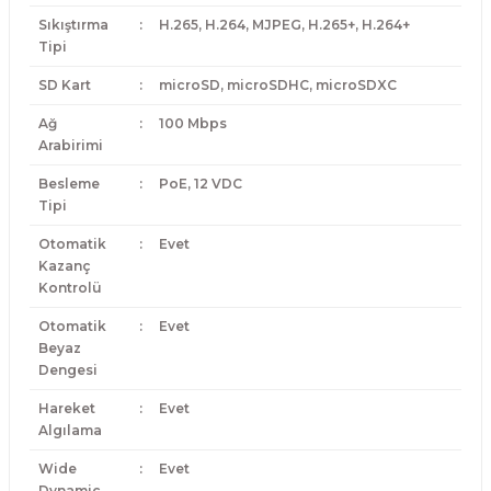
Sıkıştırma
:
H.265, H.264, MJPEG, H.265+, H.264+
Tipi
SD Kart
:
microSD, microSDHC, microSDXC
Ağ
:
100 Mbps
Arabirimi
Besleme
:
PoE, 12 VDC
Tipi
Otomatik
:
Evet
Kazanç
Kontrolü
Otomatik
:
Evet
Beyaz
Dengesi
Hareket
:
Evet
Algılama
Wide
:
Evet
Dynamic