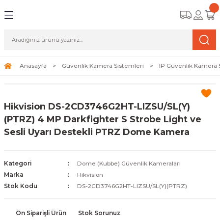
Geri Dön
Geri Dön
Geri Dön
amera Sistemleri
r Güvenlik
zi ve Depolama Ürünleri
mera Sistemleri (Network Kameraları)
lik Duvarı) Cihazları
eri
Anasayfa
Güvenlik Kamera Sistemleri
IP Güvenlik Kamera 
ihazları (NVR ve DVR)
 (Ağ Anahtarı) Modelleri
ama Sistemleri
Hikvision DS-2CD3746G2HT-LIZSU/SL(Y)
Harddiskleri ve Depolama Çözümleri
sal Ağ Yönlendiricileri
 ve SSD
(PTRZ) 4 MP Darkfighter S Strobe Light ve
Sesli Uyarı Destekli PTRZ Dome Kamera
ksesuarları ve Bağlantı Kabloları
-Fi) ve Access Point Ürünleri
elaket Kurtarma
 ve Kamera Lisansları
ve Antivirüs Yazılımları
temleri
Kategori
Dome (Kubbe) Güvenlik Kameraları
Marka
Hikvision
 Veri Merkezi Altyapısı
Stok Kodu
DS-2CD3746G2HT-LIZSU/SL(Y)(PTRZ)
tam İzleme
Ön Siparişli Ürün
Stok Sorunuz