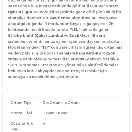
güçlendirilen cihaz, ışığın minimuma indiği en zorlu gece
saatlerinde bile kristal netliğinde görüntüler sunar.
Smart
Hybrid Light
teknolojisi sayesinde gece görüşünü akıllı bir
stratejiye dönüştürür:
AcuSense
algoritmaları insan veya
araç algıladığında IR modundan beyaz ışığa geçerek 2K
kalitesinde renkli kanıtlar üretir.
"/SL"
takısı ile gelen
Strobe Light (Çakar Lamba)
ve
Sesli Uyarı (Siren)
sistemleri, tehdidi henüz eylem aşamasındayken püskürtür.
Model ismindeki
"(Y)"
kodu ise cihazın agresif dış ortamlara
ve deniz kıyısı gibi korozif sahalara karşı
Anti-Korozyon
zırhıyla kaplı olduğunu tesciller.
surviku.com
'un özellikle
"kurulum sonrası uzaktan açı yönetimi ve aktif müdahale"
beklenen kritik altyapılar ve endüstriyel tesisler için
sunduğu en esnek dome çözümüdür.
Ortam Tipi
:
Dış Ortam, İç Ortam
Montaj Tipi
:
Tavan, Duvar
Çözünürlük
:
4
(MP)