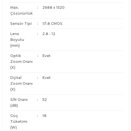
Max.
:
2688 x 1520
Çözünürlük
Sensör Tipi
:
1/1.8 CMOS
Lens
:
2.8 - 12
Boyutu
(mm)
Optik
:
Evet
Zoom Oranı
(X)
Dijital
:
Evet
Zoom Oranı
(X)
S/N Oranı
:
52
(dB)
Güç
:
18
Tüketimi
(W)