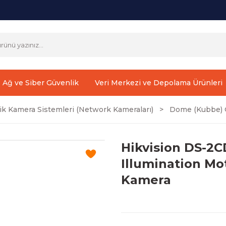
Ağ ve Siber Güvenlik
Veri Merkezi ve Depolama Ürünleri
ik Kamera Sistemleri (Network Kameraları)
Dome (Kubbe) G
Hikvision DS-2
Illumination Mo
Kamera