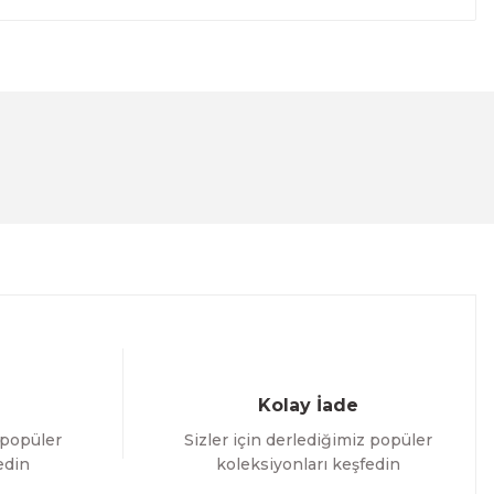
lanarak tarafımıza iletebilirsiniz.
Kolay İade
 popüler
Sizler için derlediğimiz popüler
edin
koleksiyonları keşfedin