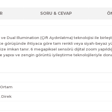
R
SORU & CEVAP
ÖN
e Dual Illumination (Çift Aydınlatma) teknolojisi ile birle
gece görüşünde ihtiyaca göre tam renkli veya siyah-beyaz yü
e imkan tanır. 6 megapiksel sensörü dijital zoom yapıldığ
e yapısı ve zengin görüntü iyileştirme teknolojileriyle do
ç Ortam
 Direk