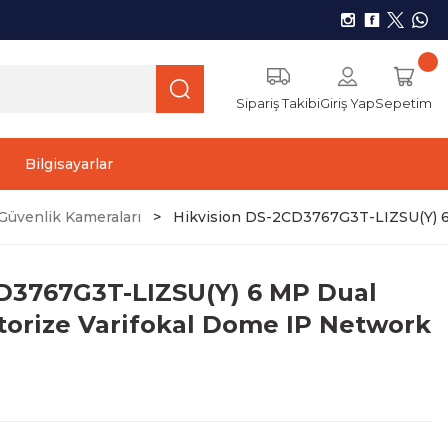
Sipariş Takibi
Giriş Yap
Sepetim
Bilgisayarlar
üvenlik Kameraları
Hikvision DS-2CD3767G3T-LIZSU(Y) 6
CD3767G3T-LIZSU(Y) 6 MP Dual
torize Varifokal Dome IP Network