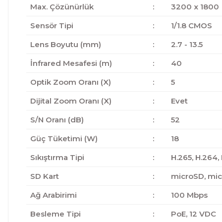
Max. Çözünürlük
:
3200 x 1800
Sensör Tipi
:
1/1.8 CMOS
Lens Boyutu (mm)
:
2.7 - 13.5
İnfrared Mesafesi (m)
:
40
Optik Zoom Oranı (X)
:
5
Dijital Zoom Oranı (X)
:
Evet
S/N Oranı (dB)
:
52
Güç Tüketimi (W)
:
18
Sıkıştırma Tipi
:
H.265, H.264,
SD Kart
:
microSD, mi
Ağ Arabirimi
:
100 Mbps
Besleme Tipi
:
PoE, 12 VDC