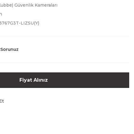
ubbe) Güvenlik Kameraları
n
3767G3T-LIZSU(Y)
 Sorunuz
Fiyat Alınız
Et