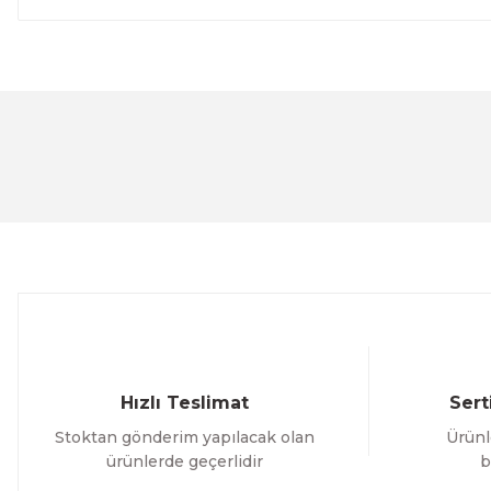
Bu ürünün fiyat bilgisi, resim, ürün açıklamalarında ve 
Görüş ve önerileriniz için teşekkür ederiz.
Ürün resmi kalitesiz, bozuk veya görüntülenemiyor.
Ürün açıklamasında eksik bilgiler bulunuyor.
Ürün bilgilerinde hatalar bulunuyor.
Ürün fiyatı diğer sitelerden daha pahalı.
Bu ürüne benzer farklı alternatifler olmalı.
Hızlı Teslimat
Sert
Stoktan gönderim yapılacak olan
Ürünl
ürünlerde geçerlidir
b