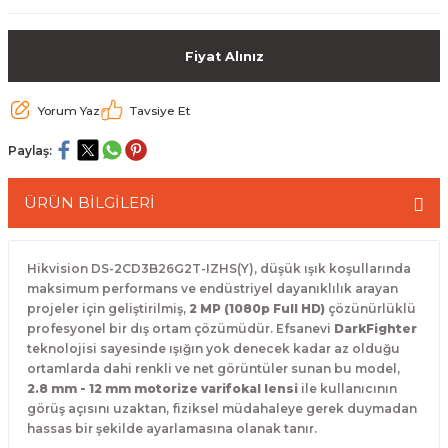
 Paketleri
Fiyat Alınız
Yorum Yaz
Tavsiye Et
Paylaş:
ÜRÜN BİLGİLERİ
Hikvision DS-2CD3B26G2T-IZHS(Y), düşük ışık koşullarında
maksimum performans ve endüstriyel dayanıklılık arayan
projeler için geliştirilmiş,
2 MP (1080p Full HD)
çözünürlüklü
profesyonel bir dış ortam çözümüdür.
Efsanevi
DarkFighter
teknolojisi sayesinde ışığın yok denecek kadar az olduğu
ortamlarda dahi renkli ve net görüntüler sunan bu model,
2.8 mm - 12 mm motorize varifokal lensi
ile kullanıcının
görüş açısını uzaktan, fiziksel müdahaleye gerek duymadan
hassas bir şekilde ayarlamasına olanak tanır.