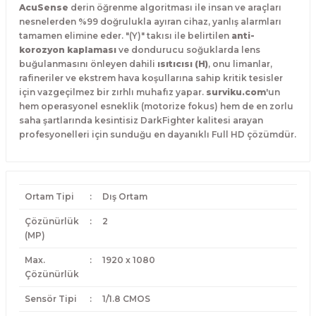
AcuSense
derin öğrenme algoritması ile insan ve araçları
nesnelerden %99 doğrulukla ayıran cihaz, yanlış alarmları
tamamen elimine eder. "(Y)" takısı ile belirtilen
anti-
korozyon kaplaması
ve dondurucu soğuklarda lens
buğulanmasını önleyen dahili
ısıtıcısı (H)
, onu limanlar,
rafineriler ve ekstrem hava koşullarına sahip kritik tesisler
için vazgeçilmez bir zırhlı muhafız yapar.
surviku.com
'un
hem operasyonel esneklik (motorize fokus) hem de en zorlu
saha şartlarında kesintisiz DarkFighter kalitesi arayan
profesyonelleri için sunduğu en dayanıklı Full HD çözümdür.
Ortam Tipi
:
Dış Ortam
Çözünürlük
:
2
(MP)
Max.
:
1920 x 1080
Çözünürlük
Sensör Tipi
:
1/1.8 CMOS