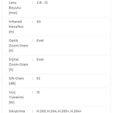
Lens
:
2.8 - 12
Boyutu
(mm)
İnfrared
:
60
Mesafesi
(m)
Optik
:
Evet
Zoom Oranı
(X)
Dijital
:
Evet
Zoom Oranı
(X)
S/N Oranı
:
52
(dB)
Güç
:
15
Tüketimi
(W)
Sıkıştırma
:
H.265, H.264, H.265+, H.264+