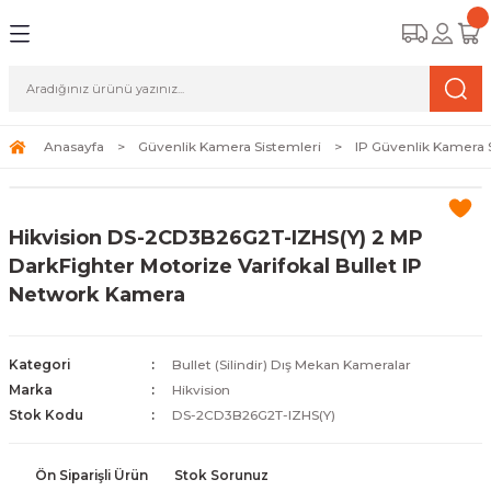
Geri Dön
Geri Dön
Geri Dön
amera Sistemleri
r Güvenlik
zi ve Depolama Ürünleri
mera Sistemleri (Network Kameraları)
lik Duvarı) Cihazları
eri
Anasayfa
Güvenlik Kamera Sistemleri
IP Güvenlik Kamera 
ihazları (NVR ve DVR)
 (Ağ Anahtarı) Modelleri
ama Sistemleri
Hikvision DS-2CD3B26G2T-IZHS(Y) 2 MP
Harddiskleri ve Depolama Çözümleri
sal Ağ Yönlendiricileri
 ve SSD
DarkFighter Motorize Varifokal Bullet IP
Network Kamera
ksesuarları ve Bağlantı Kabloları
-Fi) ve Access Point Ürünleri
elaket Kurtarma
 ve Kamera Lisansları
ve Antivirüs Yazılımları
temleri
Kategori
Bullet (Silindir) Dış Mekan Kameralar
Marka
Hikvision
 Veri Merkezi Altyapısı
Stok Kodu
DS-2CD3B26G2T-IZHS(Y)
tam İzleme
Ön Siparişli Ürün
Stok Sorunuz