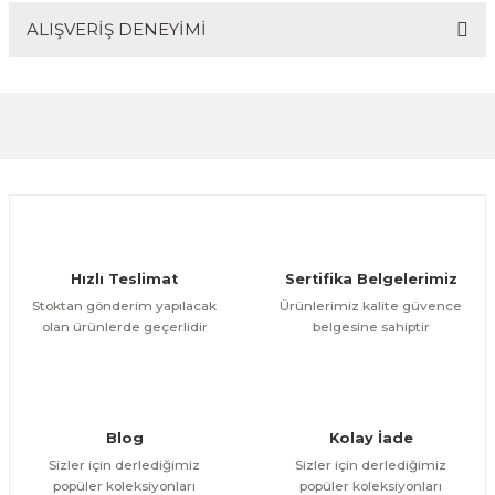
ALIŞVERİŞ DENEYİMİ
Bu ürünün fiyat bilgisi, resim, ürün açıklamalarında ve
diğer konularda yetersiz gördüğünüz noktaları öneri
Soru Sor
formunu kullanarak tarafımıza iletebilirsiniz.
Görüş ve önerileriniz için teşekkür ederiz.
Sitemize ilk yorumu siz yapın!
Ürün resmi kalitesiz, bozuk veya görüntülenemiyor.
Ürün açıklamasında eksik bilgiler bulunuyor.
Deneyimini Paylaş
Ürün bilgilerinde hatalar bulunuyor.
Ürün fiyatı diğer sitelerden daha pahalı.
Hızlı Teslimat
Sertifika Belgelerimiz
Bu ürüne benzer farklı alternatifler olmalı.
Stoktan gönderim yapılacak
Ürünlerimiz kalite güvence
olan ürünlerde geçerlidir
belgesine sahiptir
Gönder
Blog
Kolay İade
Sizler için derlediğimiz
Sizler için derlediğimiz
popüler koleksiyonları
popüler koleksiyonları