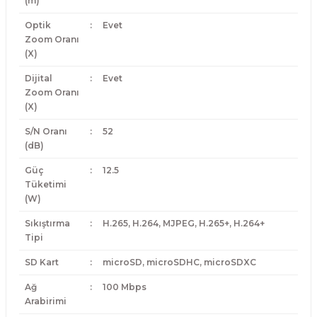
(m)
Optik
:
Evet
Zoom Oranı
(X)
Dijital
:
Evet
Zoom Oranı
(X)
S/N Oranı
:
52
(dB)
Güç
:
12.5
Tüketimi
(W)
Sıkıştırma
:
H.265, H.264, MJPEG, H.265+, H.264+
Tipi
SD Kart
:
microSD, microSDHC, microSDXC
Ağ
:
100 Mbps
Arabirimi