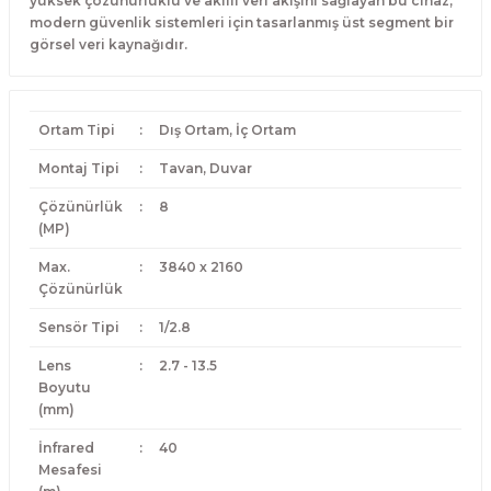
yüksek çözünürlüklü ve akıllı veri akışını sağlayan bu cihaz,
modern güvenlik sistemleri için tasarlanmış üst segment bir
görsel veri kaynağıdır.
Ortam Tipi
:
Dış Ortam, İç Ortam
Montaj Tipi
:
Tavan, Duvar
Çözünürlük
:
8
(MP)
Max.
:
3840 x 2160
Çözünürlük
Sensör Tipi
:
1/2.8
Lens
:
2.7 - 13.5
Boyutu
(mm)
İnfrared
:
40
Mesafesi