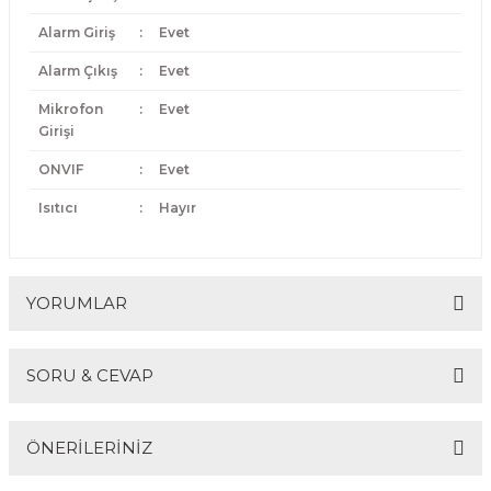
Alarm Giriş
:
Evet
Alarm Çıkış
:
Evet
Mikrofon
:
Evet
Girişi
ONVIF
:
Evet
Isıtıcı
:
Hayır
YORUMLAR
SORU & CEVAP
Bu ürüne ilk yorumu siz yapın!
ÖNERİLERİNİZ
Yorum Yaz
Ürün hakkında henüz soru sorulmamış.