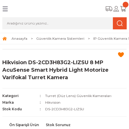
Geri Dön
Geri Dön
Geri Dön
amera Sistemleri
r Güvenlik
zi ve Depolama Ürünleri
mera Sistemleri (Network Kameraları)
lik Duvarı) Cihazları
eri
Anasayfa
Güvenlik Kamera Sistemleri
IP Güvenlik Kamera 
ihazları (NVR ve DVR)
 (Ağ Anahtarı) Modelleri
ama Sistemleri
Hikvision DS-2CD3H83G2-LIZSU 8 MP
Harddiskleri ve Depolama Çözümleri
sal Ağ Yönlendiricileri
 ve SSD
AcuSense Smart Hybrid Light Motorize
Varifokal Turret Kamera
ksesuarları ve Bağlantı Kabloları
-Fi) ve Access Point Ürünleri
elaket Kurtarma
 ve Kamera Lisansları
ve Antivirüs Yazılımları
temleri
Kategori
Turret (Düz Lens) Güvenlik Kameraları
Marka
Hikvision
 Veri Merkezi Altyapısı
Stok Kodu
DS-2CD3H83G2-LIZSU
tam İzleme
Ön Siparişli Ürün
Stok Sorunuz