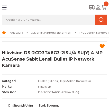
Geri Dön
Geri Dön
Geri Dön
amera Sistemleri
r Güvenlik
zi ve Depolama Ürünleri
mera Sistemleri (Network Kameraları)
lik Duvarı) Cihazları
eri
Anasayfa
Güvenlik Kamera Sistemleri
IP Güvenlik Kamera 
ihazları (NVR ve DVR)
 (Ağ Anahtarı) Modelleri
ama Sistemleri
Hikvision DS-2CD3T46G3-2ISU/4ISU(Y) 4 MP
Harddiskleri ve Depolama Çözümleri
sal Ağ Yönlendiricileri
 ve SSD
AcuSense Sabit Lensli Bullet IP Network
Kamera
ksesuarları ve Bağlantı Kabloları
-Fi) ve Access Point Ürünleri
elaket Kurtarma
 ve Kamera Lisansları
ve Antivirüs Yazılımları
temleri
Kategori
Bullet (Silindir) Dış Mekan Kameralar
Marka
Hikvision
 Veri Merkezi Altyapısı
Stok Kodu
DS-2CD3T46G3-2ISU/4ISU(Y)
tam İzleme
Ön Siparişli Ürün
Stok Sorunuz