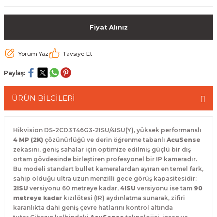
 Paketleri
Fiyat Alınız
Yorum Yaz
Tavsiye Et
Paylaş:
ÜRÜN BİLGİLERİ
Hikvision DS-2CD3T46G3-2ISU/4ISU(Y), yüksek performanslı
4 MP (2K)
çözünürlüğü ve derin öğrenme tabanlı
AcuSense
zekasını, geniş sahalar için optimize edilmiş güçlü bir dış
ortam gövdesinde birleştiren profesyonel bir IP kameradır.
Bu modeli standart bullet kameralardan ayıran en temel fark,
sahip olduğu ultra uzun menzilli gece görüş kapasitesidir:
2ISU
versiyonu 60 metreye kadar,
4ISU
versiyonu ise tam
90
metreye kadar
kızılötesi (IR) aydınlatma sunarak, zifiri
karanlıkta dahi geniş çevre hatlarını kontrol altında