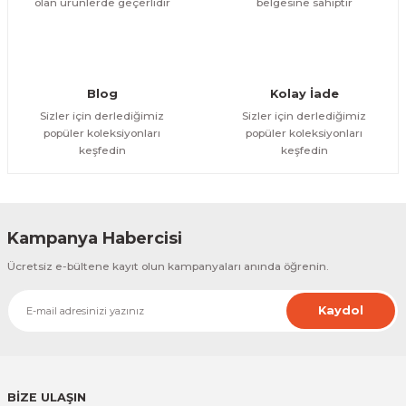
olan ürünlerde geçerlidir
belgesine sahiptir
Gönder
Blog
Kolay İade
Sizler için derlediğimiz
Sizler için derlediğimiz
popüler koleksiyonları
popüler koleksiyonları
keşfedin
keşfedin
Kampanya Habercisi
Ücretsiz e-bültene kayıt olun kampanyaları anında öğrenin.
Kaydol
BİZE ULAŞIN