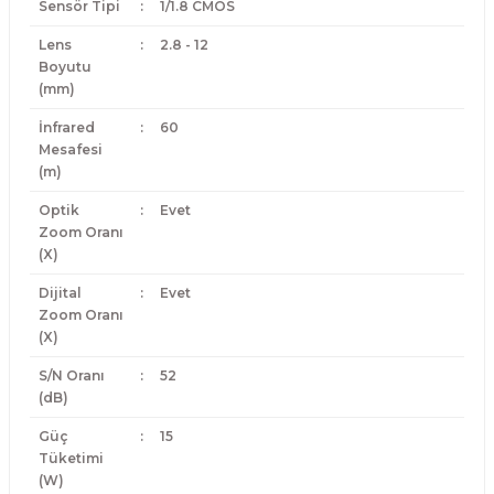
Sensör Tipi
:
1/1.8 CMOS
Lens
:
2.8 - 12
Boyutu
(mm)
İnfrared
:
60
Mesafesi
(m)
Optik
:
Evet
Zoom Oranı
(X)
Dijital
:
Evet
Zoom Oranı
(X)
S/N Oranı
:
52
(dB)
Güç
:
15
Tüketimi
(W)