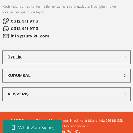
Kesintisiz hizmet kalitemiz ile her zaman yanınızdayız. Siparişleriniz ve
sorularınız için buradayız!
0312 911 9113
0312 911 9113
info@surviku.com
ÜYELİK
KURUMSAL
ALIŞVERİŞ
© 2025 Surviku. Tüm hakları saklıdır. Kredi kartı bilgileriniz 256 bit SSL
sertifikası ile korunmaktadır.
WhatsApp Sipariş