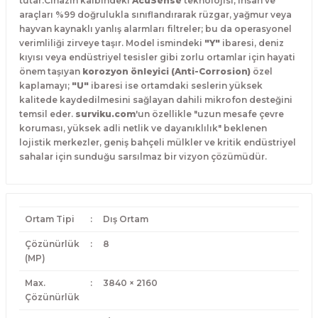
tutar.Cihazın kalbindeki
AcuSense
teknolojisi, insan ve
araçları %99 doğrulukla sınıflandırarak rüzgar, yağmur veya
hayvan kaynaklı yanlış alarmları filtreler; bu da operasyonel
verimliliği zirveye taşır.
Model ismindeki
"Y"
ibaresi, deniz
kıyısı veya endüstriyel tesisler gibi zorlu ortamlar için hayati
önem taşıyan
korozyon önleyici (Anti-Corrosion)
özel
kaplamayı;
"U"
ibaresi ise ortamdaki seslerin yüksek
kalitede kaydedilmesini sağlayan dahili mikrofon desteğini
temsil eder.
surviku.com
'un özellikle "uzun mesafe çevre
koruması, yüksek adli netlik ve dayanıklılık" beklenen
lojistik merkezler, geniş bahçeli mülkler ve kritik endüstriyel
sahalar için sunduğu sarsılmaz bir vizyon çözümüdür.
Ortam Tipi
:
Dış Ortam
Çözünürlük
:
8
(MP)
Max.
:
3840 × 2160
Çözünürlük