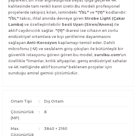
yaparken, bir ihlal algıladığında beyaz ışığa geçerek 4K
kalitesinde tam renkli kanıt üretir.Bu modeli profesyonel
projelerde rakipsiz kılan, ismindeki
"/SL"
ve
"(Y)"
kodlarıdır:
"/SL"
takısı, ihlal anında devreye giren
Strobe Light (Çakar
Lamba)
ve özelleştirilebilir
Sesli Uyarı (Siren/Anons)
ile
aktif caydırıcılık sağlar.
"(Y)"
ibaresi ise cihazın en zorlu
endüstriyel ortamlara ve kıyı şeritlerine dayanmasını
sağlayan
Anti-Korozyon
kaplamayı temsil eder. Dahili
mikrofonu (
-U
) ve ses/alarm giriş-çıkışları ile bütünleşik bir
güvenlik istasyonu görevi gören bu model,
surviku.com
'un
özellikle "limanlar, kritik altyapılar, geniş endüstriyel sahalar
ve 4K netliğinde aktif koruma" beklenen projeler için
sunduğu amiral gemisi çözümüdür.
Ortam Tipi
:
Dış Ortam
Çözünürlük
:
8
(MP)
Max.
:
3840 × 2160
Çözünürlük