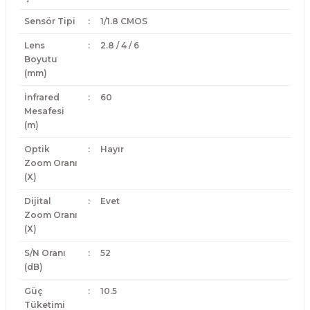
Sensör Tipi
:
1/1.8 CMOS
Lens
:
2.8 / 4 / 6
Boyutu
(mm)
İnfrared
:
60
Mesafesi
(m)
Optik
:
Hayır
Zoom Oranı
(X)
Dijital
:
Evet
Zoom Oranı
(X)
S/N Oranı
:
52
(dB)
Güç
:
10.5
Tüketimi