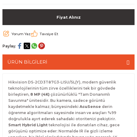
 Paketleri
Fiyat Alınız
Yorum Yaz
Tavsiye Et
Paylaş:
ÜRÜN BİLGİLERİ
Hikvision DS-2CD3T87G3-LISU/SL(Y), modern güvenlik
teknolojilerinin tüm zirve özelliklerini tek bir gövdede
birleştiren,
8 MP (4K)
çözünürlüklü "Tam Donanımlı
Savunma" ünitesidir. Bu kamera, sadece görüntü
kaydetmekle kalmaz; bünyesindeki
AcuSense
derin
öğrenme algoritmaları sayesinde insan ve araçları %99
doğrulukla ayırt ederek sahadaki otoritenizi pekiştirir.
Smart Hybrid Light
teknolojisi ile donatılan cihaz, gece
görüşünü optimize eder: Normalde IR ile gizli izleme