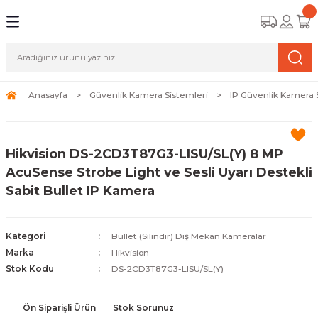
Geri Dön
Geri Dön
Geri Dön
amera Sistemleri
r Güvenlik
zi ve Depolama Ürünleri
mera Sistemleri (Network Kameraları)
lik Duvarı) Cihazları
eri
Anasayfa
Güvenlik Kamera Sistemleri
IP Güvenlik Kamera 
ihazları (NVR ve DVR)
 (Ağ Anahtarı) Modelleri
ama Sistemleri
Hikvision DS-2CD3T87G3-LISU/SL(Y) 8 MP
Harddiskleri ve Depolama Çözümleri
sal Ağ Yönlendiricileri
 ve SSD
AcuSense Strobe Light ve Sesli Uyarı Destekli
Sabit Bullet IP Kamera
ksesuarları ve Bağlantı Kabloları
-Fi) ve Access Point Ürünleri
elaket Kurtarma
 ve Kamera Lisansları
ve Antivirüs Yazılımları
temleri
Kategori
Bullet (Silindir) Dış Mekan Kameralar
Marka
Hikvision
 Veri Merkezi Altyapısı
Stok Kodu
DS-2CD3T87G3-LISU/SL(Y)
tam İzleme
Ön Siparişli Ürün
Stok Sorunuz