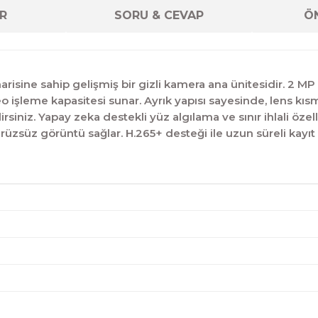
R
SORU & CEVAP
ÖN
risine sahip gelişmiş bir gizli kamera ana ünitesidir. 2 M
işleme kapasitesi sunar. Ayrık yapısı sayesinde, lens kısmın
rsiniz. Yapay zeka destekli yüz algılama ve sınır ihlali özell
üzsüz görüntü sağlar. H.265+ desteği ile uzun süreli kayıt i