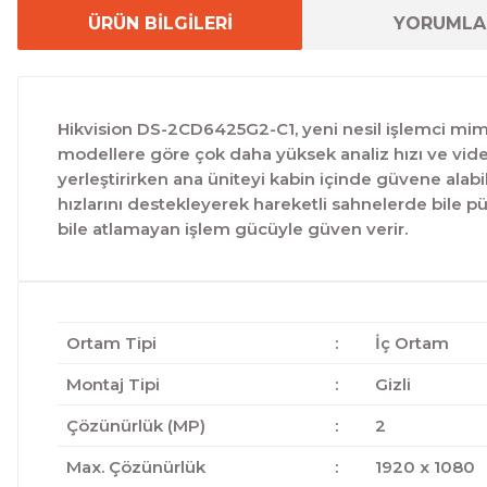
ÜRÜN BİLGİLERİ
YORUMLA
Hikvision DS-2CD6425G2-C1, yeni nesil işlemci mima
modellere göre çok daha yüksek analiz hızı ve video 
yerleştirirken ana üniteyi kabin içinde güvene alabili
hızlarını destekleyerek hareketli sahnelerde bile pür
bile atlamayan işlem gücüyle güven verir.
Ortam Tipi
:
İç Ortam
Montaj Tipi
:
Gizli
Çözünürlük (MP)
:
2
Max. Çözünürlük
:
1920 x 1080