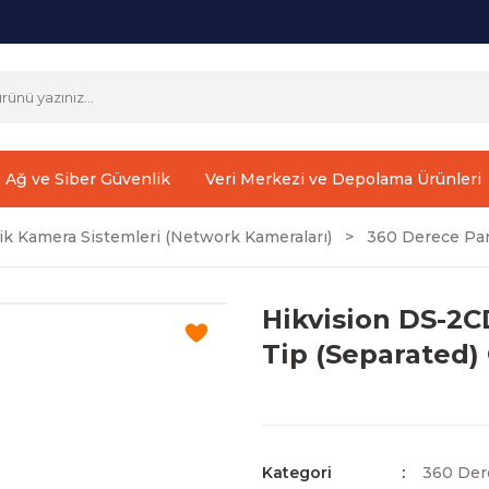
Ağ ve Siber Güvenlik
Veri Merkezi ve Depolama Ürünleri
ik Kamera Sistemleri (Network Kameraları)
360 Derece Pan
Hikvision DS-2C
Tip (Separated) 
Kategori
360 Der