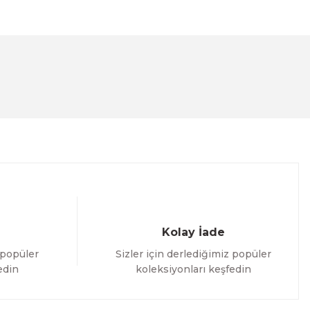
lanarak tarafımıza iletebilirsiniz.
Kolay İade
 popüler
Sizler için derlediğimiz popüler
edin
koleksiyonları keşfedin