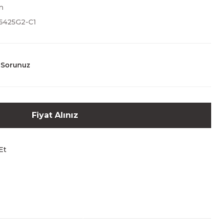
n
6425G2-C1
 Sorunuz
Fiyat Alınız
Et