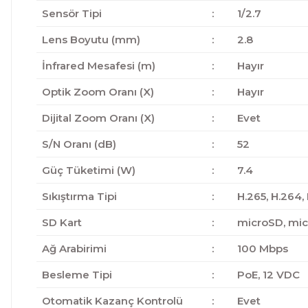
Sensör Tipi
:
1/2.7
Lens Boyutu (mm)
:
2.8
İnfrared Mesafesi (m)
:
Hayır
Optik Zoom Oranı (X)
:
Hayır
Dijital Zoom Oranı (X)
:
Evet
S/N Oranı (dB)
:
52
Güç Tüketimi (W)
:
7.4
Sıkıştırma Tipi
:
H.265, H.264
SD Kart
:
microSD, mi
Ağ Arabirimi
:
100 Mbps
Besleme Tipi
:
PoE, 12 VDC
Otomatik Kazanç Kontrolü
:
Evet