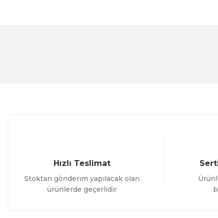
Bu ürünün fiyat bilgisi, resim, ürün açıklamalarında ve 
Görüş ve önerileriniz için teşekkür ederiz.
Ürün resmi kalitesiz, bozuk veya görüntülenemiyor.
Ürün açıklamasında eksik bilgiler bulunuyor.
Ürün bilgilerinde hatalar bulunuyor.
Ürün fiyatı diğer sitelerden daha pahalı.
Bu ürüne benzer farklı alternatifler olmalı.
Hızlı Teslimat
Sert
Stoktan gönderim yapılacak olan
Ürünl
ürünlerde geçerlidir
b