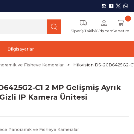
Sipariş Takibi
Giriş Yap
Sepetim
Bilgisayarlar
oramik ve Fisheye Kameralar
Hikvision DS-2CD6425G2-C1 2
D6425G2-C1 2 MP Gelişmiş Ayrık
Gizli IP Kamera Ünitesi
ece Panoramik ve Fisheye Kameralar