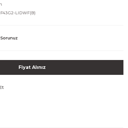
n
1F43G2-LIDWF(B)
 Sorunuz
Fiyat Alınız
Et