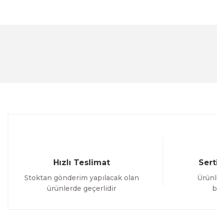
Bu ürünün fiyat bilgisi, resim, ürün açıklamalarında ve 
Görüş ve önerileriniz için teşekkür ederiz.
Ürün resmi kalitesiz, bozuk veya görüntülenemiyor.
Ürün açıklamasında eksik bilgiler bulunuyor.
Ürün bilgilerinde hatalar bulunuyor.
Ürün fiyatı diğer sitelerden daha pahalı.
Bu ürüne benzer farklı alternatifler olmalı.
Hızlı Teslimat
Sert
Stoktan gönderim yapılacak olan
Ürünl
ürünlerde geçerlidir
b