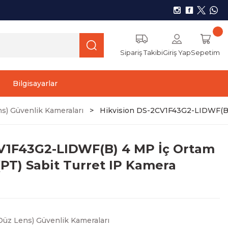
Sipariş Takibi
Giriş Yap
Sepetim
Bilgisayarlar
s) Güvenlik Kameraları
Hikvision DS-2CV1F43G2-LIDWF(B) 
CV1F43G2-LIDWF(B) 4 MP İç Ortam
(PT) Sabit Turret IP Kamera
Düz Lens) Güvenlik Kameraları