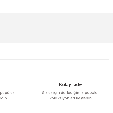
lanarak tarafımıza iletebilirsiniz.
Kolay İade
 popüler
Sizler için derlediğimiz popüler
edin
koleksiyonları keşfedin