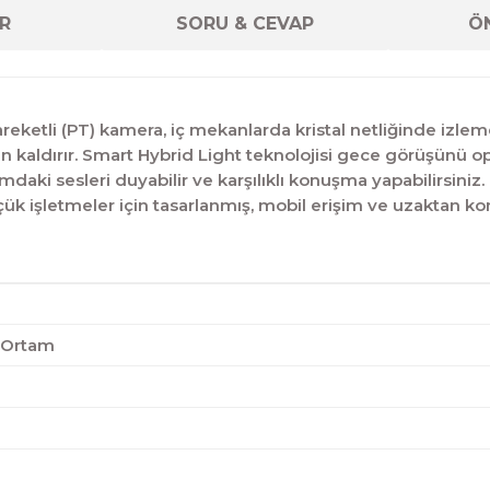
R
SORU & CEVAP
ÖN
ketli (PT) kamera, iç mekanlarda kristal netliğinde izlem
dan kaldırır. Smart Hybrid Light teknolojisi gece görüşünü
ortamdaki sesleri duyabilir ve karşılıklı konuşma yapabilirs
k işletmeler için tasarlanmış, mobil erişim ve uzaktan kontr
ç Ortam