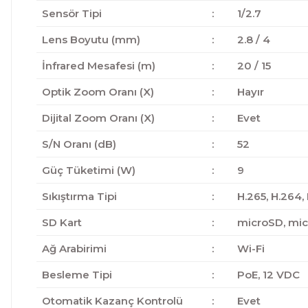
Sensör Tipi
:
1/2.7
Lens Boyutu (mm)
:
2.8 / 4
İnfrared Mesafesi (m)
:
20 / 15
Optik Zoom Oranı (X)
:
Hayır
Dijital Zoom Oranı (X)
:
Evet
S/N Oranı (dB)
:
52
Güç Tüketimi (W)
:
9
Sıkıştırma Tipi
:
H.265, H.264
SD Kart
:
microSD, mi
Ağ Arabirimi
:
Wi-Fi
Besleme Tipi
:
PoE, 12 VDC
Otomatik Kazanç Kontrolü
:
Evet