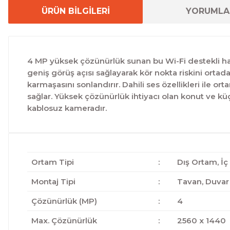
ÜRÜN BİLGİLERİ
YORUMLA
4 MP yüksek çözünürlük sunan bu Wi-Fi destekli hare
geniş görüş açısı sağlayarak kör nokta riskini orta
karmaşasını sonlandırır. Dahili ses özellikleri ile 
sağlar. Yüksek çözünürlük ihtiyacı olan konut ve küçü
kablosuz kameradır.
Ortam Tipi
:
Dış Ortam, İ
Montaj Tipi
:
Tavan, Duvar
Çözünürlük (MP)
:
4
Max. Çözünürlük
:
2560 x 1440