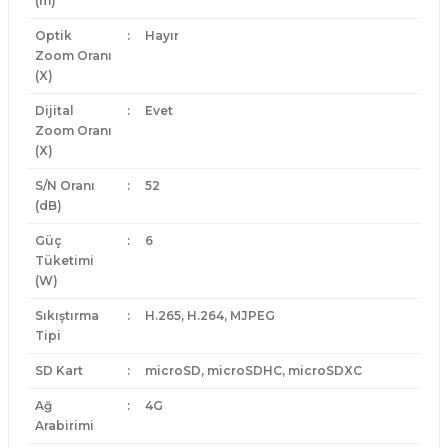
(m)
Optik
:
Hayır
Zoom Oranı
(X)
Dijital
:
Evet
Zoom Oranı
(X)
S/N Oranı
:
52
(dB)
Güç
:
6
Tüketimi
(W)
Sıkıştırma
:
H.265, H.264, MJPEG
Tipi
SD Kart
:
microSD, microSDHC, microSDXC
Ağ
:
4G
Arabirimi