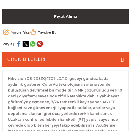
 Paketleri
Fiyat Alınız
Yorum Yaz
Tavsiye Et
Paylaş:
ÜRÜN BİLGİLERİ
Hikvision DS-2XS3Q47G1-LD/4G, geceyi gündüz kadar
aydınlık gösteren ColorVu teknolojisini solar sistemle
buluşturan devrimsel bir modeldir. 4 MP çözünürlüğü ve F1.0
geniş diyaframı sayesinde zifiri karanlıkta dahi siyah-beyaz
görüntüye geçmeden, 7/24 tam renkli kayıt yapar. 4G LTE
bağlantısı ve güneş enerjili yapısı ile tarlalar, ahırlar veya
depolama alanları gibi ücra yerlerde renkli kanıt sunar.
Uzaktan kontrol edilebilen hareketli (PT) yapısı sayesinde
çevrede olup biten her şeyi takip edebilirsiniz. AcuSense