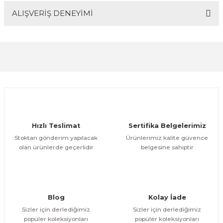
ALIŞVERİŞ DENEYİMİ
Bu ürünün fiyat bilgisi, resim, ürün açıklamalarında ve
diğer konularda yetersiz gördüğünüz noktaları öneri
Soru Sor
formunu kullanarak tarafımıza iletebilirsiniz.
Görüş ve önerileriniz için teşekkür ederiz.
Sitemize ilk yorumu siz yapın!
Ürün resmi kalitesiz, bozuk veya görüntülenemiyor.
Ürün açıklamasında eksik bilgiler bulunuyor.
Deneyimini Paylaş
Ürün bilgilerinde hatalar bulunuyor.
Ürün fiyatı diğer sitelerden daha pahalı.
Hızlı Teslimat
Sertifika Belgelerimiz
Bu ürüne benzer farklı alternatifler olmalı.
Stoktan gönderim yapılacak
Ürünlerimiz kalite güvence
olan ürünlerde geçerlidir
belgesine sahiptir
Gönder
Blog
Kolay İade
Sizler için derlediğimiz
Sizler için derlediğimiz
popüler koleksiyonları
popüler koleksiyonları