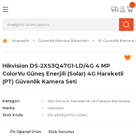
Geri Dön
Geri Dön
Geri Dön
amera Sistemleri
r Güvenlik
zi ve Depolama Ürünleri
mera Sistemleri (Network Kameraları)
lik Duvarı) Cihazları
eri
Anasayfa
Güvenlik Kamera Sistemleri
IP Güvenlik Kamera 
ihazları (NVR ve DVR)
 (Ağ Anahtarı) Modelleri
ama Sistemleri
Hikvision DS-2XS3Q47G1-LD/4G 4 MP
Harddiskleri ve Depolama Çözümleri
sal Ağ Yönlendiricileri
 ve SSD
ColorVu Güneş Enerjili (Solar) 4G Hareketli
(PT) Güvenlik Kamera Seti
ksesuarları ve Bağlantı Kabloları
-Fi) ve Access Point Ürünleri
elaket Kurtarma
 ve Kamera Lisansları
ve Antivirüs Yazılımları
temleri
Kategori
360 Derece Panoramik ve Fisheye Kameralar
Marka
Hikvision
 Veri Merkezi Altyapısı
Stok Kodu
DS-2XS3Q47G1-LD/4G
tam İzleme
Ön Siparişli Ürün
Stok Sorunuz