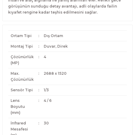
insan ve araç algılama ile yanlış alarmları eler. Renkli gece
görüşünün sunduğu detay avantajı, adli olaylarda failin
kıyafet rengine kadar teşhis edilmesini sağlar.
Ortam Tipi
:
Dış Ortam
Montaj Tipi
:
Duvar, Direk
Çözünürlük
:
4
(MP)
Max.
:
2688 x 1520
Çözünürlük
Sensör Tipi
:
1/3
Lens
:
4 / 6
Boyutu
(mm)
İnfrared
:
30
Mesafesi