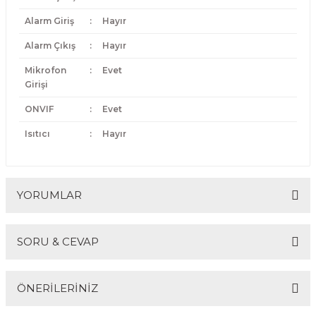
Alarm Giriş
:
Hayır
Alarm Çıkış
:
Hayır
Mikrofon
:
Evet
Girişi
ONVIF
:
Evet
Isıtıcı
:
Hayır
YORUMLAR
SORU & CEVAP
Bu ürüne ilk yorumu siz yapın!
ÖNERİLERİNİZ
Yorum Yaz
Ürün hakkında henüz soru sorulmamış.