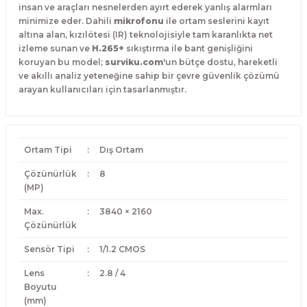
insan ve araçları nesnelerden ayırt ederek yanlış alarmları
minimize eder. Dahili
mikrofonu
ile ortam seslerini kayıt
altına alan, kızılötesi (IR) teknolojisiyle tam karanlıkta net
izleme sunan ve
H.265+
sıkıştırma ile bant genişliğini
koruyan bu model;
surviku.com
'un bütçe dostu, hareketli
ve akıllı analiz yeteneğine sahip bir çevre güvenlik çözümü
arayan kullanıcıları için tasarlanmıştır.
Ortam Tipi
:
Dış Ortam
Çözünürlük
:
8
(MP)
Max.
:
3840 × 2160
Çözünürlük
Sensör Tipi
:
1/1.2 CMOS
Lens
:
2.8 / 4
Boyutu
(mm)