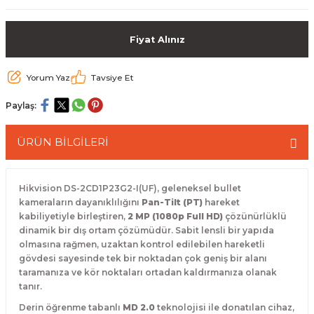
 Paketleri
Fiyat Alınız
Yorum Yaz
Tavsiye Et
Paylaş:
ÜRÜN BİLGİLERİ
Hikvision DS-2CD1P23G2-I(UF), geleneksel bullet
kameraların dayanıklılığını
Pan-Tilt (PT)
hareket
kabiliyetiyle birleştiren,
2 MP (1080p Full HD)
çözünürlüklü
dinamik bir dış ortam çözümüdür.
Sabit lensli bir yapıda
olmasına rağmen, uzaktan kontrol edilebilen hareketli
gövdesi sayesinde tek bir noktadan çok geniş bir alanı
taramanıza ve kör noktaları ortadan kaldırmanıza olanak
tanır.
Derin öğrenme tabanlı
MD 2.0
teknolojisi ile donatılan cihaz,