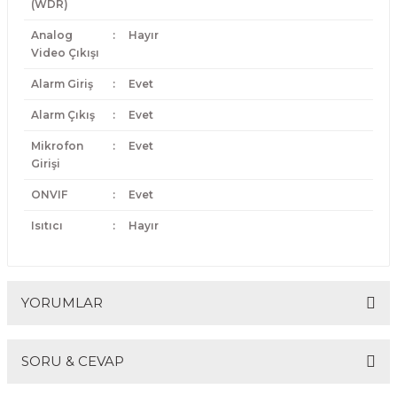
(WDR)
Analog
:
Hayır
Video Çıkışı
Alarm Giriş
:
Evet
Alarm Çıkış
:
Evet
Mikrofon
:
Evet
Girişi
ONVIF
:
Evet
Isıtıcı
:
Hayır
YORUMLAR
SORU & CEVAP
Bu ürüne ilk yorumu siz yapın!