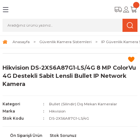
Geri Dön
Geri Dön
Geri Dön
amera Sistemleri
r Güvenlik
zi ve Depolama Ürünleri
mera Sistemleri (Network Kameraları)
lik Duvarı) Cihazları
eri
Anasayfa
Güvenlik Kamera Sistemleri
IP Güvenlik Kamera 
ihazları (NVR ve DVR)
 (Ağ Anahtarı) Modelleri
ama Sistemleri
Hikvision DS-2XS6A87G1-LS/4G 8 MP ColorVu
Harddiskleri ve Depolama Çözümleri
sal Ağ Yönlendiricileri
 ve SSD
4G Destekli Sabit Lensli Bullet IP Network
Kamera
ksesuarları ve Bağlantı Kabloları
-Fi) ve Access Point Ürünleri
elaket Kurtarma
 ve Kamera Lisansları
ve Antivirüs Yazılımları
temleri
Kategori
Bullet (Silindir) Dış Mekan Kameralar
Marka
Hikvision
 Veri Merkezi Altyapısı
Stok Kodu
DS-2XS6A87G1-LS/4G
tam İzleme
Ön Siparişli Ürün
Stok Sorunuz