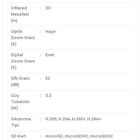
İnfrared
:
30
Mesafesi
(m)
Optik
:
Hayır
Zoom Oranı
(X)
Dijital
:
Evet
Zoom Oranı
(X)
S/N Oranı
:
52
(dB)
Güç
:
3.2
Tüketimi
(W)
Sıkıştırma
:
H.265, H.264, H.265+, H.264+
Tipi
SD Kart
:
microSD, microSDHC, microSDXC