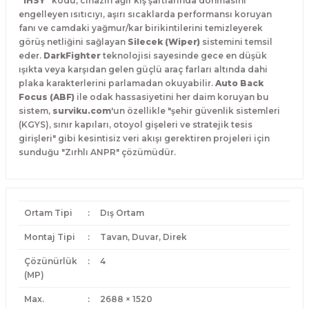
"IHSY"
kodu; cihazın ağır kış şartlarında donmasını
engelleyen ısıtıcıyı, aşırı sıcaklarda performansı koruyan
fanı ve camdaki yağmur/kar birikintilerini temizleyerek
görüş netliğini sağlayan
Silecek (Wiper)
sistemini temsil
eder.
DarkFighter
teknolojisi sayesinde gece en düşük
ışıkta veya karşıdan gelen güçlü araç farları altında dahi
plaka karakterlerini parlamadan okuyabilir.
Auto Back
Focus (ABF)
ile odak hassasiyetini her daim koruyan bu
sistem,
surviku.com
'un özellikle "şehir güvenlik sistemleri
(KGYS), sınır kapıları, otoyol gişeleri ve stratejik tesis
girişleri" gibi kesintisiz veri akışı gerektiren projeleri için
sunduğu "Zırhlı ANPR" çözümüdür.
Ortam Tipi
:
Dış Ortam
Montaj Tipi
:
Tavan, Duvar, Direk
Çözünürlük
:
4
(MP)
Max.
:
2688 × 1520