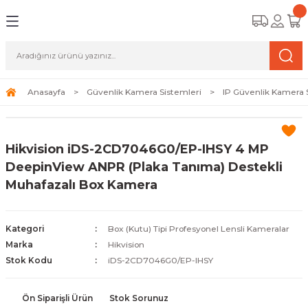
Geri Dön
Geri Dön
Geri Dön
amera Sistemleri
r Güvenlik
zi ve Depolama Ürünleri
mera Sistemleri (Network Kameraları)
lik Duvarı) Cihazları
eri
Anasayfa
Güvenlik Kamera Sistemleri
IP Güvenlik Kamera 
ihazları (NVR ve DVR)
 (Ağ Anahtarı) Modelleri
ama Sistemleri
Hikvision iDS-2CD7046G0/EP-IHSY 4 MP
Harddiskleri ve Depolama Çözümleri
sal Ağ Yönlendiricileri
 ve SSD
DeepinView ANPR (Plaka Tanıma) Destekli
Muhafazalı Box Kamera
ksesuarları ve Bağlantı Kabloları
-Fi) ve Access Point Ürünleri
elaket Kurtarma
 ve Kamera Lisansları
ve Antivirüs Yazılımları
temleri
Kategori
Box (Kutu) Tipi Profesyonel Lensli Kameralar
Marka
Hikvision
 Veri Merkezi Altyapısı
Stok Kodu
iDS-2CD7046G0/EP-IHSY
tam İzleme
Ön Siparişli Ürün
Stok Sorunuz