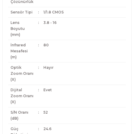
Çözünürlük
Sensör Tipi
:
1/1.8 CMOS
Lens
:
3.8 - 16
Boyutu
(mm)
İnfrared
:
80
Mesafesi
(m)
Optik
:
Hayır
Zoom Oranı
(X)
Dijital
:
Evet
Zoom Oranı
(X)
S/N Oranı
:
52
(dB)
Güç
:
24.6