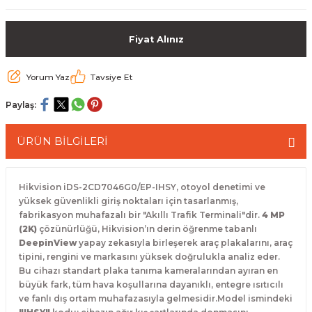
 Paketleri
Fiyat Alınız
Yorum Yaz
Tavsiye Et
Paylaş:
ÜRÜN BİLGİLERİ
Hikvision iDS-2CD7046G0/EP-IHSY, otoyol denetimi ve
yüksek güvenlikli giriş noktaları için tasarlanmış,
fabrikasyon muhafazalı bir "Akıllı Trafik Terminali"dir.
4 MP
(2K)
çözünürlüğü, Hikvision’ın derin öğrenme tabanlı
DeepinView
yapay zekasıyla birleşerek araç plakalarını, araç
tipini, rengini ve markasını yüksek doğrulukla analiz eder.
Bu cihazı standart plaka tanıma kameralarından ayıran en
büyük fark, tüm hava koşullarına dayanıklı, entegre ısıtıcılı
ve fanlı dış ortam muhafazasıyla gelmesidir.Model ismindeki