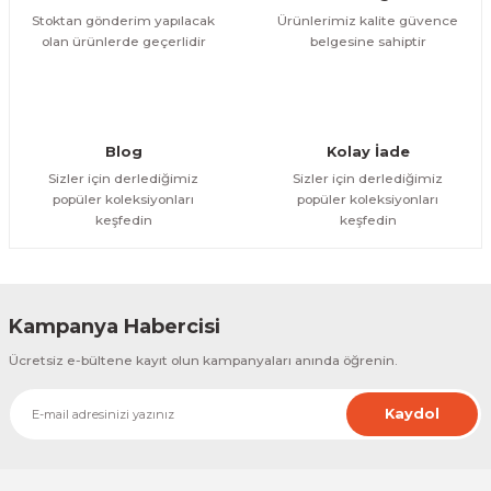
Bu ürüne benzer farklı alternatifler olmalı.
Stoktan gönderim yapılacak
Ürünlerimiz kalite güvence
olan ürünlerde geçerlidir
belgesine sahiptir
Gönder
Blog
Kolay İade
Sizler için derlediğimiz
Sizler için derlediğimiz
popüler koleksiyonları
popüler koleksiyonları
keşfedin
keşfedin
Kampanya Habercisi
Ücretsiz e-bültene kayıt olun kampanyaları anında öğrenin.
Kaydol