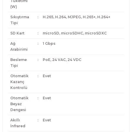
Tüketimi
(W)
Sıkıştırma
:
H.265, H.264, MJPEG, H.265+, H.264+
Tipi
SD Kart
:
microSD, microSDHC, microSDXC
Ağ
:
1 Gbps
Arabirimi
Besleme
:
PoE, 24 VAC, 24 VDC
Tipi
Otomatik
:
Evet
Kazanç
Kontrolü
Otomatik
:
Evet
Beyaz
Dengesi
Akıllı
:
Evet
İnfrared