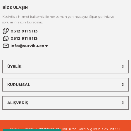
BİZE ULAŞIN
Kesintisiz hizmet kalitemiz ile her zaman yanınızdayız. Siparişleriniz ve
sorularınız için buradayız!
0312 911 9113
0312 911 9113
info@surviku.com
ÜYELİK
KURUMSAL
ALIŞVERİŞ
© 2025 Surviku. Tüm hakları saklıdır. Kredi kartı bilgileriniz 256 bit SSL