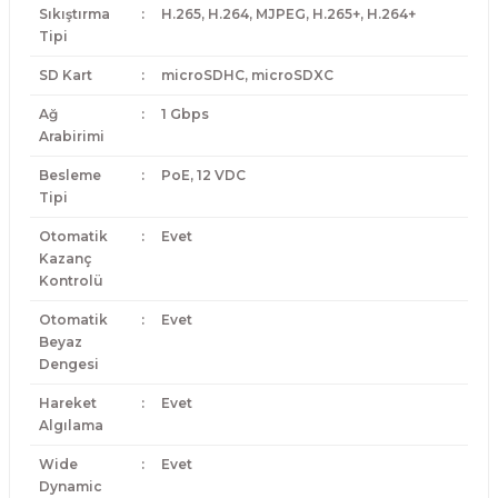
Sıkıştırma
:
H.265, H.264, MJPEG, H.265+, H.264+
Tipi
SD Kart
:
microSDHC, microSDXC
Ağ
:
1 Gbps
Arabirimi
Besleme
:
PoE, 12 VDC
Tipi
Otomatik
:
Evet
Kazanç
Kontrolü
Otomatik
:
Evet
Beyaz
Dengesi
Hareket
:
Evet
Algılama
Wide
:
Evet
Dynamic