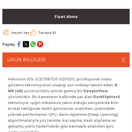
 Paketleri
Fiyat Alınız
Yorum Yaz
Tavsiye Et
Paylaş:
ÜRÜN BİLGİLERİ
Hikvision iDS-2CD7587G0-XZHS(Y), profesyonel video
gözetim teknolojisinin ulaştığı son noktayı temsil eden,
8
MP (4K)
çözünürlüklü amiral gemisi bir
DeepinView
çözümüdür. Bu kameranın kalbinde yer alan
DarkFighterS
teknolojisi, ışığın imkansıza yakın olduğu seviyelerde bile
kristal netliğinde renkli görüntüler üretirken; üzerindeki
yüksek performanslı GPU, derin öğrenme (Deep Learning)
algoritmalarıyla yüz tanıma, kişi sayma, kask algılama ve
gelişmiş çoklu hedef takibi gibi karmaşık analizleri aynı