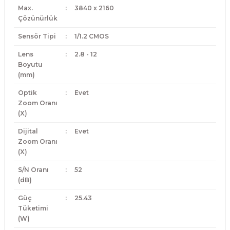
Max.
:
3840 x 2160
Çözünürlük
Sensör Tipi
:
1/1.2 CMOS
Lens
:
2.8 - 12
Boyutu
(mm)
Optik
:
Evet
Zoom Oranı
(X)
Dijital
:
Evet
Zoom Oranı
(X)
S/N Oranı
:
52
(dB)
Güç
:
25.43
Tüketimi
(W)