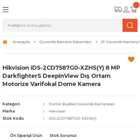
Geri Dön
Geri Dön
Geri Dön
amera Sistemleri
r Güvenlik
zi ve Depolama Ürünleri
mera Sistemleri (Network Kameraları)
lik Duvarı) Cihazları
eri
Anasayfa
Güvenlik Kamera Sistemleri
IP Güvenlik Kamera 
ihazları (NVR ve DVR)
 (Ağ Anahtarı) Modelleri
ama Sistemleri
Hikvision iDS-2CD7587G0-XZHS(Y) 8 MP
Harddiskleri ve Depolama Çözümleri
sal Ağ Yönlendiricileri
 ve SSD
DarkfighterS DeepinView Dış Ortam
Motorize Varifokal Dome Kamera
ksesuarları ve Bağlantı Kabloları
-Fi) ve Access Point Ürünleri
elaket Kurtarma
 ve Kamera Lisansları
ve Antivirüs Yazılımları
temleri
Kategori
Dome (Kubbe) Güvenlik Kameraları
Marka
Hikvision
 Veri Merkezi Altyapısı
Stok Kodu
iDS-2CD7587G0-XZHS(Y)
tam İzleme
Ön Siparişli Ürün
Stok Sorunuz