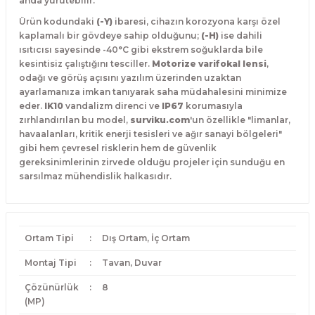
anda yürütebilir.
Ürün kodundaki
(-Y)
ibaresi, cihazın korozyona karşı özel
kaplamalı bir gövdeye sahip olduğunu;
(-H)
ise dahili
ısıtıcısı sayesinde -40°C gibi ekstrem soğuklarda bile
kesintisiz çalıştığını tesciller.
Motorize varifokal lensi
,
odağı ve görüş açısını yazılım üzerinden uzaktan
ayarlamanıza imkan tanıyarak saha müdahalesini minimize
eder.
IK10
vandalizm direnci ve
IP67
korumasıyla
zırhlandırılan bu model,
surviku.com
'un özellikle "limanlar,
havaalanları, kritik enerji tesisleri ve ağır sanayi bölgeleri"
gibi hem çevresel risklerin hem de güvenlik
gereksinimlerinin zirvede olduğu projeler için sunduğu en
sarsılmaz mühendislik halkasıdır.
Ortam Tipi
:
Dış Ortam, İç Ortam
Montaj Tipi
:
Tavan, Duvar
Çözünürlük
:
8
(MP)