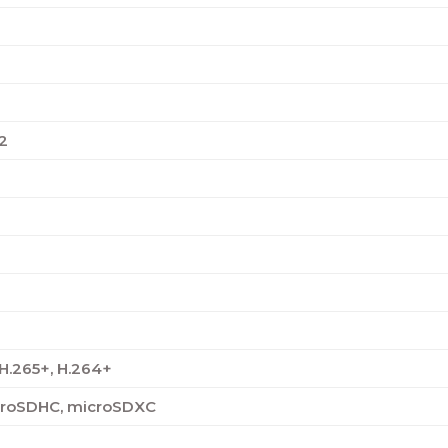
32
 H.265+, H.264+
croSDHC, microSDXC