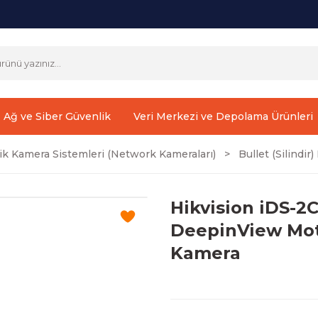
Ağ ve Siber Güvenlik
Veri Merkezi ve Depolama Ürünleri
ik Kamera Sistemleri (Network Kameraları)
Bullet (Silindi
Hikvision iDS-2
DeepinView Moto
Kamera