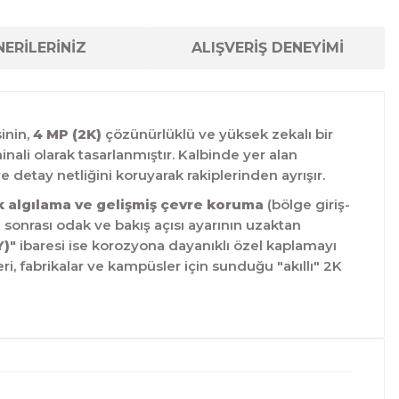
ERİLERİNİZ
ALIŞVERİŞ DENEYİMİ
inin,
4 MP (2K)
çözünürlüklü ve yüksek zekalı bir
nali olarak tasarlanmıştır.
Kalbinde yer alan
detay netliğini koruyarak rakiplerinden ayrışır.
sk algılama ve gelişmiş çevre koruma
(bölge giriş-
 sonrası odak ve bakış açısı ayarının uzaktan
Y)"
ibaresi ise korozyona dayanıklı özel kaplamayı
ri, fabrikalar ve kampüsler için sunduğu "akıllı" 2K