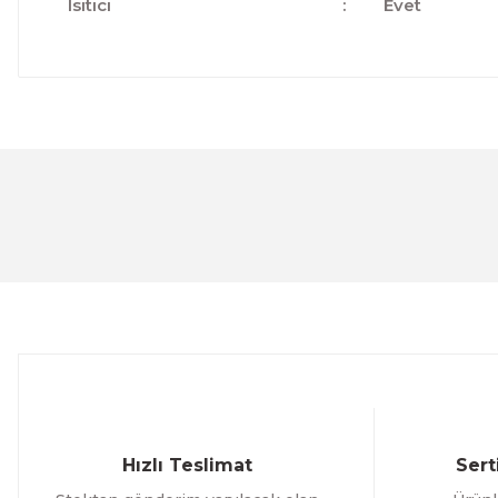
Isıtıcı
:
Evet
Bu ürünün fiyat bilgisi, resim, ürün açıklamalarında ve 
Görüş ve önerileriniz için teşekkür ederiz.
Ürün resmi kalitesiz, bozuk veya görüntülenemiyor.
Ürün açıklamasında eksik bilgiler bulunuyor.
Ürün bilgilerinde hatalar bulunuyor.
Ürün fiyatı diğer sitelerden daha pahalı.
Bu ürüne benzer farklı alternatifler olmalı.
Hızlı Teslimat
Sert