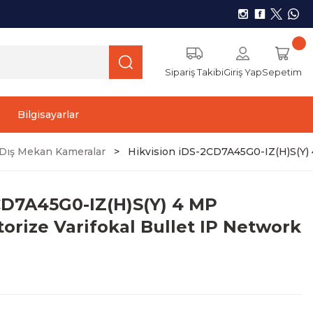
Sipariş Takibi
Giriş Yap
Sepetim
Bilgisayarlar
r) Dış Mekan Kameralar
Hikvision iDS-2CD7A45G0-IZ(H)S(Y) 
CD7A45G0-IZ(H)S(Y) 4 MP
rize Varifokal Bullet IP Network