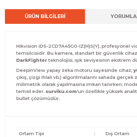
ÜRÜN BİLGİLERİ
YORUMLA
Hikvision iDS-2CD7A45G0-IZ(H)S(Y), profesyonel vid
temsilcisidir. Bu kamera, standart bir güvenlik cihaz
DarkFighter
teknolojisi, ışık seviyesinin ekstrem
DeepinView yapay zeka motoru sayesinde cihaz;
y
çıkış, çizgi ihlali vb.) algoritmalarını sahada gerçek
milimetrik olarak yapılmasına imkan tanırken; mod
temsil eder.
surviku.com
'un özellikle yüksek anali
bullet çözümüdür.
Ortam Tipi
:
Dış Ortam