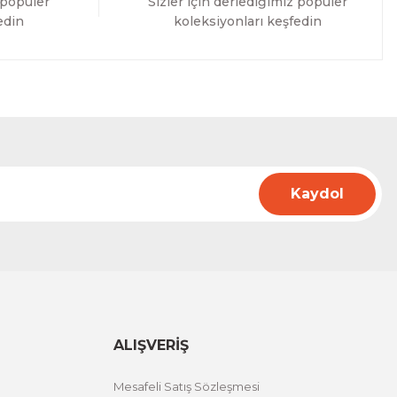
 popüler
Sizler için derlediğimiz popüler
edin
koleksiyonları keşfedin
Kaydol
ALIŞVERİŞ
Mesafeli Satış Sözleşmesi