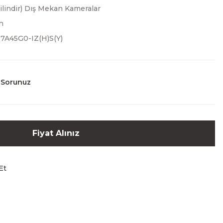
Silindir) Dış Mekan Kameralar
n
7A45G0-IZ(H)S(Y)
 Sorunuz
Fiyat Alınız
Et