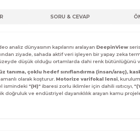
R
SORU & CEVAP
ÖN
eo analiz dünyasının kapılarını aralayan
DeepinView
seris
ından ziyade, sahada aktif veri işleyen bir yapay zeka termi
 düzeyde düşük olduğu ortamlarda dahi renk bütünlüğünü ve 
üz tanıma, çoklu hedef sınıflandırma (insan/araç), ka
 zamanlı olarak koşturur.
Motorize varifokal lensi
, kurulum
el ismindeki
"(H)"
ibaresi zorlu iklimler için dahili ısıtıcıyı,
"(
tik doğruluk ve endüstriyel dayanıklılık arayan kamu projele