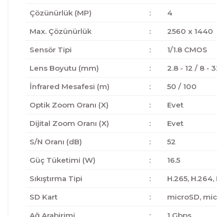
Çözünürlük (MP)
:
4
Max. Çözünürlük
:
2560 x 1440
Sensör Tipi
:
1/1.8 CMOS
Lens Boyutu (mm)
:
2.8 - 12 / 8 - 
İnfrared Mesafesi (m)
:
50 / 100
Optik Zoom Oranı (X)
:
Evet
Dijital Zoom Oranı (X)
:
Evet
S/N Oranı (dB)
:
52
Güç Tüketimi (W)
:
16.5
Sıkıştırma Tipi
:
H.265, H.264,
SD Kart
:
microSD, mi
Ağ Arabirimi
:
1 Gbps