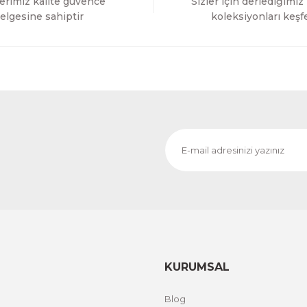
erimiz kalite güvence
Sizler için derlediğimiz
Gönder
elgesine sahiptir
koleksiyonları keşf
KURUMSAL
Blog