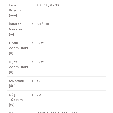
Lens
:
2.8 - 12 / 8 - 32
Boyutu
(mm)
İnfrared
:
60 / 100
Mesafesi
(m)
Optik
:
Evet
Zoom Oranı
(X)
Dijital
:
Evet
Zoom Oranı
(X)
S/N Oranı
:
52
(dB)
Güç
:
20
Tüketimi
(W)