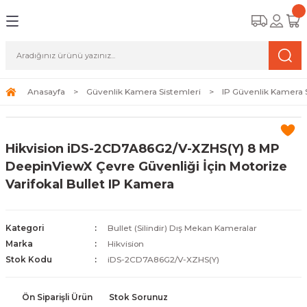
Geri Dön
Geri Dön
Geri Dön
amera Sistemleri
r Güvenlik
zi ve Depolama Ürünleri
mera Sistemleri (Network Kameraları)
lik Duvarı) Cihazları
eri
Anasayfa
Güvenlik Kamera Sistemleri
IP Güvenlik Kamera 
ihazları (NVR ve DVR)
 (Ağ Anahtarı) Modelleri
ama Sistemleri
Hikvision iDS-2CD7A86G2/V-XZHS(Y) 8 MP
Harddiskleri ve Depolama Çözümleri
sal Ağ Yönlendiricileri
 ve SSD
DeepinViewX Çevre Güvenliği İçin Motorize
Varifokal Bullet IP Kamera
ksesuarları ve Bağlantı Kabloları
-Fi) ve Access Point Ürünleri
elaket Kurtarma
 ve Kamera Lisansları
ve Antivirüs Yazılımları
temleri
Kategori
Bullet (Silindir) Dış Mekan Kameralar
Marka
Hikvision
 Veri Merkezi Altyapısı
Stok Kodu
iDS-2CD7A86G2/V-XZHS(Y)
tam İzleme
Ön Siparişli Ürün
Stok Sorunuz