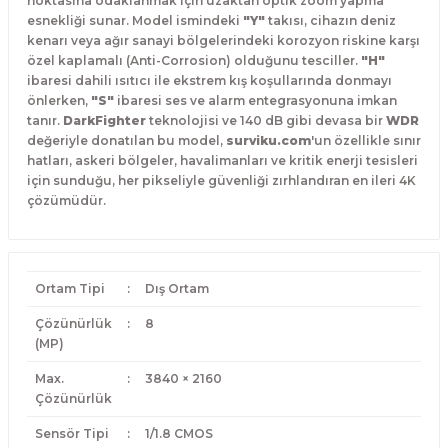
noktasına odaklanmak için uzaktan optik zoom yapma
esnekliği sunar. Model ismindeki
"Y"
takısı, cihazın deniz
kenarı veya ağır sanayi bölgelerindeki korozyon riskine karşı
özel kaplamalı (Anti-Corrosion) olduğunu tesciller.
"H"
ibaresi dahili ısıtıcı ile ekstrem kış koşullarında donmayı
önlerken,
"S"
ibaresi ses ve alarm entegrasyonuna imkan
tanır.
DarkFighter
teknolojisi ve 140 dB gibi devasa bir
WDR
değeriyle donatılan bu model,
surviku.com
'un özellikle sınır
hatları, askeri bölgeler, havalimanları ve kritik enerji tesisleri
için sunduğu, her pikseliyle güvenliği zırhlandıran en ileri 4K
çözümüdür.
Ortam Tipi
:
Dış Ortam
Çözünürlük
:
8
(MP)
Max.
:
3840 × 2160
Çözünürlük
Sensör Tipi
:
1/1.8 CMOS