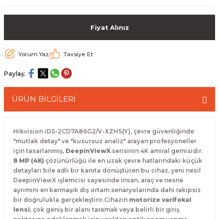
 Paketleri
Fiyat Alınız
Yorum Yaz
Tavsiye Et
Paylaş:
ÜRÜN BİLGİLERİ
Hikvision iDS-2CD7A86G2/V-XZHS(Y), çevre güvenliğinde
"mutlak detay" ve "kusursuz analiz" arayan profesyoneller
için tasarlanmış,
DeepinViewX
serisinin 4K amiral gemisidir.
8 MP (4K)
çözünürlüğü ile en uzak çevre hatlarındaki küçük
detayları bile adli bir kanıta dönüştüren bu cihaz, yeni nesil
DeepinViewX işlemcisi sayesinde insan, araç ve nesne
ayrımını en karmaşık dış ortam senaryolarında dahi rakipsiz
bir doğrulukla gerçekleştirir.Cihazın
motorize varifokal
lensi
, çok geniş bir alanı taramak veya belirli bir giriş