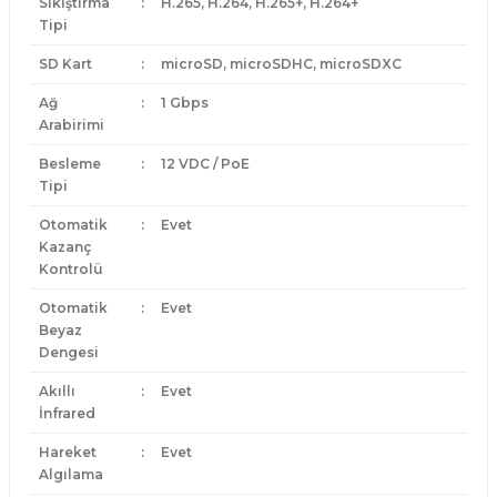
Sıkıştırma
:
H.265, H.264, H.265+, H.264+
Tipi
SD Kart
:
microSD, microSDHC, microSDXC
Ağ
:
1 Gbps
Arabirimi
Besleme
:
12 VDC / PoE
Tipi
Otomatik
:
Evet
Kazanç
Kontrolü
Otomatik
:
Evet
Beyaz
Dengesi
Akıllı
:
Evet
İnfrared
Hareket
:
Evet
Algılama