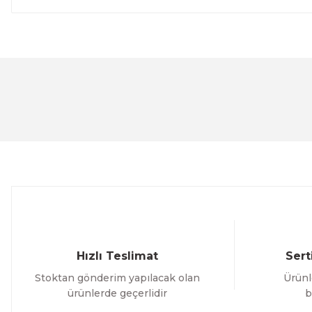
Bu ürünün fiyat bilgisi, resim, ürün açıklamalarında ve 
Görüş ve önerileriniz için teşekkür ederiz.
Ürün resmi kalitesiz, bozuk veya görüntülenemiyor.
Ürün açıklamasında eksik bilgiler bulunuyor.
Ürün bilgilerinde hatalar bulunuyor.
Ürün fiyatı diğer sitelerden daha pahalı.
Bu ürüne benzer farklı alternatifler olmalı.
Hızlı Teslimat
Sert
Stoktan gönderim yapılacak olan
Ürünl
ürünlerde geçerlidir
b