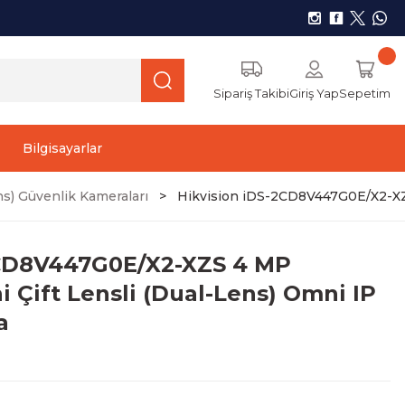
Sipariş Takibi
Giriş Yap
Sepetim
Bilgisayarlar
s) Güvenlik Kameraları
Hikvision iDS-2CD8V447G0E/X2-XZ
2CD8V447G0E/X2-XZS 4 MP
 Çift Lensli (Dual-Lens) Omni IP
a