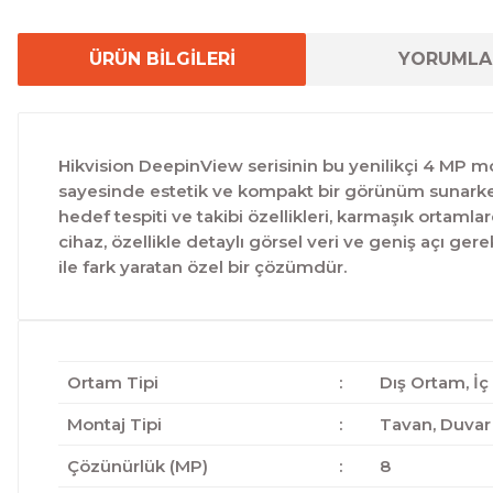
ÜRÜN BİLGİLERİ
YORUMLA
Hikvision DeepinView serisinin bu yenilikçi 4 MP mode
sayesinde estetik ve kompakt bir görünüm sunarken, i
hedef tespiti ve takibi özellikleri, karmaşık ortaml
cihaz, özellikle detaylı görsel veri ve geniş açı ger
ile fark yaratan özel bir çözümdür.
Ortam Tipi
:
Dış Ortam, İ
Montaj Tipi
:
Tavan, Duvar
Çözünürlük (MP)
:
8