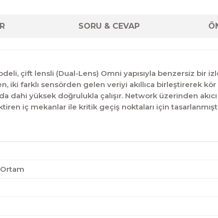
R
SORU & CEVAP
ÖN
li, çift lensli (Dual-Lens) Omni yapısıyla benzersiz bir izl
ki farklı sensörden gelen veriyi akıllıca birleştirerek kör 
arda dahi yüksek doğrulukla çalışır. Network üzerinden akıc
ektiren iç mekanlar ile kritik geçiş noktaları için tasarlan
ç Ortam