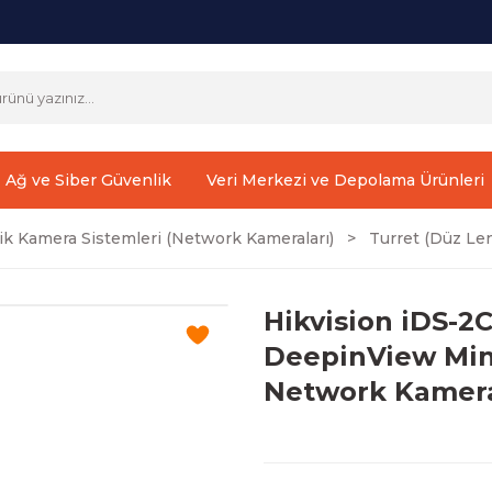
Ağ ve Siber Güvenlik
Veri Merkezi ve Depolama Ürünleri
ik Kamera Sistemleri (Network Kameraları)
Turret (Düz Len
Hikvision iDS-
DeepinView Mini
Network Kamer