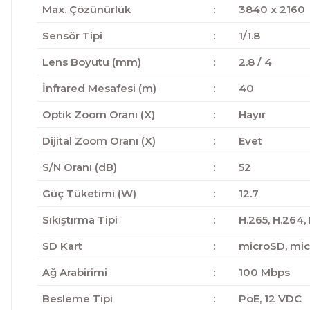
Max. Çözünürlük
:
3840 x 2160
Sensör Tipi
:
1/1.8
Lens Boyutu (mm)
:
2.8 / 4
İnfrared Mesafesi (m)
:
40
Optik Zoom Oranı (X)
:
Hayır
Dijital Zoom Oranı (X)
:
Evet
S/N Oranı (dB)
:
52
Güç Tüketimi (W)
:
12.7
Sıkıştırma Tipi
:
H.265, H.264,
SD Kart
:
microSD, mi
Ağ Arabirimi
:
100 Mbps
Besleme Tipi
:
PoE, 12 VDC