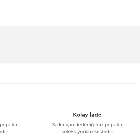
lanarak tarafımıza iletebilirsiniz.
Kolay İade
 popüler
Sizler için derlediğimiz popüler
edin
koleksiyonları keşfedin