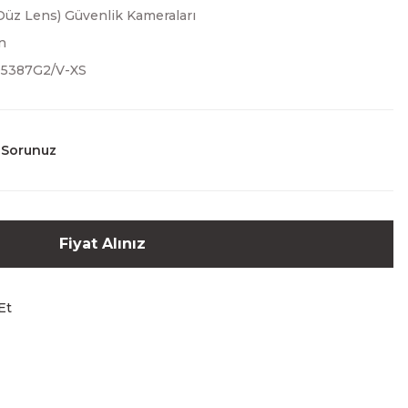
Düz Lens) Güvenlik Kameraları
n
5387G2/V-XS
 Sorunuz
Fiyat Alınız
Et