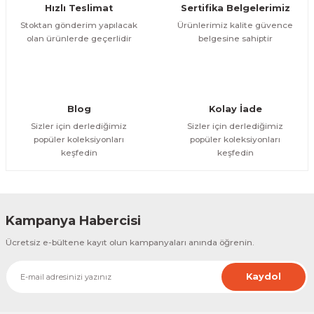
Hızlı Teslimat
Sertifika Belgelerimiz
Bu ürüne benzer farklı alternatifler olmalı.
Stoktan gönderim yapılacak
Ürünlerimiz kalite güvence
olan ürünlerde geçerlidir
belgesine sahiptir
Gönder
Blog
Kolay İade
Sizler için derlediğimiz
Sizler için derlediğimiz
popüler koleksiyonları
popüler koleksiyonları
keşfedin
keşfedin
Kampanya Habercisi
Ücretsiz e-bültene kayıt olun kampanyaları anında öğrenin.
Kaydol