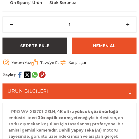
Ön Siparişli Ürün
Stok Sorunuz
 Paketleri
SEPETE EKLE
HEMEN AL
Yorum Yaz
Tavsiye Et
Karşılaştır
Paylaş:
ÜRÜN BİLGİLERİ
i-PRO WV-X15701-Z3LN,
4K ultra yüksek çözünürlüğü
endüstri lideri
30x optik zoom
yeteneğiyle birleştiren, en
zorlu dış mekan koşulları için tasarlanmış profesyonel bir
amiral gemisi kameradır. Dahili yapay zeka (AI) motoru
sayesinde, görüntü üzerindeki insan ve araçları gerçek