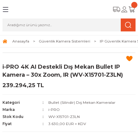
Geri Dön
Geri Dön
Geri Dön
amera Sistemleri
r Güvenlik
zi ve Depolama Ürünleri
mera Sistemleri (Network Kameraları)
lik Duvarı) Cihazları
eri
Anasayfa
Güvenlik Kamera Sistemleri
IP Güvenlik Kamera 
ihazları (NVR ve DVR)
 (Ağ Anahtarı) Modelleri
ama Sistemleri
i-PRO 4K AI Destekli Dış Mekan Bullet IP
Harddiskleri ve Depolama Çözümleri
sal Ağ Yönlendiricileri
 ve SSD
Kamera – 30x Zoom, IR (WV-X15701-Z3LN)
239.294,25 TL
ksesuarları ve Bağlantı Kabloları
-Fi) ve Access Point Ürünleri
elaket Kurtarma
 ve Kamera Lisansları
ve Antivirüs Yazılımları
temleri
Kategori
Bullet (Silindir) Dış Mekan Kameralar
Marka
i-PRO
 Veri Merkezi Altyapısı
Stok Kodu
WV-X15701-Z3LN
Fiyat
3.630,00 EUR + KDV
tam İzleme