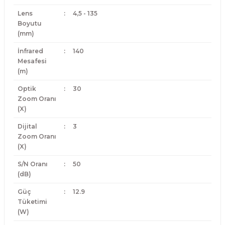
Lens
:
4,5 - 135
Boyutu
(mm)
İnfrared
:
140
Mesafesi
(m)
Optik
:
30
Zoom Oranı
(X)
Dijital
:
3
Zoom Oranı
(X)
S/N Oranı
:
50
(dB)
Güç
:
12.9
Tüketimi
(W)