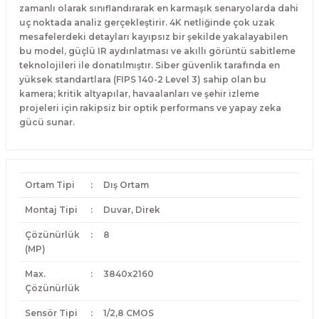
zamanlı olarak sınıflandırarak en karmaşık senaryolarda dahi
uç noktada analiz gerçekleştirir. 4K netliğinde çok uzak
mesafelerdeki detayları kayıpsız bir şekilde yakalayabilen
bu model, güçlü IR aydınlatması ve akıllı görüntü sabitleme
teknolojileri ile donatılmıştır. Siber güvenlik tarafında en
yüksek standartlara (FIPS 140-2 Level 3) sahip olan bu
kamera; kritik altyapılar, havaalanları ve şehir izleme
projeleri için rakipsiz bir optik performans ve yapay zeka
gücü sunar.
Ortam Tipi
:
Dış Ortam
Montaj Tipi
:
Duvar, Direk
Çözünürlük
:
8
(MP)
Max.
:
3840x2160
Çözünürlük
Sensör Tipi
:
1/2,8 CMOS