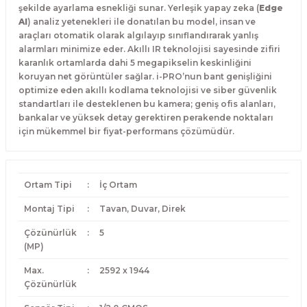
şekilde ayarlama esnekliği sunar.
Yerleşik yapay zeka (
Edge
AI
) analiz yetenekleri ile donatılan bu model,
insan ve
araçları otomatik olarak algılayıp sınıflandırarak yanlış
alarmları minimize eder.
Akıllı IR teknolojisi sayesinde zifiri
karanlık ortamlarda dahi 5 megapikselin keskinliğini
koruyan net görüntüler sağlar.
i-PRO’nun bant genişliğini
optimize eden akıllı kodlama teknolojisi ve siber güvenlik
standartları ile desteklenen bu kamera; geniş ofis alanları,
bankalar ve yüksek detay gerektiren perakende noktaları
için mükemmel bir fiyat-performans çözümüdür.
Ortam Tipi
:
İç Ortam
Montaj Tipi
:
Tavan, Duvar, Direk
Çözünürlük
:
5
(MP)
Max.
:
2592 x 1944
Çözünürlük