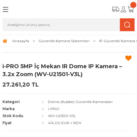
Geri Dön
Geri Dön
Geri Dön
amera Sistemleri
r Güvenlik
zi ve Depolama Ürünleri
mera Sistemleri (Network Kameraları)
lik Duvarı) Cihazları
eri
Anasayfa
Güvenlik Kamera Sistemleri
IP Güvenlik Kamera 
ihazları (NVR ve DVR)
 (Ağ Anahtarı) Modelleri
ama Sistemleri
i-PRO 5MP İç Mekan IR Dome IP Kamera –
Harddiskleri ve Depolama Çözümleri
sal Ağ Yönlendiricileri
 ve SSD
3.2x Zoom (WV-U21501-V3L)
27.261,20 TL
ksesuarları ve Bağlantı Kabloları
-Fi) ve Access Point Ürünleri
elaket Kurtarma
 ve Kamera Lisansları
ve Antivirüs Yazılımları
temleri
Kategori
Dome (Kubbe) Güvenlik Kameraları
Marka
i-PRO
 Veri Merkezi Altyapısı
Stok Kodu
WV-U21501-V3L
Fiyat
414,00 EUR + KDV
tam İzleme