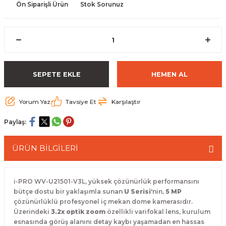
Ön Siparişli Ürün
Stok Sorunuz
 Paketleri
SEPETE EKLE
HEMEN AL
Yorum Yaz
Tavsiye Et
Karşılaştır
Paylaş:
ÜRÜN BİLGİLERİ
i-PRO WV-U21501-V3L,
yüksek çözünürlük performansını
bütçe dostu bir yaklaşımla sunan
U Serisi
'nin,
5 MP
çözünürlüklü profesyonel iç mekan dome kamerasıdır.
Üzerindeki
3.2x optik zoom
özellikli varifokal lens,
kurulum
esnasında görüş alanını detay kaybı yaşamadan en hassas