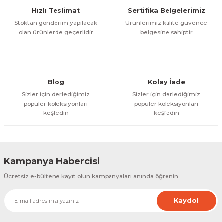
Hızlı Teslimat
Sertifika Belgelerimiz
Bu ürüne benzer farklı alternatifler olmalı.
Stoktan gönderim yapılacak
Ürünlerimiz kalite güvence
olan ürünlerde geçerlidir
belgesine sahiptir
Gönder
Blog
Kolay İade
Sizler için derlediğimiz
Sizler için derlediğimiz
popüler koleksiyonları
popüler koleksiyonları
keşfedin
keşfedin
Kampanya Habercisi
Ücretsiz e-bültene kayıt olun kampanyaları anında öğrenin.
Kaydol