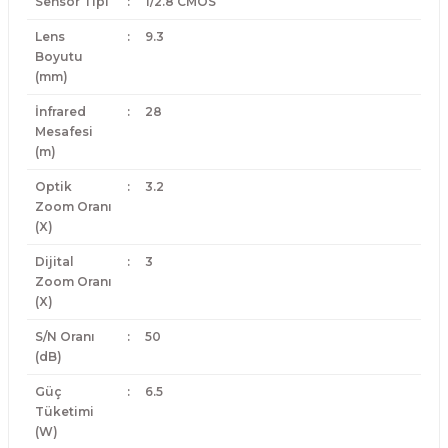
Sensör Tipi
:
1/2.8 CMOS
Lens
:
9.3
Boyutu
(mm)
İnfrared
:
28
Mesafesi
(m)
Optik
:
3.2
Zoom Oranı
(X)
Dijital
:
3
Zoom Oranı
(X)
S/N Oranı
:
50
(dB)
Güç
:
6.5
Tüketimi
(W)