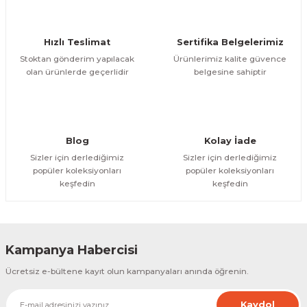
Ürün bilgilerinde hatalar bulunuyor.
Ürün fiyatı diğer sitelerden daha pahalı.
Hızlı Teslimat
Sertifika Belgelerimiz
Bu ürüne benzer farklı alternatifler olmalı.
Stoktan gönderim yapılacak
Ürünlerimiz kalite güvence
olan ürünlerde geçerlidir
belgesine sahiptir
Gönder
Blog
Kolay İade
Sizler için derlediğimiz
Sizler için derlediğimiz
popüler koleksiyonları
popüler koleksiyonları
keşfedin
keşfedin
Kampanya Habercisi
Ücretsiz e-bültene kayıt olun kampanyaları anında öğrenin.
Kaydol