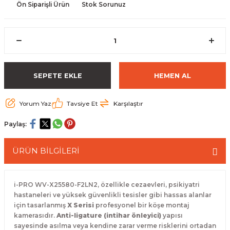
Ön Siparişli Ürün
Stok Sorunuz
 Paketleri
SEPETE EKLE
HEMEN AL
Yorum Yaz
Tavsiye Et
Karşılaştır
Paylaş:
ÜRÜN BİLGİLERİ
i-PRO WV-X25580-F2LN2,
özellikle cezaevleri,
psikiyatri
hastaneleri ve yüksek güvenlikli tesisler gibi hassas alanlar
için tasarlanmış
X Serisi
profesyonel bir köşe montaj
kamerasıdır.
Anti-ligature (intihar önleyici)
yapısı
sayesinde asılma veya kendine zarar verme risklerini ortadan