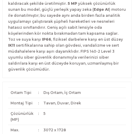
kaldıracak şekilde üretilmiştir.
5 MP
yüksek çözünürlük
sunan bu model,
güçlü yerleşik yapay zeka (
Edge AI
) motoru
ile donatılmıştır; bu sayede aynı anda birden fazla analitik
uygulamayı çalıştırarak şüpheli hareketleri ve nesneleri
hatasız sınıflandırır.
Geniş açılı sabit lensiyle oda
köşelerinden kör nokta bırakmadan tam kapsama sağlar.
Toz ve suya karşı
IP66
,
fiziksel darbelere karşı en üst düzey
IK11
sertifikalarına sahip olan gövdesi,
vandalizme ve sert
müdahalelere karşı aşırı dayanıklıdır.
FIPS 140-2 Level 3
uyumlu siber güvenlik donanımıyla verilerinizi siber
saldırılara karşı en üst düzeyde koruyan,
uzmanlaşmış bir
güvenlik çözümüdür.
Ortam Tipi
:
Dış Ortam, İç Ortam
Montaj Tipi
:
Tavan, Duvar, Direk
Çözünürlük
:
5
(MP)
Max.
:
3072 x 1728