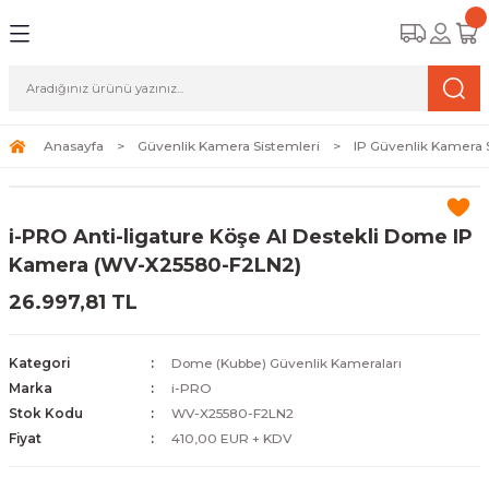
Geri Dön
Geri Dön
Geri Dön
amera Sistemleri
r Güvenlik
zi ve Depolama Ürünleri
mera Sistemleri (Network Kameraları)
lik Duvarı) Cihazları
eri
Anasayfa
Güvenlik Kamera Sistemleri
IP Güvenlik Kamera 
ihazları (NVR ve DVR)
 (Ağ Anahtarı) Modelleri
ama Sistemleri
i-PRO Anti-ligature Köşe AI Destekli Dome IP
Harddiskleri ve Depolama Çözümleri
sal Ağ Yönlendiricileri
 ve SSD
Kamera (WV-X25580-F2LN2)
26.997,81 TL
ksesuarları ve Bağlantı Kabloları
-Fi) ve Access Point Ürünleri
elaket Kurtarma
 ve Kamera Lisansları
ve Antivirüs Yazılımları
temleri
Kategori
Dome (Kubbe) Güvenlik Kameraları
Marka
i-PRO
 Veri Merkezi Altyapısı
Stok Kodu
WV-X25580-F2LN2
Fiyat
410,00 EUR + KDV
tam İzleme