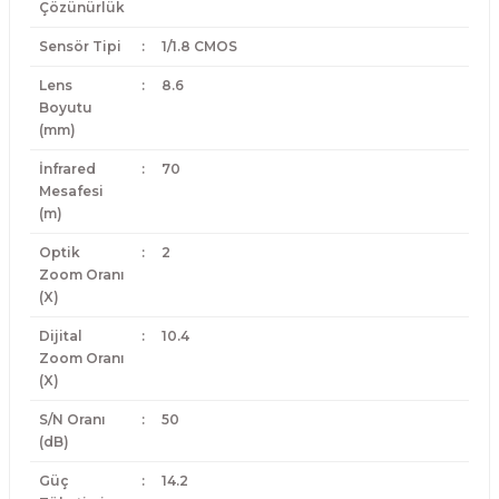
Çözünürlük
Sensör Tipi
:
1/1.8 CMOS
Lens
:
8.6
Boyutu
(mm)
İnfrared
:
70
Mesafesi
(m)
Optik
:
2
Zoom Oranı
(X)
Dijital
:
10.4
Zoom Oranı
(X)
S/N Oranı
:
50
(dB)
Güç
:
14.2