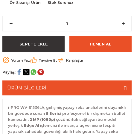
Ön Siparişli Ürün
Stok Sorunuz
 Paketleri
SEPETE EKLE
HEMEN AL
Yorum Yaz
Tavsiye Et
Karşılaştır
Paylaş:
ÜRÜN BİLGİLERİ
i-PRO WV-S1536LA, gelişmiş yapay zeka analizlerini dayanıklı
bir gövdede sunan
S Serisi
profesyonel bir dış mekan bullet
kameradır.
2 MP (1080p)
çözünürlük sağlayan bu model,
yerleşik
Edge AI
işlemcisi ile insan, araç ve nesne tespiti
yaparak sahadaki güvenliği akıllı hale getirir. Yapay zeka