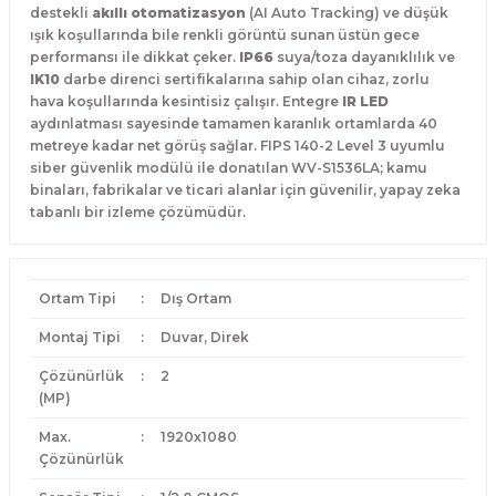
destekli
akıllı otomatizasyon
(AI Auto Tracking) ve düşük
ışık koşullarında bile renkli görüntü sunan üstün gece
performansı ile dikkat çeker.
IP66
suya/toza dayanıklılık ve
IK10
darbe direnci sertifikalarına sahip olan cihaz, zorlu
hava koşullarında kesintisiz çalışır. Entegre
IR LED
aydınlatması sayesinde tamamen karanlık ortamlarda 40
metreye kadar net görüş sağlar. FIPS 140-2 Level 3 uyumlu
siber güvenlik modülü ile donatılan WV-S1536LA; kamu
binaları, fabrikalar ve ticari alanlar için güvenilir, yapay zeka
tabanlı bir izleme çözümüdür.
Ortam Tipi
:
Dış Ortam
Montaj Tipi
:
Duvar, Direk
Çözünürlük
:
2
(MP)
Max.
:
1920x1080
Çözünürlük