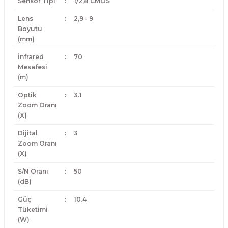
Sensör Tipi
:
1/2,8 CMOS
Lens
:
2,9 - 9
Boyutu
(mm)
İnfrared
:
70
Mesafesi
(m)
Optik
:
3.1
Zoom Oranı
(X)
Dijital
:
3
Zoom Oranı
(X)
S/N Oranı
:
50
(dB)
Güç
:
10.4
Tüketimi
(W)