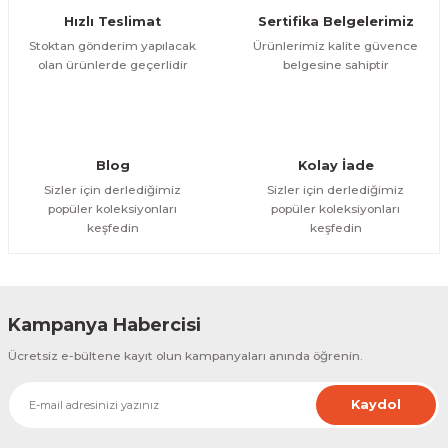
Hızlı Teslimat
Sertifika Belgelerimiz
Bu ürüne benzer farklı alternatifler olmalı.
Stoktan gönderim yapılacak
Ürünlerimiz kalite güvence
olan ürünlerde geçerlidir
belgesine sahiptir
Gönder
Blog
Kolay İade
Sizler için derlediğimiz
Sizler için derlediğimiz
popüler koleksiyonları
popüler koleksiyonları
keşfedin
keşfedin
Kampanya Habercisi
Ücretsiz e-bültene kayıt olun kampanyaları anında öğrenin.
Kaydol