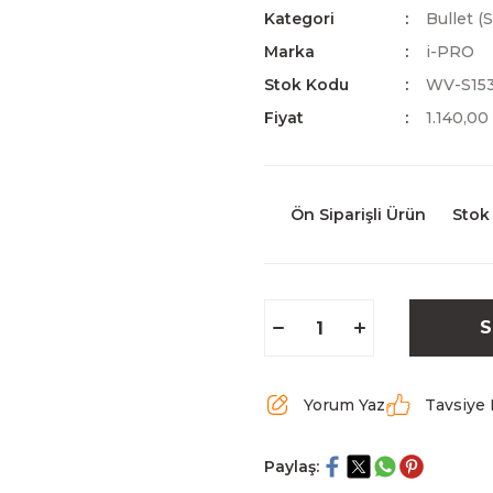
Kategori
Bullet (
Marka
i-PRO
Stok Kodu
WV-S15
Fiyat
1.140,0
Ön Siparişli Ürün
Stok
S
Yorum Yaz
Tavsiye 
Paylaş: