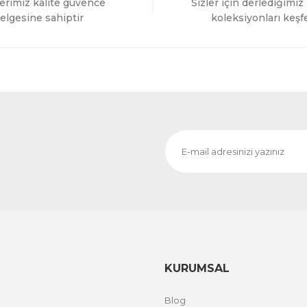
erimiz kalite güvence
Sizler için derlediğimiz
Gönder
elgesine sahiptir
koleksiyonları keşf
KURUMSAL
Blog