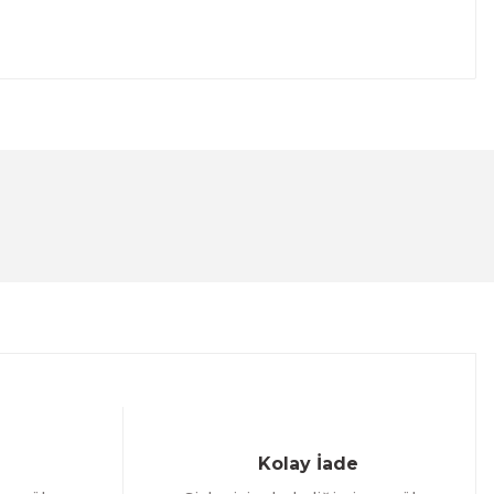
lanarak tarafımıza iletebilirsiniz.
Kolay İade