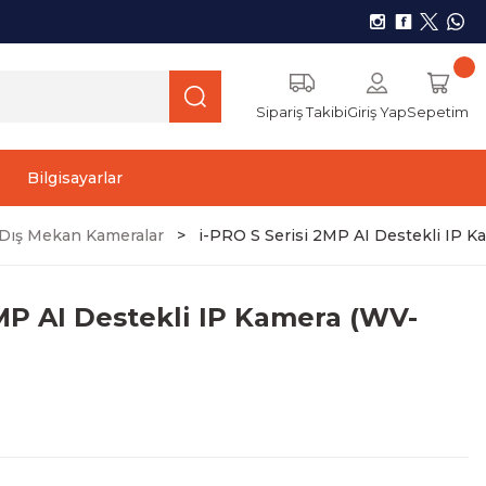
Sipariş Takibi
Giriş Yap
Sepetim
Bilgisayarlar
r) Dış Mekan Kameralar
i-PRO S Serisi 2MP AI Destekli IP 
2MP AI Destekli IP Kamera (WV-