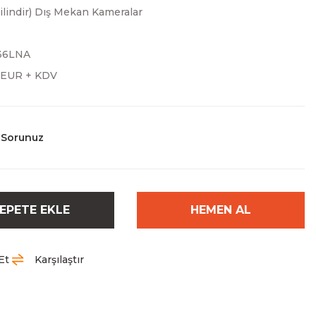
Silindir) Dış Mekan Kameralar
36LNA
0 EUR + KDV
 Sorunuz
EPETE EKLE
HEMEN AL
Et
Karşılaştır