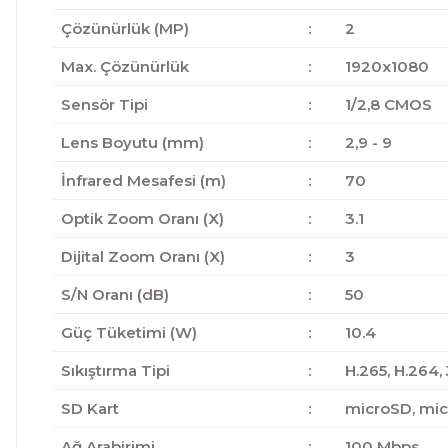
Çözünürlük (MP)
:
2
Max. Çözünürlük
:
1920x1080
Sensör Tipi
:
1/2,8 CMOS
Lens Boyutu (mm)
:
2,9 - 9
İnfrared Mesafesi (m)
:
70
Optik Zoom Oranı (X)
:
3.1
Dijital Zoom Oranı (X)
:
3
S/N Oranı (dB)
:
50
Güç Tüketimi (W)
:
10.4
Sıkıştırma Tipi
:
H.265, H.264,
SD Kart
:
microSD, mi
Ağ Arabirimi
:
100 Mbps