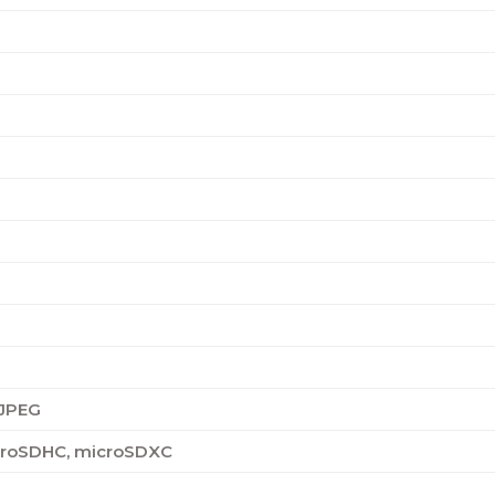
 JPEG
croSDHC, microSDXC