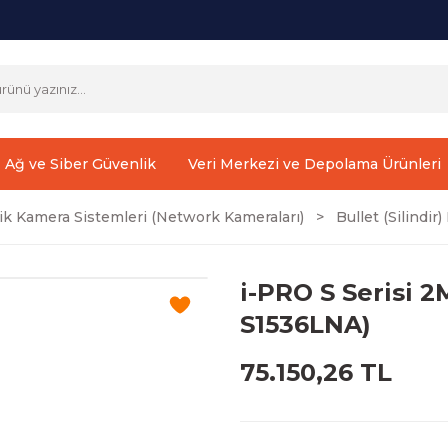
Ağ ve Siber Güvenlik
Veri Merkezi ve Depolama Ürünleri
ik Kamera Sistemleri (Network Kameraları)
Bullet (Silindi
i-PRO S Serisi 
S1536LNA)
75.150,26 TL