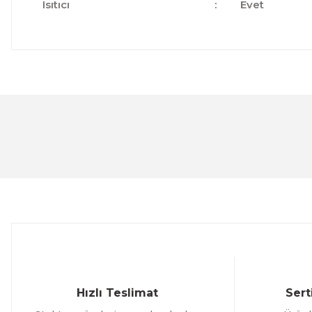
Isıtıcı
:
Evet
Bu ürünün fiyat bilgisi, resim, ürün açıklamalarında ve 
Görüş ve önerileriniz için teşekkür ederiz.
Ürün resmi kalitesiz, bozuk veya görüntülenemiyor.
Ürün açıklamasında eksik bilgiler bulunuyor.
Ürün bilgilerinde hatalar bulunuyor.
Ürün fiyatı diğer sitelerden daha pahalı.
Bu ürüne benzer farklı alternatifler olmalı.
Hızlı Teslimat
Sert