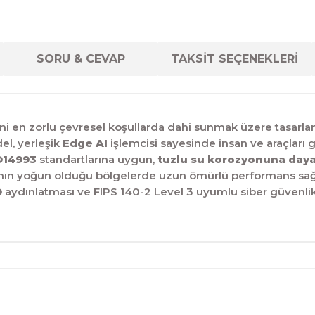
SORU & CEVAP
TAKSİT SEÇENEKLERİ
ni en zorlu çevresel koşullarda dahi sunmak üzere tasarla
l, yerleşik
Edge AI
işlemcisi sayesinde insan ve araçları g
O14993
standartlarına uygun,
tuzlu su korozyonuna daya
sının yoğun olduğu bölgelerde uzun ömürlü performans sağl
D
aydınlatması ve FIPS 140-2 Level 3 uyumlu siber güvenlik