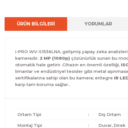
ÜRÜN BİLGİLERİ
YORUMLAR
i-PRO WV-S1536LNA, gelişmiş yapay zeka analizleri
kameradır.
2 MP (1080p)
çözünürlük sunan bu mode
otomatik hale getirir. Cihazın en önemli özelliği,
IS
limanlar ve endüstriyel tesisler gibi metal aşınma
sertifikalarına sahip olan bu kamera; entegre
IR LE
karşı tam koruma sağlar..
Ortam Tipi
:
Dış Ortam
Montaj Tipi
:
Duvar, Direk