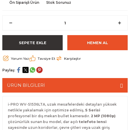
Ön Siparişli Ürün
Stok Sorunuz
 Paketleri
SEPETE EKLE
HEMEN AL
Yorum Yaz
Tavsiye Et
Karşılaştır
Paylaş:
ÜRÜN BİLGİLERİ
i-PRO WV-S1536LTA, uzak mesafelerdeki detayları yüksek
netlikle yakalamak için optimize edilmiş,
S Serisi
profesyonel bir dış mekan bullet kameradır.
2 MP (1080p)
çözünürlük sunan bu model, dar açılı
telefoto lensi
sayesinde uzun koridorlar, çevre çitleri veya uzak giriş