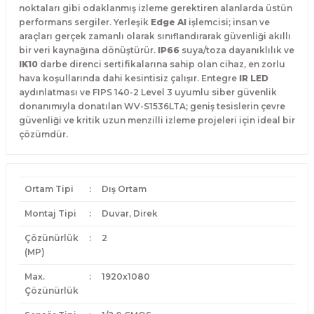
noktaları gibi odaklanmış izleme gerektiren alanlarda üstün
performans sergiler. Yerleşik
Edge AI
işlemcisi; insan ve
araçları gerçek zamanlı olarak sınıflandırarak güvenliği akıllı
bir veri kaynağına dönüştürür.
IP66
suya/toza dayanıklılık ve
IK10
darbe direnci sertifikalarına sahip olan cihaz, en zorlu
hava koşullarında dahi kesintisiz çalışır. Entegre
IR LED
aydınlatması ve FIPS 140-2 Level 3 uyumlu siber güvenlik
donanımıyla donatılan WV-S1536LTA; geniş tesislerin çevre
güvenliği ve kritik uzun menzilli izleme projeleri için ideal bir
çözümdür.
Ortam Tipi
:
Dış Ortam
Montaj Tipi
:
Duvar, Direk
Çözünürlük
:
2
(MP)
Max.
:
1920x1080
Çözünürlük