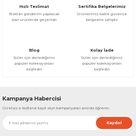
Hızlı Teslimat
Sertifika Belgelerimiz
Bu ürüne benzer farklı alternatifler olmalı.
Stoktan gönderim yapılacak
Ürünlerimiz kalite güvence
olan ürünlerde geçerlidir
belgesine sahiptir
Gönder
Blog
Kolay İade
Sizler için derlediğimiz
Sizler için derlediğimiz
popüler koleksiyonları
popüler koleksiyonları
keşfedin
keşfedin
Kampanya Habercisi
Ücretsiz e-bültene kayıt olun kampanyaları anında öğrenin.
Kaydol