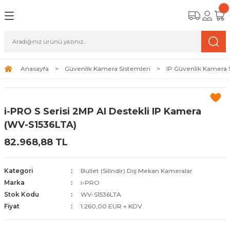
Geri Dön
Geri Dön
Geri Dön
amera Sistemleri
r Güvenlik
zi ve Depolama Ürünleri
mera Sistemleri (Network Kameraları)
lik Duvarı) Cihazları
eri
Anasayfa
Güvenlik Kamera Sistemleri
IP Güvenlik Kamera 
ihazları (NVR ve DVR)
 (Ağ Anahtarı) Modelleri
ama Sistemleri
i-PRO S Serisi 2MP AI Destekli IP Kamera
Harddiskleri ve Depolama Çözümleri
sal Ağ Yönlendiricileri
 ve SSD
(WV-S1536LTA)
82.968,88 TL
ksesuarları ve Bağlantı Kabloları
-Fi) ve Access Point Ürünleri
elaket Kurtarma
 ve Kamera Lisansları
ve Antivirüs Yazılımları
temleri
Kategori
Bullet (Silindir) Dış Mekan Kameralar
Marka
i-PRO
 Veri Merkezi Altyapısı
Stok Kodu
WV-S1536LTA
Fiyat
1.260,00 EUR + KDV
tam İzleme