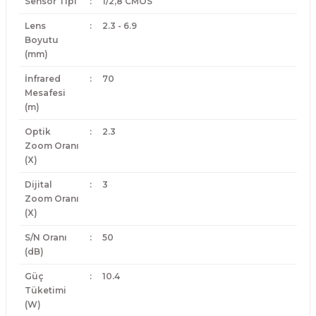
Sensör Tipi
:
1/2,8 CMOS
Lens
:
2.3 - 6.9
Boyutu
(mm)
İnfrared
:
70
Mesafesi
(m)
Optik
:
2.3
Zoom Oranı
(X)
Dijital
:
3
Zoom Oranı
(X)
S/N Oranı
:
50
(dB)
Güç
:
10.4
Tüketimi
(W)