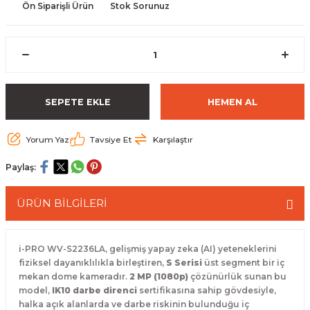
Ön Siparişli Ürün
Stok Sorunuz
 Paketleri
SEPETE EKLE
HEMEN AL
Yorum Yaz
Tavsiye Et
Karşılaştır
Paylaş:
ÜRÜN BİLGİLERİ
i-PRO WV-S2236LA, gelişmiş yapay zeka (AI) yeteneklerini
fiziksel dayanıklılıkla birleştiren,
S Serisi
üst segment bir iç
mekan dome kameradır.
2 MP (1080p)
çözünürlük sunan bu
model,
IK10 darbe direnci
sertifikasına sahip gövdesiyle,
halka açık alanlarda ve darbe riskinin bulunduğu iç