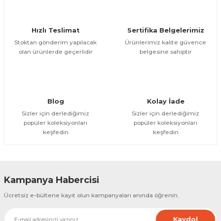
Ürün bilgilerinde hatalar bulunuyor.
Ürün fiyatı diğer sitelerden daha pahalı.
Hızlı Teslimat
Sertifika Belgelerimiz
Bu ürüne benzer farklı alternatifler olmalı.
Stoktan gönderim yapılacak
Ürünlerimiz kalite güvence
olan ürünlerde geçerlidir
belgesine sahiptir
Gönder
Blog
Kolay İade
Sizler için derlediğimiz
Sizler için derlediğimiz
popüler koleksiyonları
popüler koleksiyonları
keşfedin
keşfedin
Kampanya Habercisi
Ücretsiz e-bültene kayıt olun kampanyaları anında öğrenin.
Kaydol