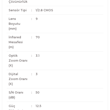
Çözünürlük
Sensör Tipi
:
1/2.8 CMOS
Lens
:
9
Boyutu
(mm)
İnfrared
:
70
Mesafesi
(m)
Optik
:
3.1
Zoom Oranı
(X)
Dijital
:
3
Zoom Oranı
(X)
S/N Oranı
:
50
(dB)
Güç
:
12.5