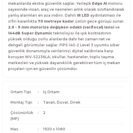
mekanlarda ekstra güvenlik sağlar. Yerleşik
Edge AI
motoru
sayesinde insan, araç ve nesneleri anlık olarak sınıflandırarak
yanlış alarmları en aza indirir. Dahili
IR LED
aydınlatması ile
zifiri karanlıkta
70 metreye kadar
üstün gece görüşü sunar.
2.9 - 9 mm motorize değişken odaklı (varifocal) lensi
ve
144dB Super Dynamic
teknolojisi ile ışık kontrastının
yüksek olduğu zorlu alanlarda dahi her zaman net ve
dengeli görüntüler sağlar. FIPS 140-2 Level 3 uyumlu siber
güvenlik donanımıyla verilerinizi dijital saldırılara karşı
koruyan WV-S2236LA; okullar, hastaneler, toplu taşıma
merkezleri ve yüksek dayanıklılık gerektiren tüm iç mekan
projeleri için en güvenilir çözümdür.
Ortam Tipi
:
İç Ortam
Montaj Tipi
:
Tavan, Duvar, Direk
Çözünürlük
:
2
(MP)
Max.
:
1920 x 1080