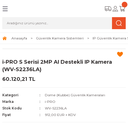
Geri Dön
Geri Dön
Geri Dön
amera Sistemleri
r Güvenlik
zi ve Depolama Ürünleri
mera Sistemleri (Network Kameraları)
lik Duvarı) Cihazları
eri
Anasayfa
Güvenlik Kamera Sistemleri
IP Güvenlik Kamera 
ihazları (NVR ve DVR)
 (Ağ Anahtarı) Modelleri
ama Sistemleri
i-PRO S Serisi 2MP AI Destekli IP Kamera
Harddiskleri ve Depolama Çözümleri
sal Ağ Yönlendiricileri
 ve SSD
(WV-S2236LA)
60.120,21 TL
ksesuarları ve Bağlantı Kabloları
-Fi) ve Access Point Ürünleri
elaket Kurtarma
 ve Kamera Lisansları
ve Antivirüs Yazılımları
temleri
Kategori
Dome (Kubbe) Güvenlik Kameraları
Marka
i-PRO
 Veri Merkezi Altyapısı
Stok Kodu
WV-S2236LA
Fiyat
912,00 EUR + KDV
tam İzleme