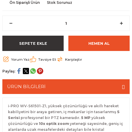
Ön Siparişli Ürün
Stok Sorunuz
 Paketleri
SEPETE EKLE
HEMEN AL
Yorum Yaz
Tavsiye Et
Karşılaştır
Paylaş:
ÜRÜN BİLGİLERİ
i-PRO WV-S61501-Z1, yüksek çözünürlüğü ve akıllı hareket
kabiliyetini bir araya getiren, iç mekanlar için tasarlanmış
S
Serisi
profesyonel bir PTZ kameradır.
5 MP
yüksek
çözünürlüğü ve
10x optik zoom
yeteneği sayesinde, geniş iç
alanlarda uzak mesafelerdeki detayları bile kristal