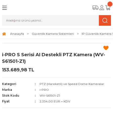
Geri Dön
Geri Dön
Geri Dön
amera Sistemleri
r Güvenlik
zi ve Depolama Ürünleri
mera Sistemleri (Network Kameraları)
lik Duvarı) Cihazları
eri
Anasayfa
Güvenlik Kamera Sistemleri
IP Güvenlik Kamera 
ihazları (NVR ve DVR)
 (Ağ Anahtarı) Modelleri
ama Sistemleri
i-PRO S Serisi AI Destekli PTZ Kamera (WV-
Harddiskleri ve Depolama Çözümleri
sal Ağ Yönlendiricileri
 ve SSD
S61501-Z1)
153.689,98 TL
ksesuarları ve Bağlantı Kabloları
-Fi) ve Access Point Ürünleri
elaket Kurtarma
 ve Kamera Lisansları
ve Antivirüs Yazılımları
temleri
Kategori
PTZ (Hareketli) ve Speed Dome Kameralar
Marka
i-PRO
 Veri Merkezi Altyapısı
Stok Kodu
WV-S61501-Z1
Fiyat
2.334,00 EUR + KDV
tam İzleme