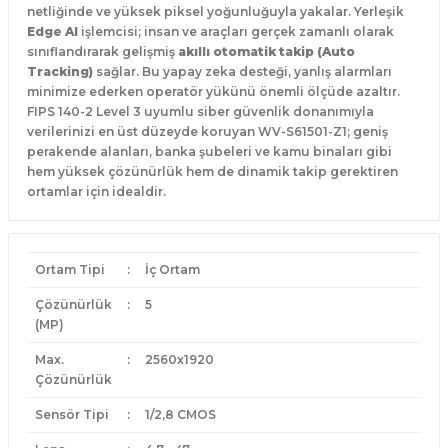
netliğinde ve yüksek piksel yoğunluğuyla yakalar. Yerleşik
Edge AI
işlemcisi; insan ve araçları gerçek zamanlı olarak
sınıflandırarak gelişmiş
akıllı otomatik takip (Auto
Tracking)
sağlar. Bu yapay zeka desteği, yanlış alarmları
minimize ederken operatör yükünü önemli ölçüde azaltır.
FIPS 140-2 Level 3 uyumlu siber güvenlik donanımıyla
verilerinizi en üst düzeyde koruyan WV-S61501-Z1; geniş
perakende alanları, banka şubeleri ve kamu binaları gibi
hem yüksek çözünürlük hem de dinamik takip gerektiren
ortamlar için idealdir.
Ortam Tipi
:
İç Ortam
Çözünürlük
:
5
(MP)
Max.
:
2560x1920
Çözünürlük
Sensör Tipi
:
1/2,8 CMOS