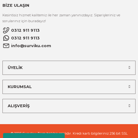
BİZE ULAŞIN
Kesintisiz hizmet kalitemiz ile her zaman yanınızdayız. Siparişleriniz ve
sorularınız için buradayız!
0312 911 9113
0312 911 9113
info@surviku.com
ÜYELİK
KURUMSAL
ALIŞVERİŞ
© 2025 Surviku. Tüm hakları saklıdır. Kredi kartı bilgileriniz 256 bit SSL