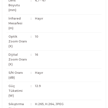
Lens
:
4,7 - 47
Boyutu
(mm)
İnfrared
:
Hayır
Mesafesi
(m)
Optik
:
10
Zoom Oranı
(X)
Dijital
:
16
Zoom Oranı
(X)
S/N Oranı
:
Hayır
(dB)
Güç
:
12.9
Tüketimi
(W)
Sıkıştırma
:
H.265, H.264, JPEG