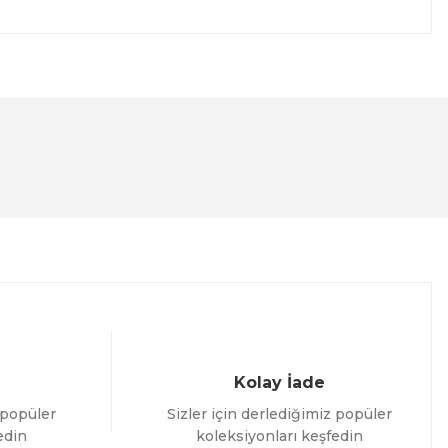
lanarak tarafımıza iletebilirsiniz.
Kolay İade
 popüler
Sizler için derlediğimiz popüler
edin
koleksiyonları keşfedin