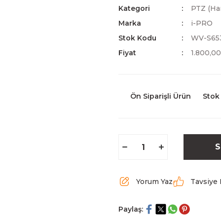
Kategori
PTZ (Ha
Marka
i-PRO
Stok Kodu
WV-S65
Fiyat
1.800,0
Ön Siparişli Ürün
Stok
S
Yorum Yaz
Tavsiye 
Paylaş: