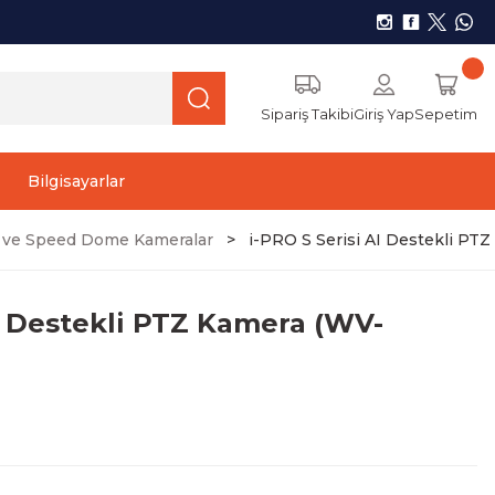
Sipariş Takibi
Giriş Yap
Sepetim
Bilgisayarlar
) ve Speed Dome Kameralar
i-PRO S Serisi AI Destekli PT
AI Destekli PTZ Kamera (WV-