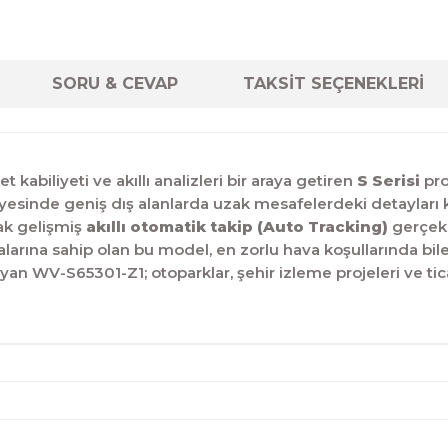
SORU & CEVAP
TAKSİT SEÇENEKLERİ
biliyeti ve akıllı analizleri bir araya getiren
S Serisi
pro
esinde geniş dış alanlarda uzak mesafelerdeki detayları kr
rak gelişmiş
akıllı otomatik takip (Auto Tracking)
gerçekle
alarına sahip olan bu model, en zorlu hava koşullarında bi
n WV-S65301-Z1; otoparklar, şehir izleme projeleri ve ticari 