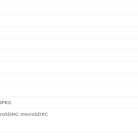
 JPEG
croSDHC, microSDXC