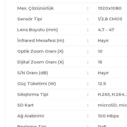
Max. Çözünürlük
:
1920x1080
Sensör Tipi
:
1/2,8 CMOS
Lens Boyutu (mm)
:
4,7 - 47
İnfrared Mesafesi (m)
:
Hayır
Optik Zoom Oranı (X)
:
10
Dijital Zoom Oranı (X)
:
16
S/N Oranı (dB)
:
Hayır
Güç Tüketimi (W)
:
12.9
Sıkıştırma Tipi
:
H.265, H.264,
SD Kart
:
microSD, mi
Ağ Arabirimi
:
100 Mbps
Besleme Tipi
:
PoE