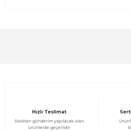
Bu ürünün fiyat bilgisi, resim, ürün açıklamalarında ve 
Görüş ve önerileriniz için teşekkür ederiz.
Ürün resmi kalitesiz, bozuk veya görüntülenemiyor.
Ürün açıklamasında eksik bilgiler bulunuyor.
Ürün bilgilerinde hatalar bulunuyor.
Ürün fiyatı diğer sitelerden daha pahalı.
Bu ürüne benzer farklı alternatifler olmalı.
Hızlı Teslimat
Sert
Stoktan gönderim yapılacak olan
Ürünl
ürünlerde geçerlidir
b