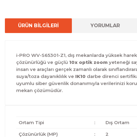
ÜRÜN BİLGİLERİ
YORUMLAR
i-PRO WV-S65301-Z1, dış mekanlarda yüksek hareket ka
çözünürlüğü ve güçlü
10x optik zoom
yeteneği say
insan ve araçları gerçek zamanlı olarak sınıflandıra
suya/toza dayanıklılık ve
IK10
darbe direnci sertifik
uyumlu siber güvenlik donanımıyla verilerinizi koruya
mekan çözümüdür.
Ortam Tipi
:
Dış Ortam
Çözünürlük (MP)
:
2