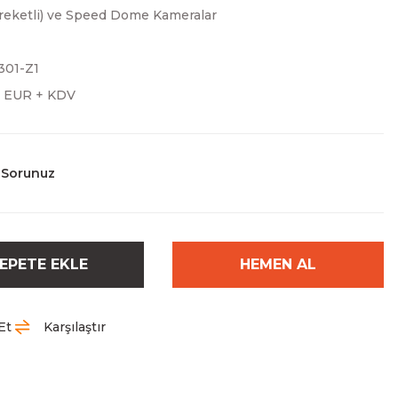
reketli) ve Speed Dome Kameralar
301-Z1
0 EUR + KDV
 Sorunuz
EPETE EKLE
HEMEN AL
Et
Karşılaştır