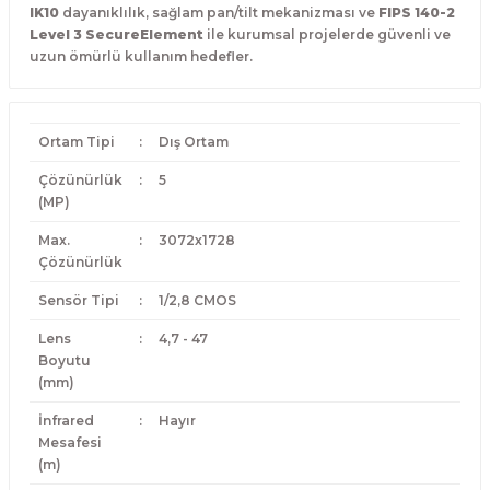
IK10
dayanıklılık, sağlam pan/tilt mekanizması ve
FIPS 140-2
Level 3 SecureElement
ile kurumsal projelerde güvenli ve
uzun ömürlü kullanım hedefler.
Ortam Tipi
:
Dış Ortam
Çözünürlük
:
5
(MP)
Max.
:
3072x1728
Çözünürlük
Sensör Tipi
:
1/2,8 CMOS
Lens
:
4,7 - 47
Boyutu
(mm)
İnfrared
:
Hayır
Mesafesi
(m)