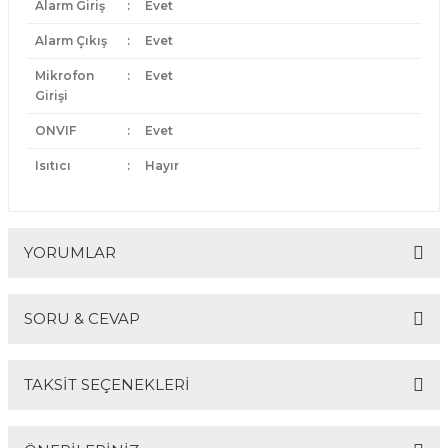
Alarm Giriş
:
Evet
Alarm Çıkış
:
Evet
Mikrofon
:
Evet
Girişi
ONVIF
:
Evet
Isıtıcı
:
Hayır
YORUMLAR
SORU & CEVAP
Bu ürüne ilk yorumu siz yapın!
TAKSİT SEÇENEKLERİ
Yorum Yaz
Ürün hakkında henüz soru sorulmamış.