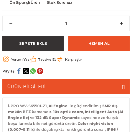
Ön Siparişli Ürün
Stok Sorunuz
 Paketleri
SEPETE EKLE
HEMEN AL
Yorum Yaz
Tavsiye Et
Karşılaştır
Paylaş:
ÜRÜN BİLGİLERİ
i-PRO WV-S65501-Z1,
AI Engine
ile güçlendirilmiş
5MP dış
mekân PTZ
kameradır.
10x optik zoom
,
Intelligent Auto (AI
Engine ile)
ve
132 dB Super Dynamic
sayesinde zorlu ışık
koşullarında bile net görüntü üretir.
Color night vision
(0.007–0.11 lx)
ile düşük ışıkta renkli görüntü sunar;
IP66 /