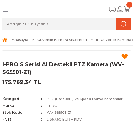
Geri Dön
Geri Dön
Geri Dön
amera Sistemleri
r Güvenlik
zi ve Depolama Ürünleri
mera Sistemleri (Network Kameraları)
lik Duvarı) Cihazları
eri
Anasayfa
Güvenlik Kamera Sistemleri
IP Güvenlik Kamera 
ihazları (NVR ve DVR)
 (Ağ Anahtarı) Modelleri
ama Sistemleri
i-PRO S Serisi AI Destekli PTZ Kamera (WV-
Harddiskleri ve Depolama Çözümleri
sal Ağ Yönlendiricileri
 ve SSD
S65501-Z1)
175.769,34 TL
ksesuarları ve Bağlantı Kabloları
-Fi) ve Access Point Ürünleri
elaket Kurtarma
 ve Kamera Lisansları
ve Antivirüs Yazılımları
temleri
Kategori
PTZ (Hareketli) ve Speed Dome Kameralar
Marka
i-PRO
 Veri Merkezi Altyapısı
Stok Kodu
WV-S65501-Z1
Fiyat
2.667,60 EUR + KDV
tam İzleme