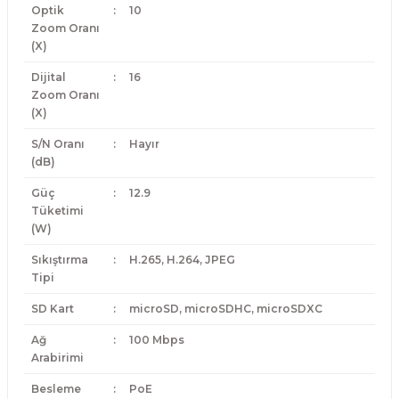
Optik
:
10
Zoom Oranı
(X)
Dijital
:
16
Zoom Oranı
(X)
S/N Oranı
:
Hayır
(dB)
Güç
:
12.9
Tüketimi
(W)
Sıkıştırma
:
H.265, H.264, JPEG
Tipi
SD Kart
:
microSD, microSDHC, microSDXC
Ağ
:
100 Mbps
Arabirimi
Besleme
:
PoE