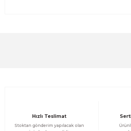
Bu ürünün fiyat bilgisi, resim, ürün açıklamalarında ve 
Görüş ve önerileriniz için teşekkür ederiz.
Ürün resmi kalitesiz, bozuk veya görüntülenemiyor.
Ürün açıklamasında eksik bilgiler bulunuyor.
Ürün bilgilerinde hatalar bulunuyor.
Ürün fiyatı diğer sitelerden daha pahalı.
Bu ürüne benzer farklı alternatifler olmalı.
Hızlı Teslimat
Sert
Stoktan gönderim yapılacak olan
Ürünl