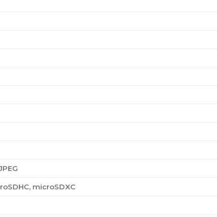
 JPEG
croSDHC, microSDXC