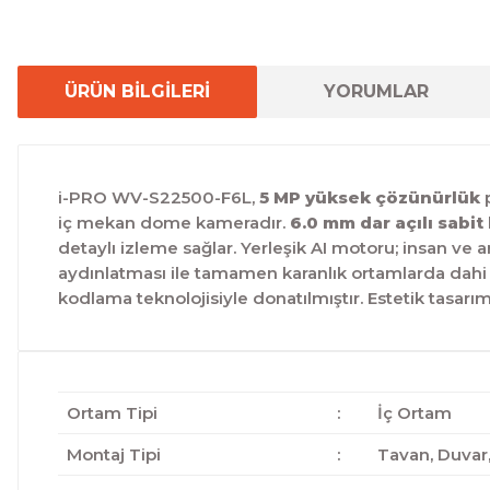
ÜRÜN BİLGİLERİ
YORUMLAR
i-PRO WV-S22500-F6L,
5 MP yüksek çözünürlük
p
iç mekan dome kameradır.
6.0 mm dar açılı sabit 
detaylı izleme sağlar. Yerleşik AI motoru; insan ve ar
aydınlatması ile tamamen karanlık ortamlarda dahi 
kodlama teknolojisiyle donatılmıştır. Estetik tasarı
Ortam Tipi
:
İç Ortam
Montaj Tipi
:
Tavan, Duvar,