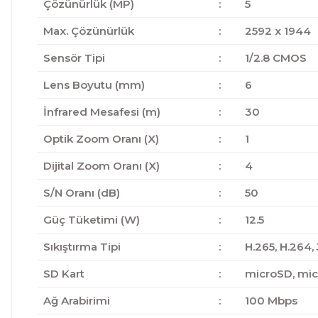
Çözünürlük (MP)
:
5
Max. Çözünürlük
:
2592 x 1944
Sensör Tipi
:
1/2.8 CMOS
Lens Boyutu (mm)
:
6
İnfrared Mesafesi (m)
:
30
Optik Zoom Oranı (X)
:
1
Dijital Zoom Oranı (X)
:
4
S/N Oranı (dB)
:
50
Güç Tüketimi (W)
:
12.5
Sıkıştırma Tipi
:
H.265, H.264,
SD Kart
:
microSD, mi
Ağ Arabirimi
:
100 Mbps