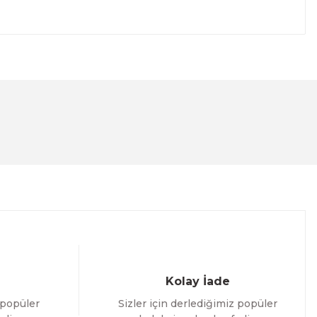
lanarak tarafımıza iletebilirsiniz.
Kolay İade
 popüler
Sizler için derlediğimiz popüler