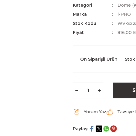
Kategori
Dome (K
Marka
i-PRO
Stok Kodu
WV-S22
Fiyat
816,00 
Ön Siparişli Ürün
Stok
S
Yorum Yaz
Tavsiye 
Paylaş: