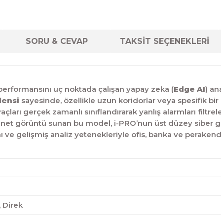
SORU & CEVAP
TAKSİT SEÇENEKLERİ
erformansını uç noktada çalışan yapay zeka (
Edge AI
) an
lensi
sayesinde, özellikle uzun koridorlar veya spesifik b
açları gerçek zamanlı sınıflandırarak yanlış alarmları filtrele
net görüntü sunan bu model, i-PRO’nun üst düzey siber gü
mı ve gelişmiş analiz yetenekleriyle ofis, banka ve perakend
 Direk