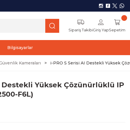
Sipariş Takibi
Giriş Yap
Sepetim
Bilgisayarlar
üvenlik Kameraları
i-PRO S Serisi AI Destekli Yüksek Ç
I Destekli Yüksek Çözünürlüklü IP
500-F6L)