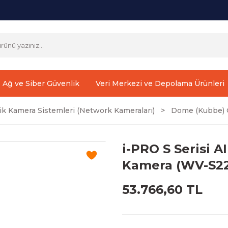
Ağ ve Siber Güvenlik
Veri Merkezi ve Depolama Ürünleri
ik Kamera Sistemleri (Network Kameraları)
Dome (Kubbe) G
i-PRO S Serisi A
Kamera (WV-S22
53.766,60 TL