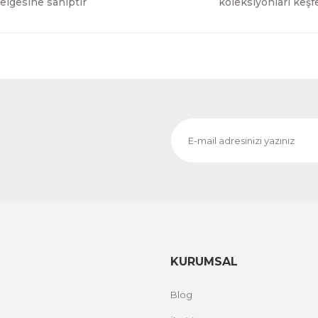
elgesine sahiptir
koleksiyonları keşf
KURUMSAL
Blog