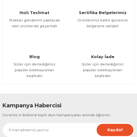
Ürün fiyatı diğer sitelerden daha pahalı.
Hızlı Teslimat
Sertifika Belgelerimiz
Bu ürüne benzer farklı alternatifler olmalı.
Stoktan gönderim yapılacak
Ürünlerimiz kalite güvence
olan ürünlerde geçerlidir
belgesine sahiptir
Gönder
Blog
Kolay İade
Sizler için derlediğimiz
Sizler için derlediğimiz
popüler koleksiyonları
popüler koleksiyonları
keşfedin
keşfedin
Kampanya Habercisi
Ücretsiz e-bültene kayıt olun kampanyaları anında öğrenin.
Kaydol