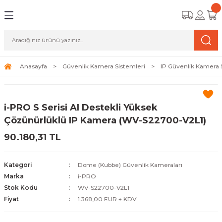
Geri Dön
Geri Dön
Geri Dön
amera Sistemleri
r Güvenlik
zi ve Depolama Ürünleri
mera Sistemleri (Network Kameraları)
lik Duvarı) Cihazları
eri
Anasayfa
Güvenlik Kamera Sistemleri
IP Güvenlik Kamera 
ihazları (NVR ve DVR)
 (Ağ Anahtarı) Modelleri
ama Sistemleri
i-PRO S Serisi AI Destekli Yüksek
Harddiskleri ve Depolama Çözümleri
sal Ağ Yönlendiricileri
 ve SSD
Çözünürlüklü IP Kamera (WV-S22700-V2L1)
90.180,31 TL
ksesuarları ve Bağlantı Kabloları
-Fi) ve Access Point Ürünleri
elaket Kurtarma
 ve Kamera Lisansları
ve Antivirüs Yazılımları
temleri
Kategori
Dome (Kubbe) Güvenlik Kameraları
Marka
i-PRO
 Veri Merkezi Altyapısı
Stok Kodu
WV-S22700-V2L1
Fiyat
1.368,00 EUR + KDV
tam İzleme