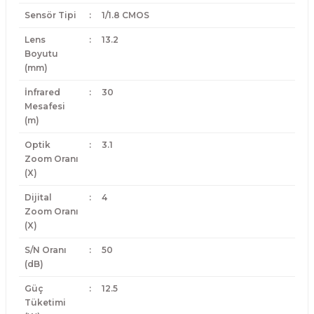
Sensör Tipi
:
1/1.8 CMOS
Lens
:
13.2
Boyutu
(mm)
İnfrared
:
30
Mesafesi
(m)
Optik
:
3.1
Zoom Oranı
(X)
Dijital
:
4
Zoom Oranı
(X)
S/N Oranı
:
50
(dB)
Güç
:
12.5
Tüketimi