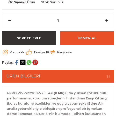
Ön Siparişli Ürün
Stok Sorunuz
 Paketleri
SEPETE EKLE
HEMEN AL
Yorum Yaz
Tavsiye Et
Karşılaştır
Paylaş:
ÜRÜN BİLGİLERİ
i-PRO WV-S22700-V2L1,
4K (8 MP)
ultra yüksek çözünürlük
performansını, kurulum süreçlerini hızlandıran
Easy Kitting
(kolay kurulum) özellikleri ve güçlü yapay zeka (
Edge AI
)
analiz yetenekleriyle birleştiren profesyonel bir iç mekan
dome kameradır. S Serisi'nin bu modeli, cihazı kutusundan