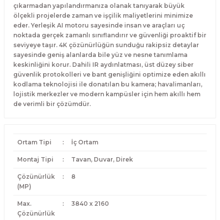
çıkarmadan yapılandırmanıza olanak tanıyarak büyük
ölçekli projelerde zaman ve işçilik maliyetlerini minimize
eder. Yerleşik AI motoru sayesinde insan ve araçları uç
noktada gerçek zamanlı sınıflandırır ve güvenliği proaktif bir
seviyeye taşır. 4K çözünürlüğün sunduğu rakipsiz detaylar
sayesinde geniş alanlarda bile yüz ve nesne tanımlama
keskinliğini korur. Dahili IR aydınlatması, üst düzey siber
güvenlik protokolleri ve bant genişliğini optimize eden akıllı
kodlama teknolojisi ile donatılan bu kamera; havalimanları,
lojistik merkezler ve modern kampüsler için hem akıllı hem
de verimli bir çözümdür.
Ortam Tipi
:
İç Ortam
Montaj Tipi
:
Tavan, Duvar, Direk
Çözünürlük
:
8
(MP)
Max.
:
3840 x 2160
Çözünürlük