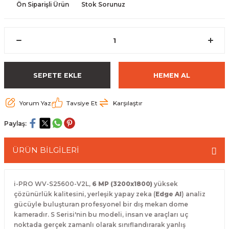
Ön Siparişli Ürün
Stok Sorunuz
 Paketleri
SEPETE EKLE
HEMEN AL
Yorum Yaz
Tavsiye Et
Karşılaştır
Paylaş:
ÜRÜN BİLGİLERİ
i-PRO WV-S25600-V2L,
6 MP (3200x1800)
yüksek
çözünürlük kalitesini, yerleşik yapay zeka (
Edge AI
) analiz
gücüyle buluşturan profesyonel bir dış mekan dome
kameradır. S Serisi'nin bu modeli, insan ve araçları uç
noktada gerçek zamanlı olarak sınıflandırarak yanlış