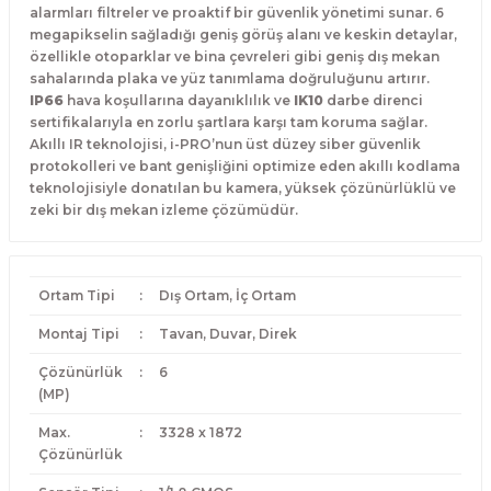
alarmları filtreler ve proaktif bir güvenlik yönetimi sunar. 6
megapikselin sağladığı geniş görüş alanı ve keskin detaylar,
özellikle otoparklar ve bina çevreleri gibi geniş dış mekan
sahalarında plaka ve yüz tanımlama doğruluğunu artırır.
IP66
hava koşullarına dayanıklılık ve
IK10
darbe direnci
sertifikalarıyla en zorlu şartlara karşı tam koruma sağlar.
Akıllı IR teknolojisi, i-PRO’nun üst düzey siber güvenlik
protokolleri ve bant genişliğini optimize eden akıllı kodlama
teknolojisiyle donatılan bu kamera, yüksek çözünürlüklü ve
zeki bir dış mekan izleme çözümüdür.
Ortam Tipi
:
Dış Ortam, İç Ortam
Montaj Tipi
:
Tavan, Duvar, Direk
Çözünürlük
:
6
(MP)
Max.
:
3328 x 1872
Çözünürlük