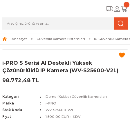
Geri Dön
Geri Dön
Geri Dön
amera Sistemleri
r Güvenlik
zi ve Depolama Ürünleri
mera Sistemleri (Network Kameraları)
lik Duvarı) Cihazları
eri
Anasayfa
Güvenlik Kamera Sistemleri
IP Güvenlik Kamera 
ihazları (NVR ve DVR)
 (Ağ Anahtarı) Modelleri
ama Sistemleri
i-PRO S Serisi AI Destekli Yüksek
Harddiskleri ve Depolama Çözümleri
sal Ağ Yönlendiricileri
 ve SSD
Çözünürlüklü IP Kamera (WV-S25600-V2L)
98.772,48 TL
ksesuarları ve Bağlantı Kabloları
-Fi) ve Access Point Ürünleri
elaket Kurtarma
 ve Kamera Lisansları
ve Antivirüs Yazılımları
temleri
Kategori
Dome (Kubbe) Güvenlik Kameraları
Marka
i-PRO
 Veri Merkezi Altyapısı
Stok Kodu
WV-S25600-V2L
Fiyat
1.500,00 EUR + KDV
tam İzleme