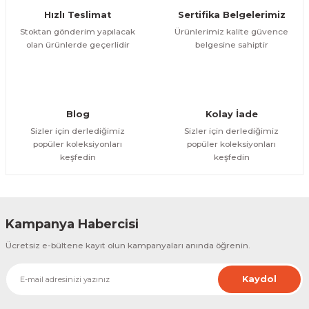
Hızlı Teslimat
Sertifika Belgelerimiz
Bu ürüne benzer farklı alternatifler olmalı.
Stoktan gönderim yapılacak
Ürünlerimiz kalite güvence
olan ürünlerde geçerlidir
belgesine sahiptir
Gönder
Blog
Kolay İade
Sizler için derlediğimiz
Sizler için derlediğimiz
popüler koleksiyonları
popüler koleksiyonları
keşfedin
keşfedin
Kampanya Habercisi
Ücretsiz e-bültene kayıt olun kampanyaları anında öğrenin.
Kaydol