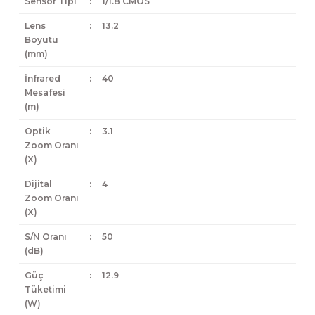
Sensör Tipi
:
1/1.8 CMOS
Lens
:
13.2
Boyutu
(mm)
İnfrared
:
40
Mesafesi
(m)
Optik
:
3.1
Zoom Oranı
(X)
Dijital
:
4
Zoom Oranı
(X)
S/N Oranı
:
50
(dB)
Güç
:
12.9
Tüketimi
(W)