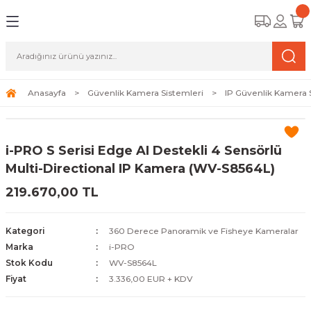
Geri Dön
Geri Dön
Geri Dön
amera Sistemleri
r Güvenlik
zi ve Depolama Ürünleri
mera Sistemleri (Network Kameraları)
lik Duvarı) Cihazları
eri
Anasayfa
Güvenlik Kamera Sistemleri
IP Güvenlik Kamera 
ihazları (NVR ve DVR)
 (Ağ Anahtarı) Modelleri
ama Sistemleri
i-PRO S Serisi Edge AI Destekli 4 Sensörlü
Harddiskleri ve Depolama Çözümleri
sal Ağ Yönlendiricileri
 ve SSD
Multi-Directional IP Kamera (WV-S8564L)
219.670,00 TL
ksesuarları ve Bağlantı Kabloları
-Fi) ve Access Point Ürünleri
elaket Kurtarma
 ve Kamera Lisansları
ve Antivirüs Yazılımları
temleri
Kategori
360 Derece Panoramik ve Fisheye Kameralar
Marka
i-PRO
 Veri Merkezi Altyapısı
Stok Kodu
WV-S8564L
Fiyat
3.336,00 EUR + KDV
tam İzleme