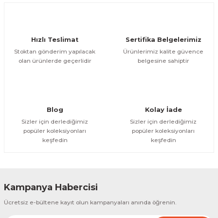
Deneyimini Paylaş
Ürün bilgilerinde hatalar bulunuyor.
Ürün fiyatı diğer sitelerden daha pahalı.
Hızlı Teslimat
Sertifika Belgelerimiz
Bu ürüne benzer farklı alternatifler olmalı.
Stoktan gönderim yapılacak
Ürünlerimiz kalite güvence
olan ürünlerde geçerlidir
belgesine sahiptir
Gönder
Blog
Kolay İade
Sizler için derlediğimiz
Sizler için derlediğimiz
popüler koleksiyonları
popüler koleksiyonları
keşfedin
keşfedin
Kampanya Habercisi
Ücretsiz e-bültene kayıt olun kampanyaları anında öğrenin.