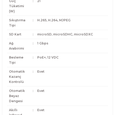
Güç
:
21
Tüketimi
(W)
Sıkıştırma
:
H.265, H.264, MJPEG
Tipi
SD Kart
:
microSD, microSDHC, microSDXC
Ağ
:
1 Gbps
Arabirimi
Besleme
:
PoE+, 12 VDC
Tipi
Otomatik
:
Evet
Kazanç
Kontrolü
Otomatik
:
Evet
Beyaz
Dengesi
Akıllı
:
Evet