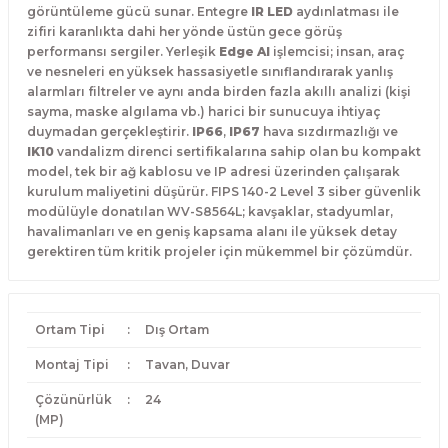
görüntüleme gücü sunar. Entegre
IR LED
aydınlatması ile
zifiri karanlıkta dahi her yönde üstün gece görüş
performansı sergiler. Yerleşik
Edge AI
işlemcisi; insan, araç
ve nesneleri en yüksek hassasiyetle sınıflandırarak yanlış
alarmları filtreler ve aynı anda birden fazla akıllı analizi (kişi
sayma, maske algılama vb.) harici bir sunucuya ihtiyaç
duymadan gerçekleştirir.
IP66
,
IP67
hava sızdırmazlığı ve
IK10
vandalizm direnci sertifikalarına sahip olan bu kompakt
model, tek bir ağ kablosu ve IP adresi üzerinden çalışarak
kurulum maliyetini düşürür. FIPS 140-2 Level 3 siber güvenlik
modülüyle donatılan WV-S8564L; kavşaklar, stadyumlar,
havalimanları ve en geniş kapsama alanı ile yüksek detay
gerektiren tüm kritik projeler için mükemmel bir çözümdür.
Ortam Tipi
:
Dış Ortam
Montaj Tipi
:
Tavan, Duvar
Çözünürlük
:
24
(MP)