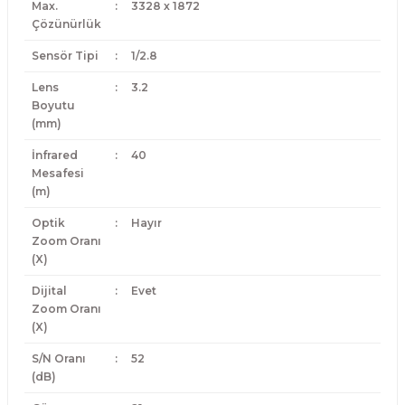
Max.
:
3328 x 1872
Çözünürlük
Sensör Tipi
:
1/2.8
Lens
:
3.2
Boyutu
(mm)
İnfrared
:
40
Mesafesi
(m)
Optik
:
Hayır
Zoom Oranı
(X)
Dijital
:
Evet
Zoom Oranı
(X)
S/N Oranı
:
52
(dB)