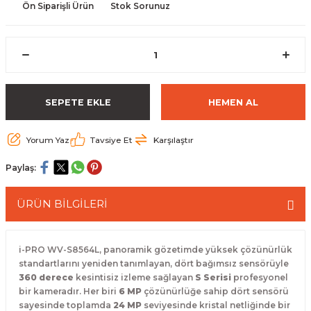
Ön Siparişli Ürün
Stok Sorunuz
 Paketleri
SEPETE EKLE
HEMEN AL
Yorum Yaz
Tavsiye Et
Karşılaştır
Paylaş:
ÜRÜN BİLGİLERİ
i-PRO WV-S8564L, panoramik gözetimde yüksek çözünürlük
standartlarını yeniden tanımlayan, dört bağımsız sensörüyle
360 derece
kesintisiz izleme sağlayan
S Serisi
profesyonel
bir kameradır. Her biri
6 MP
çözünürlüğe sahip dört sensörü
sayesinde toplamda
24 MP
seviyesinde kristal netliğinde bir