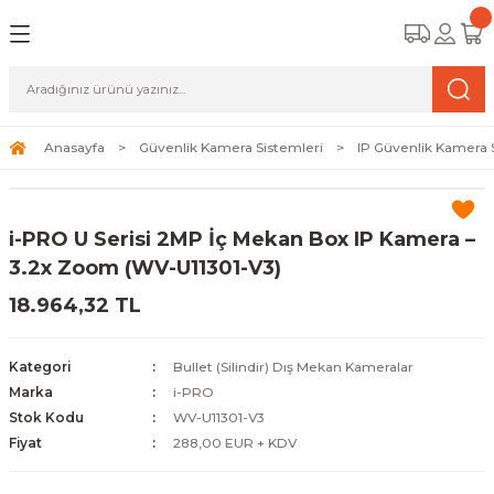
Geri Dön
Geri Dön
Geri Dön
amera Sistemleri
r Güvenlik
zi ve Depolama Ürünleri
mera Sistemleri (Network Kameraları)
lik Duvarı) Cihazları
eri
Anasayfa
Güvenlik Kamera Sistemleri
IP Güvenlik Kamera 
ihazları (NVR ve DVR)
 (Ağ Anahtarı) Modelleri
ama Sistemleri
i-PRO U Serisi 2MP İç Mekan Box IP Kamera –
Harddiskleri ve Depolama Çözümleri
sal Ağ Yönlendiricileri
 ve SSD
3.2x Zoom (WV-U11301-V3)
18.964,32 TL
ksesuarları ve Bağlantı Kabloları
-Fi) ve Access Point Ürünleri
elaket Kurtarma
 ve Kamera Lisansları
ve Antivirüs Yazılımları
temleri
Kategori
Bullet (Silindir) Dış Mekan Kameralar
Marka
i-PRO
 Veri Merkezi Altyapısı
Stok Kodu
WV-U11301-V3
Fiyat
288,00 EUR + KDV
tam İzleme