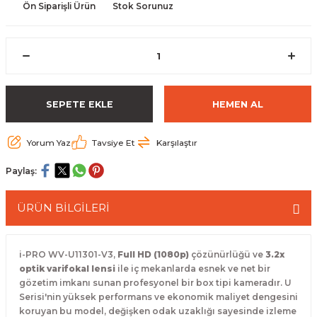
Ön Siparişli Ürün
Stok Sorunuz
 Paketleri
SEPETE EKLE
HEMEN AL
Yorum Yaz
Tavsiye Et
Karşılaştır
Paylaş:
ÜRÜN BİLGİLERİ
i-PRO WV-U11301-V3,
Full HD (1080p)
çözünürlüğü ve
3.2x
optik varifokal lensi
ile iç mekanlarda esnek ve net bir
gözetim imkanı sunan profesyonel bir box tipi kameradır. U
Serisi'nin yüksek performans ve ekonomik maliyet dengesini
koruyan bu model, değişken odak uzaklığı sayesinde izleme