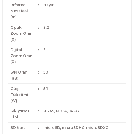
İnfrared
:
Hayır
Mesafesi
(m)
Optik
:
3.2
Zoom Oranı
(X)
Dijital
:
3
Zoom Oranı
(X)
S/N Oranı
:
50
(dB)
Güç
:
5.1
Tüketimi
(W)
Sıkıştırma
:
H.265, H.264, JPEG
Tipi
SD Kart
:
microSD, microSDHC, microSDXC