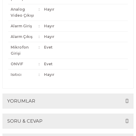
Analog
:
Hayır
Video Çıkışı
Alarm Giriş
:
Hayır
Alarm Çıkış
:
Hayır
Mikrofon
:
Evet
Girişi
ONVIF
:
Evet
Isıtıcı
:
Hayır
YORUMLAR
SORU & CEVAP
Bu ürüne ilk yorumu siz yapın!