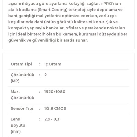
açısını ihtiyaca göre ayarlama kolaylığı sağlar. i-PRO'nun
akıllı kodlama (Smart Coding) teknolojisiyle depolama ve
bant genişliği maliyetlerini optimize ederken, zorlu ışık
koşullarında dahi üstün görüntü kalitesini korur. Şık ve
kompakt yapısıyla bankalar, ofisler ve perakende noktaları
için ideal bir tercih olan bu kamera, kurumsal düzeyde siber
güvenlik ve güvenilirliği bir arada sunar.
Ortam Tipi
:
İç Ortam
Çözünürlük
:
2
(MP)
Max.
:
1920x1080
Çözünürlük
Sensör Tipi
:
1/2,8 CMOS
Lens
:
2,9 - 9,3
Boyutu
(mm)