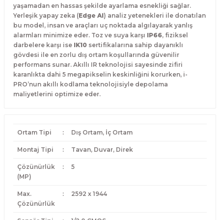
yaşamadan en hassas şekilde ayarlama esnekliği sağlar.
Yerleşik yapay zeka (
Edge AI
) analiz yetenekleri ile donatılan
bu model,
insan ve araçları uç noktada algılayarak yanlış
alarmları minimize eder.
Toz ve suya karşı
IP66
,
fiziksel
darbelere karşı ise
IK10
sertifikalarına sahip dayanıklı
gövdesi ile en zorlu dış ortam koşullarında güvenilir
performans sunar.
Akıllı IR teknolojisi sayesinde zifiri
karanlıkta dahi 5 megapikselin keskinliğini korurken,
i-
PRO’nun akıllı kodlama teknolojisiyle depolama
maliyetlerini optimize eder.
Ortam Tipi
:
Dış Ortam, İç Ortam
Montaj Tipi
:
Tavan, Duvar, Direk
Çözünürlük
:
5
(MP)
Max.
:
2592 x 1944
Çözünürlük