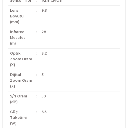
Sensör Tipi
:
1/2.8 CMOS
Lens
:
9.3
Boyutu
(mm)
İnfrared
:
28
Mesafesi
(m)
Optik
:
3.2
Zoom Oranı
(X)
Dijital
:
3
Zoom Oranı
(X)
S/N Oranı
:
50
(dB)
Güç
:
6.5
Tüketimi
(W)