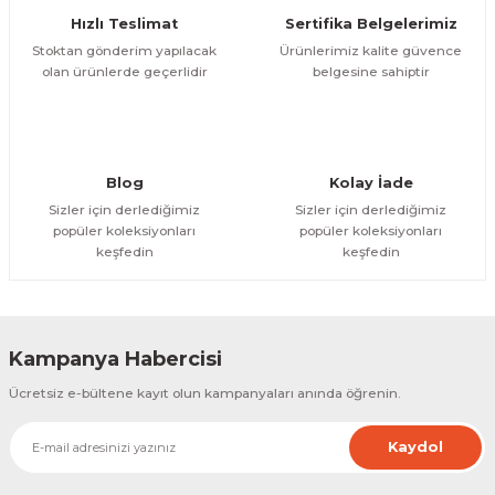
Hızlı Teslimat
Sertifika Belgelerimiz
Bu ürüne benzer farklı alternatifler olmalı.
Stoktan gönderim yapılacak
Ürünlerimiz kalite güvence
olan ürünlerde geçerlidir
belgesine sahiptir
Gönder
Blog
Kolay İade
Sizler için derlediğimiz
Sizler için derlediğimiz
popüler koleksiyonları
popüler koleksiyonları
keşfedin
keşfedin
Kampanya Habercisi
Ücretsiz e-bültene kayıt olun kampanyaları anında öğrenin.
Kaydol