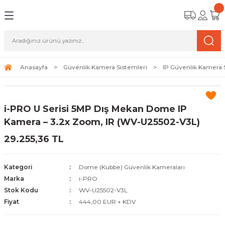
Geri Dön
Geri Dön
Geri Dön
amera Sistemleri
r Güvenlik
zi ve Depolama Ürünleri
mera Sistemleri (Network Kameraları)
lik Duvarı) Cihazları
eri
Anasayfa
Güvenlik Kamera Sistemleri
IP Güvenlik Kamera 
ihazları (NVR ve DVR)
 (Ağ Anahtarı) Modelleri
ama Sistemleri
i-PRO U Serisi 5MP Dış Mekan Dome IP
Harddiskleri ve Depolama Çözümleri
sal Ağ Yönlendiricileri
 ve SSD
Kamera – 3.2x Zoom, IR (WV-U25502-V3L)
29.255,36 TL
ksesuarları ve Bağlantı Kabloları
-Fi) ve Access Point Ürünleri
elaket Kurtarma
 ve Kamera Lisansları
ve Antivirüs Yazılımları
temleri
Kategori
Dome (Kubbe) Güvenlik Kameraları
Marka
i-PRO
 Veri Merkezi Altyapısı
Stok Kodu
WV-U25502-V3L
Fiyat
444,00 EUR + KDV
tam İzleme