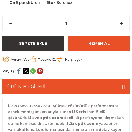
Ön Siparişli Ürün
Stok Sorunuz
 Paketleri
SEPETE EKLE
HEMEN AL
Yorum Yaz
Tavsiye Et
Karşılaştır
Paylaş:
ÜRÜN BİLGİLERİ
i-PRO WV-U25502-V3L,
yüksek çözünürlük performansını
esnek montaj imkanlarıyla sunan
U Serisi
'nin,
5 MP
çözünürlüklü ve
optik zoom
özellikli profesyonel dış mekan
dome kamerasıdır.
Üzerindeki
3.2x optik zoom
yapabilen
varifokal lens,
kurulum sırasında izleme alanını detay kaybı