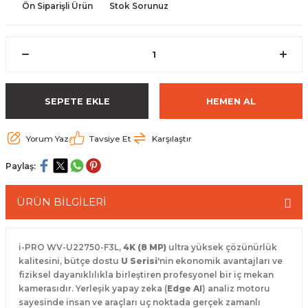
Ön Siparişli Ürün
Stok Sorunuz
 Paketleri
SEPETE EKLE
HEMEN AL
Yorum Yaz
Tavsiye Et
Karşılaştır
Paylaş:
ÜRÜN BİLGİLERİ
i-PRO WV-U22750-F3L,
4K (8 MP)
ultra yüksek çözünürlük
kalitesini, bütçe dostu
U Serisi
'nin ekonomik avantajları ve
fiziksel dayanıklılıkla birleştiren profesyonel bir iç mekan
kamerasıdır. Yerleşik yapay zeka (
Edge AI
) analiz motoru
sayesinde insan ve araçları uç noktada gerçek zamanlı