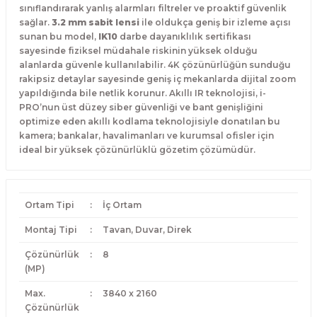
sınıflandırarak yanlış alarmları filtreler ve proaktif güvenlik
sağlar.
3.2 mm sabit lensi
ile oldukça geniş bir izleme açısı
sunan bu model,
IK10
darbe dayanıklılık sertifikası
sayesinde fiziksel müdahale riskinin yüksek olduğu
alanlarda güvenle kullanılabilir. 4K çözünürlüğün sunduğu
rakipsiz detaylar sayesinde geniş iç mekanlarda dijital zoom
yapıldığında bile netlik korunur. Akıllı IR teknolojisi, i-
PRO’nun üst düzey siber güvenliği ve bant genişliğini
optimize eden akıllı kodlama teknolojisiyle donatılan bu
kamera; bankalar, havalimanları ve kurumsal ofisler için
ideal bir yüksek çözünürlüklü gözetim çözümüdür.
Ortam Tipi
:
İç Ortam
Montaj Tipi
:
Tavan, Duvar, Direk
Çözünürlük
:
8
(MP)
Max.
:
3840 x 2160
Çözünürlük