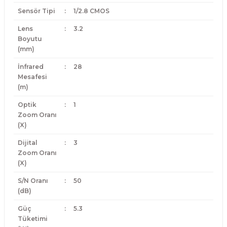
Sensör Tipi
:
1/2.8 CMOS
Lens
:
3.2
Boyutu
(mm)
İnfrared
:
28
Mesafesi
(m)
Optik
:
1
Zoom Oranı
(X)
Dijital
:
3
Zoom Oranı
(X)
S/N Oranı
:
50
(dB)
Güç
:
5.3
Tüketimi