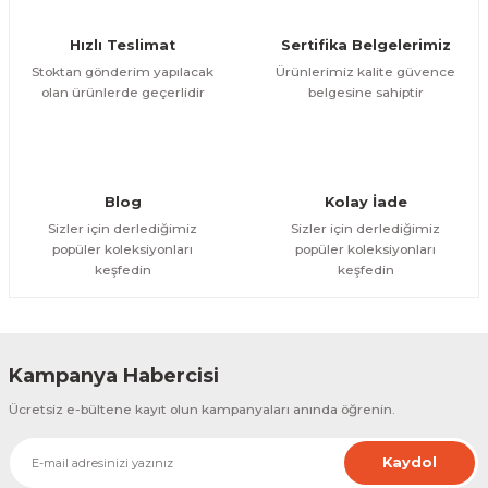
Ürün fiyatı diğer sitelerden daha pahalı.
Hızlı Teslimat
Sertifika Belgelerimiz
Bu ürüne benzer farklı alternatifler olmalı.
Stoktan gönderim yapılacak
Ürünlerimiz kalite güvence
olan ürünlerde geçerlidir
belgesine sahiptir
Gönder
Blog
Kolay İade
Sizler için derlediğimiz
Sizler için derlediğimiz
popüler koleksiyonları
popüler koleksiyonları
keşfedin
keşfedin
Kampanya Habercisi
Ücretsiz e-bültene kayıt olun kampanyaları anında öğrenin.
Kaydol