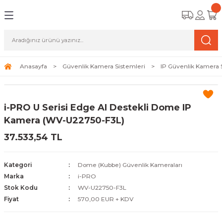
Geri Dön
Geri Dön
Geri Dön
amera Sistemleri
r Güvenlik
zi ve Depolama Ürünleri
mera Sistemleri (Network Kameraları)
lik Duvarı) Cihazları
eri
Anasayfa
Güvenlik Kamera Sistemleri
IP Güvenlik Kamera 
ihazları (NVR ve DVR)
 (Ağ Anahtarı) Modelleri
ama Sistemleri
i-PRO U Serisi Edge AI Destekli Dome IP
Harddiskleri ve Depolama Çözümleri
sal Ağ Yönlendiricileri
 ve SSD
Kamera (WV-U22750-F3L)
37.533,54 TL
ksesuarları ve Bağlantı Kabloları
-Fi) ve Access Point Ürünleri
elaket Kurtarma
 ve Kamera Lisansları
ve Antivirüs Yazılımları
temleri
Kategori
Dome (Kubbe) Güvenlik Kameraları
Marka
i-PRO
 Veri Merkezi Altyapısı
Stok Kodu
WV-U22750-F3L
Fiyat
570,00 EUR + KDV
tam İzleme