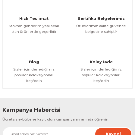
Ürün bilgilerinde hatalar bulunuyor.
Ürün fiyatı diğer sitelerden daha pahalı.
Hızlı Teslimat
Sertifika Belgelerimiz
Bu ürüne benzer farklı alternatifler olmalı.
Stoktan gönderim yapılacak
Ürünlerimiz kalite güvence
olan ürünlerde geçerlidir
belgesine sahiptir
Gönder
Blog
Kolay İade
Sizler için derlediğimiz
Sizler için derlediğimiz
popüler koleksiyonları
popüler koleksiyonları
keşfedin
keşfedin
Kampanya Habercisi
Ücretsiz e-bültene kayıt olun kampanyaları anında öğrenin.
Kaydol