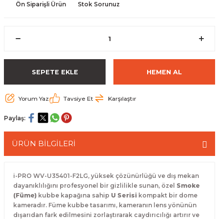
Ön Siparişli Ürün
Stok Sorunuz
 Paketleri
SEPETE EKLE
HEMEN AL
Yorum Yaz
Tavsiye Et
Karşılaştır
Paylaş:
ÜRÜN BİLGİLERİ
i-PRO WV-U35401-F2LG, yüksek çözünürlüğü ve dış mekan
dayanıklılığını profesyonel bir gizlilikle sunan, özel
Smoke
(Füme)
kubbe kapağına sahip
U Serisi
kompakt bir dome
kameradır. Füme kubbe tasarımı, kameranın lens yönünün
dışarıdan fark edilmesini zorlaştırarak caydırıcılığı artırır ve