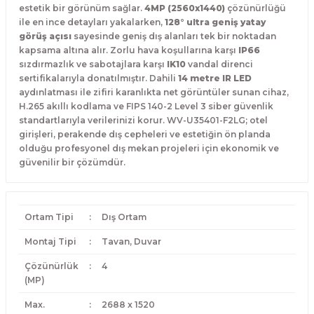
estetik bir görünüm sağlar.
4MP (2560x1440)
çözünürlüğü
ile en ince detayları yakalarken,
128° ultra geniş yatay
görüş açısı
sayesinde geniş dış alanları tek bir noktadan
kapsama altına alır. Zorlu hava koşullarına karşı
IP66
sızdırmazlık ve sabotajlara karşı
IK10
vandal direnci
sertifikalarıyla donatılmıştır. Dahili
14 metre IR LED
aydınlatması ile zifiri karanlıkta net görüntüler sunan cihaz,
H.265 akıllı kodlama ve FIPS 140-2 Level 3 siber güvenlik
standartlarıyla verilerinizi korur. WV-U35401-F2LG; otel
girişleri, perakende dış cepheleri ve estetiğin ön planda
olduğu profesyonel dış mekan projeleri için ekonomik ve
güvenilir bir çözümdür.
Ortam Tipi
:
Dış Ortam
Montaj Tipi
:
Tavan, Duvar
Çözünürlük
:
4
(MP)
Max.
:
2688 x 1520