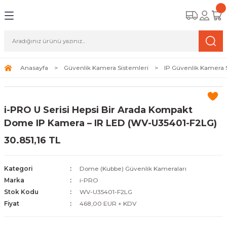
Geri Dön
Geri Dön
Geri Dön
amera Sistemleri
r Güvenlik
zi ve Depolama Ürünleri
mera Sistemleri (Network Kameraları)
lik Duvarı) Cihazları
eri
Anasayfa
Güvenlik Kamera Sistemleri
IP Güvenlik Kamera 
ihazları (NVR ve DVR)
 (Ağ Anahtarı) Modelleri
ama Sistemleri
i-PRO U Serisi Hepsi Bir Arada Kompakt
Harddiskleri ve Depolama Çözümleri
sal Ağ Yönlendiricileri
 ve SSD
Dome IP Kamera – IR LED (WV-U35401-F2LG)
30.851,16 TL
ksesuarları ve Bağlantı Kabloları
-Fi) ve Access Point Ürünleri
elaket Kurtarma
 ve Kamera Lisansları
ve Antivirüs Yazılımları
temleri
Kategori
Dome (Kubbe) Güvenlik Kameraları
Marka
i-PRO
 Veri Merkezi Altyapısı
Stok Kodu
WV-U35401-F2LG
Fiyat
468,00 EUR + KDV
tam İzleme