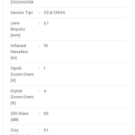
Çözünürlük
Sensör Tipi
:
1/2.8 CMOS
Lens
:
2.1
Boyutu
(mm)
İnfrared
:
10
Mesafesi
(m)
Optik
:
1
Zoom Oranı
(X)
Dijital
:
4
Zoom Oranı
(X)
S/N Oranı
:
50
(dB)
Güç
:
5.1