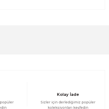
lanarak tarafımıza iletebilirsiniz.
Kolay İade
 popüler
Sizler için derlediğimiz popüler
edin
koleksiyonları keşfedin