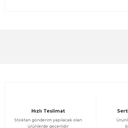
Bu ürünün fiyat bilgisi, resim, ürün açıklamalarında ve 
Görüş ve önerileriniz için teşekkür ederiz.
Ürün resmi kalitesiz, bozuk veya görüntülenemiyor.
Ürün açıklamasında eksik bilgiler bulunuyor.
Ürün bilgilerinde hatalar bulunuyor.
Ürün fiyatı diğer sitelerden daha pahalı.
Bu ürüne benzer farklı alternatifler olmalı.
Hızlı Teslimat
Sert
Stoktan gönderim yapılacak olan
Ürünl
ürünlerde geçerlidir
b