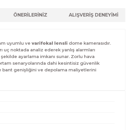
ÖNERİLERİNİZ
ALIŞVERİŞ DENEYİMİ
 tam uyumlu ve
varifokal lensli
dome kamerasıdır.
ı uç noktada analiz ederek yanlış alarmları
r şekilde ayarlama imkanı sunar.
Zorlu hava
 ortam senaryolarında dahi kesintisiz güvenlik
iyle bant genişliğini ve depolama maliyetlerini