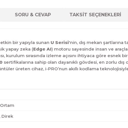
SORU & CEVAP
TAKSİT SEÇENEKLERİ
 etkin bir yapıyla sunan
U Serisi
'nin,
dış mekan şartlarına
ik yapay zeka (
Edge AI
) motoru sayesinde insan ve araçlar
sı,
kurulum sırasında izleme açısını ihtiyaca göre esnek bi
10
sertifikalarına sahip olan dayanıklı gövdesi, en zorlu dış
t görüntüler üreten cihaz, i-PRO’nun akıllı kodlama teknolojis
ç Ortam
 Direk