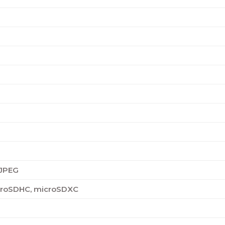
 JPEG
croSDHC, microSDXC