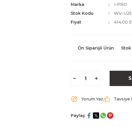
Marka
i-PRO
Stok Kodu
WV-U25
Fiyat
414,00 
Ön Siparişli Ürün
Stok
S
Yorum Yaz
Tavsiye 
Paylaş: