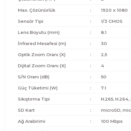
Max. Çözünürlük
:
1920 x 1080
Sensör Tipi
:
1/3 CMOS
Lens Boyutu (mm)
:
8.1
İnfrared Mesafesi (m)
:
30
Optik Zoom Oranı (X)
:
2.5
Dijital Zoom Oranı (X)
:
4
S/N Oranı (dB)
:
50
Güç Tüketimi (W)
:
7.1
Sıkıştırma Tipi
:
H.265, H.264,
SD Kart
:
microSD, mi
Ağ Arabirimi
:
100 Mbps