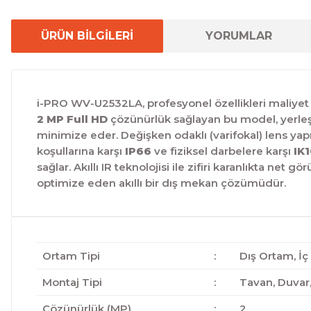
ÜRÜN BİLGİLERİ
YORUMLAR
i-PRO WV-U2532LA,
profesyonel özellikleri maliyet
2 MP Full HD
çözünürlük sağlayan bu model,
yerleş
minimize eder.
Değişken odaklı (varifokal) lens yapı
koşullarına karşı
IP66
ve fiziksel darbelere karşı
IK
sağlar. Akıllı IR teknolojisi ile zifiri karanlıkta ne
optimize eden akıllı bir dış mekan çözümüdür.
Ortam Tipi
:
Dış Ortam, İ
Montaj Tipi
:
Tavan, Duvar,
Çözünürlük (MP)
:
2