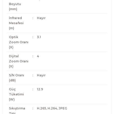
Boyutu
(mm)
İnfrared
:
Hayır
Mesafesi
(m)
Optik
:
3.1
Zoom Oranı
(X)
Dijital
:
4
Zoom Oranı
(X)
S/N Oranı
:
Hayır
(dB)
Güç
:
12.9
Tüketimi
(W)
Sıkıştırma
:
H.265, H.264, JPEG
Tipi