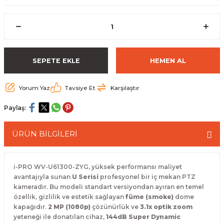
 Paketleri
SEPETE EKLE
HEMEN AL
Yorum Yaz
Tavsiye Et
Karşılaştır
Paylaş:
ÜRÜN BİLGİLERİ
i-PRO WV-U61300-ZYG, yüksek performansı maliyet
avantajıyla sunan
U Serisi
profesyonel bir iç mekan PTZ
kameradır. Bu modeli standart versiyondan ayıran en temel
özellik, gizlilik ve estetik sağlayan
füme (smoke)
dome
kapağıdır.
2 MP (1080p)
çözünürlük ve
3.1x optik zoom
yeteneği ile donatılan cihaz,
144dB Super Dynamic