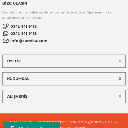
BİZE ULAŞIN
Kesintisiz hizmet kalitemiz ile her zaman yanınızdayız. Siparişleriniz ve
sorularınız için buradayız!
0312 911 9113
0312 911 9113
info@surviku.com
ÜYELİK
KURUMSAL
ALIŞVERİŞ
© 2025 Surviku. Tüm hakları saklıdır. Kredi kartı bilgileriniz 256 bit SSL
sertifikası ile korunmaktadır.