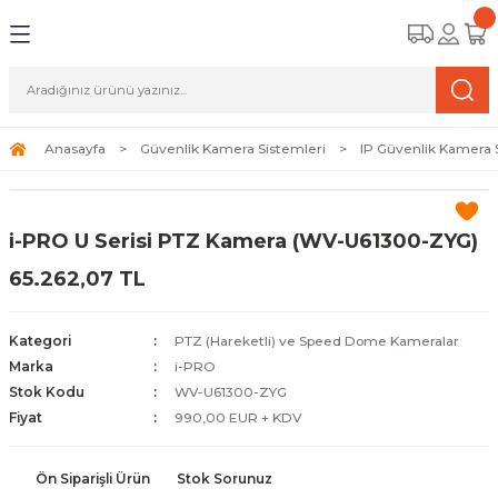
Geri Dön
Geri Dön
Geri Dön
amera Sistemleri
r Güvenlik
zi ve Depolama Ürünleri
mera Sistemleri (Network Kameraları)
lik Duvarı) Cihazları
eri
Anasayfa
Güvenlik Kamera Sistemleri
IP Güvenlik Kamera 
ihazları (NVR ve DVR)
 (Ağ Anahtarı) Modelleri
ama Sistemleri
i-PRO U Serisi PTZ Kamera (WV-U61300-ZYG)
Harddiskleri ve Depolama Çözümleri
sal Ağ Yönlendiricileri
 ve SSD
65.262,07 TL
ksesuarları ve Bağlantı Kabloları
-Fi) ve Access Point Ürünleri
elaket Kurtarma
Kategori
PTZ (Hareketli) ve Speed Dome Kameralar
 ve Kamera Lisansları
ve Antivirüs Yazılımları
temleri
Marka
i-PRO
Stok Kodu
WV-U61300-ZYG
 Veri Merkezi Altyapısı
Fiyat
990,00 EUR + KDV
tam İzleme
Ön Siparişli Ürün
Stok Sorunuz