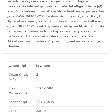
teknolojisi sayesinde ışık dengesinin zor olduğu iç
mekanlarda bile net görüntüler üretir.
Intelligent Auto (iA)
özelliği ile sahneyi otomatik analiz ederek en uygun ayarları
yapan WV-U61300-ZYG, 1 milyon döngüye dayanıklı Pan/Tilt
dişli mekanizmasıyla uzun ömürlü ve güvenilir bir kullanım
sunar. FIPS 140-2 Level 3 uyumlu siber güvenlik donanımıyla
verilerinizi koruyan bu füme kapaklı model; perakende
mağazaları, bankalar ve ofisler gibi kameranın daha az
dikkat çekmesinin istendiği prestijli iç mekan projeleri için
idealdir.
Ortam Tipi
:
İç Ortam
Çözünürlük
:
2
(MP)
Max.
:
1920x1080
Çözünürlük
Sensör Tipi
:
1/2,8 CMOS
Lens
:
2,9 - 9