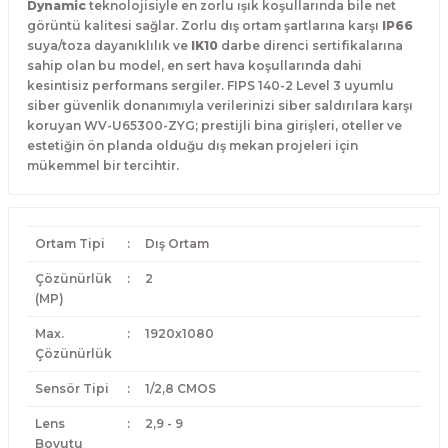
Dynamic
teknolojisiyle en zorlu ışık koşullarında bile net
görüntü kalitesi sağlar. Zorlu dış ortam şartlarına karşı
IP66
suya/toza dayanıklılık ve
IK10
darbe direnci sertifikalarına
sahip olan bu model, en sert hava koşullarında dahi
kesintisiz performans sergiler. FIPS 140-2 Level 3 uyumlu
siber güvenlik donanımıyla verilerinizi siber saldırılara karşı
koruyan WV-U65300-ZYG; prestijli bina girişleri, oteller ve
estetiğin ön planda olduğu dış mekan projeleri için
mükemmel bir tercihtir.
Ortam Tipi
:
Dış Ortam
Çözünürlük
:
2
(MP)
Max.
:
1920x1080
Çözünürlük
Sensör Tipi
:
1/2,8 CMOS
Lens
:
2,9 - 9
Boyutu