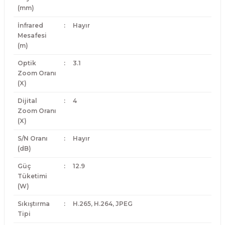
(mm)
İnfrared
:
Hayır
Mesafesi
(m)
Optik
:
3.1
Zoom Oranı
(X)
Dijital
:
4
Zoom Oranı
(X)
S/N Oranı
:
Hayır
(dB)
Güç
:
12.9
Tüketimi
(W)
Sıkıştırma
:
H.265, H.264, JPEG
Tipi