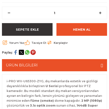
 Paketleri
SEPETE EKLE
HEMEN AL
Yorum Yaz
Tavsiye Et
Karşılaştır
Paylaş:
ÜRÜN BİLGİLERİ
i-PRO WV-U65300-ZYG, dış mekanlarda estetik ve gizliliği
dayanıklılıkla birleştiren
U Serisi
profesyonel bir PTZ
kameradır. Bu modeli standart dış mekan versiyonlarından
ayıran en belirgin fark, lensin yönünü gizleyen ve yansımaları
minimize eden
füme (smoke)
dome kapağıdır.
2 MP (1080p)
çözünürlük ve
3.1x optik zoom
sunan cihaz,
144dB Super