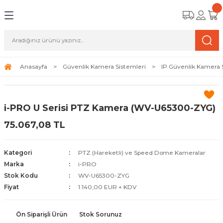
Geri Dön
Geri Dön
Geri Dön
amera Sistemleri
r Güvenlik
zi ve Depolama Ürünleri
mera Sistemleri (Network Kameraları)
lik Duvarı) Cihazları
eri
Anasayfa
Güvenlik Kamera Sistemleri
IP Güvenlik Kamera 
ihazları (NVR ve DVR)
 (Ağ Anahtarı) Modelleri
ama Sistemleri
i-PRO U Serisi PTZ Kamera (WV-U65300-ZYG)
Harddiskleri ve Depolama Çözümleri
sal Ağ Yönlendiricileri
 ve SSD
75.067,08 TL
ksesuarları ve Bağlantı Kabloları
-Fi) ve Access Point Ürünleri
elaket Kurtarma
Kategori
PTZ (Hareketli) ve Speed Dome Kameralar
 ve Kamera Lisansları
ve Antivirüs Yazılımları
temleri
Marka
i-PRO
Stok Kodu
WV-U65300-ZYG
 Veri Merkezi Altyapısı
Fiyat
1.140,00 EUR + KDV
tam İzleme
Ön Siparişli Ürün
Stok Sorunuz