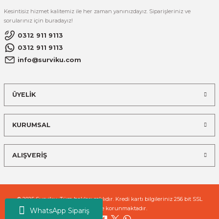
Kesintisiz hizmet kalitemiz ile her zaman yanınızdayız. Siparişleriniz ve
sorularınız için buradayız!
0312 911 9113
0312 911 9113
info@surviku.com
ÜYELİK
KURUMSAL
ALIŞVERİŞ
© 2025 Surviku. Tüm hakları saklıdır. Kredi kartı bilgileriniz 256 bit SSL
sertifikası ile korunmaktadır.
WhatsApp Sipariş