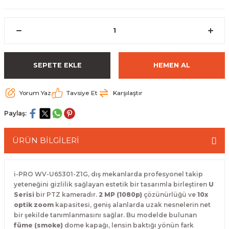
 Paketleri
SEPETE EKLE
HEMEN AL
Yorum Yaz
Tavsiye Et
Karşılaştır
Paylaş:
ÜRÜN BİLGİLERİ
i-PRO WV-U65301-Z1G, dış mekanlarda profesyonel takip
yeteneğini gizlilik sağlayan estetik bir tasarımla birleştiren
U
Serisi
bir PTZ kameradır.
2 MP (1080p)
çözünürlüğü ve
10x
optik zoom
kapasitesi, geniş alanlarda uzak nesnelerin net
bir şekilde tanımlanmasını sağlar. Bu modelde bulunan
füme (smoke)
dome kapağı, lensin baktığı yönün fark