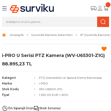
Geri Dön
Geri Dön
Geri Dön
amera Sistemleri
r Güvenlik
zi ve Depolama Ürünleri
mera Sistemleri (Network Kameraları)
lik Duvarı) Cihazları
eri
Anasayfa
Güvenlik Kamera Sistemleri
IP Güvenlik Kamera 
ihazları (NVR ve DVR)
 (Ağ Anahtarı) Modelleri
ama Sistemleri
i-PRO U Serisi PTZ Kamera (WV-U65301-Z1G)
Harddiskleri ve Depolama Çözümleri
sal Ağ Yönlendiricileri
 ve SSD
88.895,23 TL
ksesuarları ve Bağlantı Kabloları
-Fi) ve Access Point Ürünleri
elaket Kurtarma
Kategori
PTZ (Hareketli) ve Speed Dome Kameralar
 ve Kamera Lisansları
ve Antivirüs Yazılımları
temleri
Marka
i-PRO
Stok Kodu
WV-U65301-Z1G
 Veri Merkezi Altyapısı
Fiyat
1.350,00 EUR + KDV
tam İzleme
Ön Siparişli Ürün
Stok Sorunuz