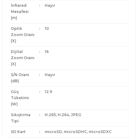
İnfrared
:
Hayır
Mesafesi
(m)
Optik
:
10
Zoom Oranı
(X)
Dijital
:
16
Zoom Oranı
(X)
S/N Oranı
:
Hayır
(dB)
Güç
:
12.9
Tüketimi
(W)
Sıkıştırma
:
H.265, H.264, JPEG
Tipi
SD Kart
:
microSD, microSDHC, microSDXC