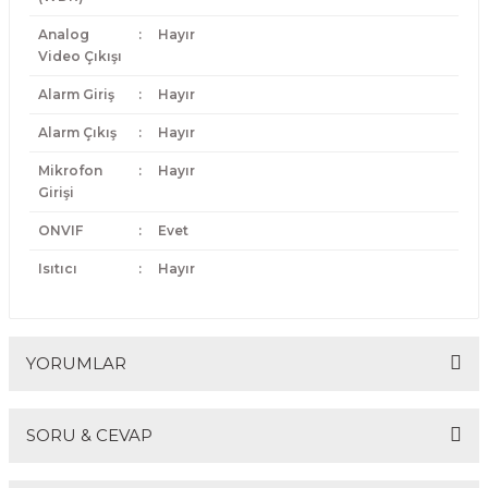
Analog
:
Hayır
Video Çıkışı
Alarm Giriş
:
Hayır
Alarm Çıkış
:
Hayır
Mikrofon
:
Hayır
Girişi
ONVIF
:
Evet
Isıtıcı
:
Hayır
YORUMLAR
SORU & CEVAP
Bu ürüne ilk yorumu siz yapın!