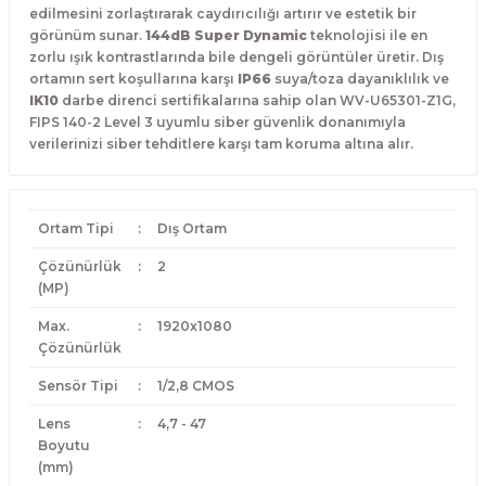
edilmesini zorlaştırarak caydırıcılığı artırır ve estetik bir
görünüm sunar.
144dB Super Dynamic
teknolojisi ile en
zorlu ışık kontrastlarında bile dengeli görüntüler üretir. Dış
ortamın sert koşullarına karşı
IP66
suya/toza dayanıklılık ve
IK10
darbe direnci sertifikalarına sahip olan WV-U65301-Z1G,
FIPS 140-2 Level 3 uyumlu siber güvenlik donanımıyla
verilerinizi siber tehditlere karşı tam koruma altına alır.
Ortam Tipi
:
Dış Ortam
Çözünürlük
:
2
(MP)
Max.
:
1920x1080
Çözünürlük
Sensör Tipi
:
1/2,8 CMOS
Lens
:
4,7 - 47
Boyutu
(mm)