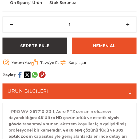
Ön Siparişli Ürün
Stok Sorunuz
 Paketleri
SEPETE EKLE
HEMEN AL
Yorum Yaz
Tavsiye Et
Karşılaştır
Paylaş:
ÜRÜN BİLGİLERİ
i-PRO WV-X67710-Z3-1, Aero PTZ serisinin efsanevi
dayanıklılığını
4K Ultra HD
çözünürlük ve estetik
siyah
gövde
tasarımıyla sunan, ekstrem koşullar için geliştirilmiş
profesyonel bir kameradır.
4K (8 MP)
çözünürlüğü ve
30x
optik zoom
kapasitesiyle geniş alanlarda en ince detayları