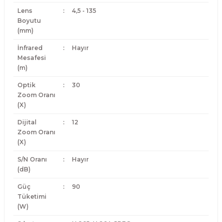
Lens
:
4,5 - 135
Boyutu
(mm)
İnfrared
:
Hayır
Mesafesi
(m)
Optik
:
30
Zoom Oranı
(X)
Dijital
:
12
Zoom Oranı
(X)
S/N Oranı
:
Hayır
(dB)
Güç
:
90
Tüketimi
(W)