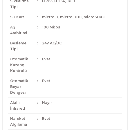
Sıkıştırma
:
H.265, H.264, JPEG
Tipi
SD Kart
:
microSD, microSDHC, microSDXC
Ağ
:
100 Mbps
Arabirimi
Besleme
:
24V AC/DC
Tipi
Otomatik
:
Evet
Kazanç
Kontrolü
Otomatik
:
Evet
Beyaz
Dengesi
Akıllı
:
Hayır
İnfrared
Hareket
:
Evet
Algılama