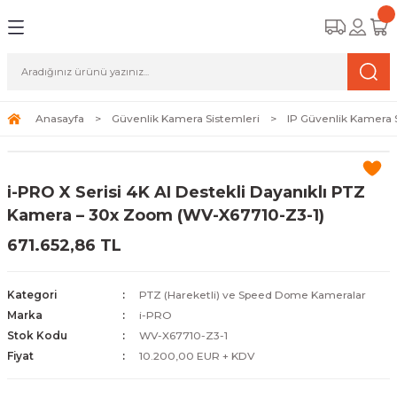
Geri Dön
Geri Dön
Geri Dön
amera Sistemleri
r Güvenlik
zi ve Depolama Ürünleri
mera Sistemleri (Network Kameraları)
lik Duvarı) Cihazları
eri
Anasayfa
Güvenlik Kamera Sistemleri
IP Güvenlik Kamera 
ihazları (NVR ve DVR)
 (Ağ Anahtarı) Modelleri
ama Sistemleri
i-PRO X Serisi 4K AI Destekli Dayanıklı PTZ
Harddiskleri ve Depolama Çözümleri
sal Ağ Yönlendiricileri
 ve SSD
Kamera – 30x Zoom (WV-X67710-Z3-1)
671.652,86 TL
ksesuarları ve Bağlantı Kabloları
-Fi) ve Access Point Ürünleri
elaket Kurtarma
 ve Kamera Lisansları
ve Antivirüs Yazılımları
temleri
Kategori
PTZ (Hareketli) ve Speed Dome Kameralar
Marka
i-PRO
 Veri Merkezi Altyapısı
Stok Kodu
WV-X67710-Z3-1
Fiyat
10.200,00 EUR + KDV
tam İzleme