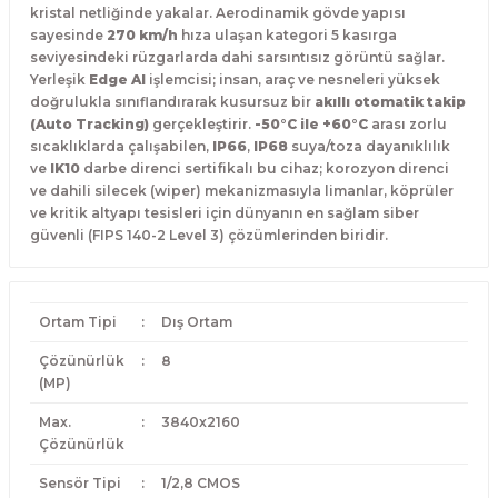
kristal netliğinde yakalar. Aerodinamik gövde yapısı
sayesinde
270 km/h
hıza ulaşan kategori 5 kasırga
seviyesindeki rüzgarlarda dahi sarsıntısız görüntü sağlar.
Yerleşik
Edge AI
işlemcisi; insan, araç ve nesneleri yüksek
doğrulukla sınıflandırarak kusursuz bir
akıllı otomatik takip
(Auto Tracking)
gerçekleştirir.
-50°C ile +60°C
arası zorlu
sıcaklıklarda çalışabilen,
IP66
,
IP68
suya/toza dayanıklılık
ve
IK10
darbe direnci sertifikalı bu cihaz; korozyon direnci
ve dahili silecek (wiper) mekanizmasıyla limanlar, köprüler
ve kritik altyapı tesisleri için dünyanın en sağlam siber
güvenli (FIPS 140-2 Level 3) çözümlerinden biridir.
Ortam Tipi
:
Dış Ortam
Çözünürlük
:
8
(MP)
Max.
:
3840x2160
Çözünürlük
Sensör Tipi
:
1/2,8 CMOS