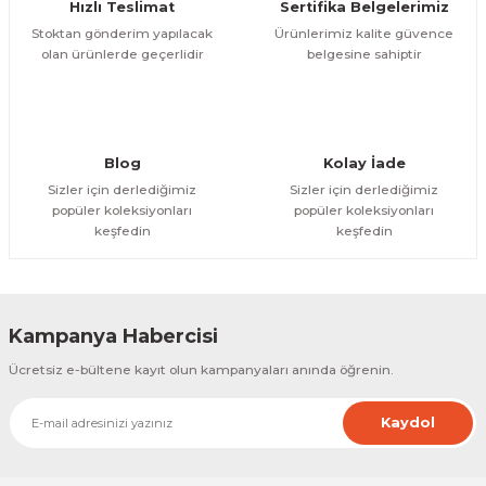
Hızlı Teslimat
Sertifika Belgelerimiz
Bu ürüne benzer farklı alternatifler olmalı.
Stoktan gönderim yapılacak
Ürünlerimiz kalite güvence
olan ürünlerde geçerlidir
belgesine sahiptir
Gönder
Blog
Kolay İade
Sizler için derlediğimiz
Sizler için derlediğimiz
popüler koleksiyonları
popüler koleksiyonları
keşfedin
keşfedin
Kampanya Habercisi
Ücretsiz e-bültene kayıt olun kampanyaları anında öğrenin.
Kaydol