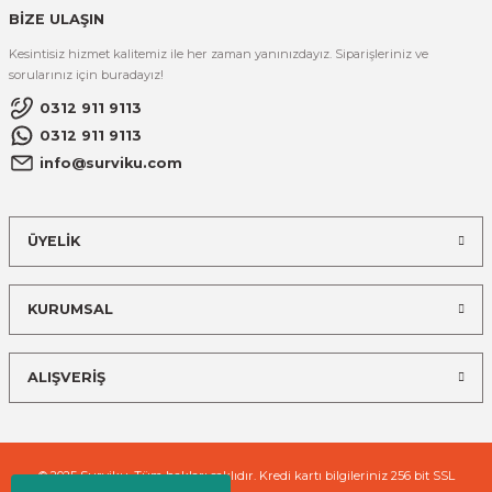
BİZE ULAŞIN
Kesintisiz hizmet kalitemiz ile her zaman yanınızdayız. Siparişleriniz ve
sorularınız için buradayız!
0312 911 9113
0312 911 9113
info@surviku.com
ÜYELİK
KURUMSAL
ALIŞVERİŞ
© 2025 Surviku. Tüm hakları saklıdır. Kredi kartı bilgileriniz 256 bit SSL