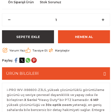
Ön Siparişli Ürün
Stok Sorunuz
 Paketleri
SEPETE EKLE
HEMEN AL
Yorum Yaz
Tavsiye Et
Karşılaştır
Paylaş:
ÜRÜN BİLGİLERİ
i-PRO WV-X66600-Z3LS, yüksek çözünürlüklü görüntüleme
gücünü uç seviye çevresel dayanıklılık ve yapay zeka ile
birleştiren
X Serisi
"Heavy Duty" bir PTZ kameradır.
6 MP
yüksek çözünürlüğü ve
30x optik zoom
yeteneği, en geniş
sahalarda bile benzersiz bir detay hakimiyeti sağlar. Entegre