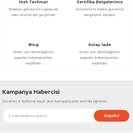
Hızlı Teslimat
Sertifika Belgelerimiz
Bu ürüne benzer farklı alternatifler olmalı.
Stoktan gönderim yapılacak
Ürünlerimiz kalite güvence
olan ürünlerde geçerlidir
belgesine sahiptir
Gönder
Blog
Kolay İade
Sizler için derlediğimiz
Sizler için derlediğimiz
popüler koleksiyonları
popüler koleksiyonları
keşfedin
keşfedin
Kampanya Habercisi
Ücretsiz e-bültene kayıt olun kampanyaları anında öğrenin.
Kaydol