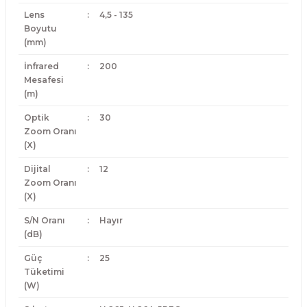
Lens
:
4,5 - 135
Boyutu
(mm)
İnfrared
:
200
Mesafesi
(m)
Optik
:
30
Zoom Oranı
(X)
Dijital
:
12
Zoom Oranı
(X)
S/N Oranı
:
Hayır
(dB)
Güç
:
25
Tüketimi
(W)