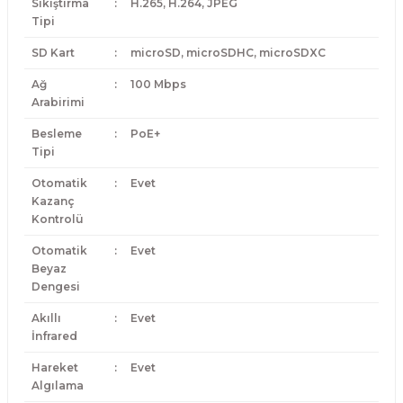
Sıkıştırma
:
H.265, H.264, JPEG
Tipi
SD Kart
:
microSD, microSDHC, microSDXC
Ağ
:
100 Mbps
Arabirimi
Besleme
:
PoE+
Tipi
Otomatik
:
Evet
Kazanç
Kontrolü
Otomatik
:
Evet
Beyaz
Dengesi
Akıllı
:
Evet
İnfrared
Hareket
:
Evet
Algılama