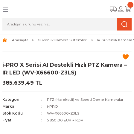
Geri Dön
Geri Dön
Geri Dön
amera Sistemleri
r Güvenlik
zi ve Depolama Ürünleri
mera Sistemleri (Network Kameraları)
lik Duvarı) Cihazları
eri
Anasayfa
Güvenlik Kamera Sistemleri
IP Güvenlik Kamera 
ihazları (NVR ve DVR)
 (Ağ Anahtarı) Modelleri
ama Sistemleri
i-PRO X Serisi AI Destekli Hızlı PTZ Kamera –
Harddiskleri ve Depolama Çözümleri
sal Ağ Yönlendiricileri
 ve SSD
IR LED (WV-X66600-Z3LS)
385.639,49 TL
ksesuarları ve Bağlantı Kabloları
-Fi) ve Access Point Ürünleri
elaket Kurtarma
 ve Kamera Lisansları
ve Antivirüs Yazılımları
temleri
Kategori
PTZ (Hareketli) ve Speed Dome Kameralar
Marka
i-PRO
 Veri Merkezi Altyapısı
Stok Kodu
WV-X66600-Z3LS
Fiyat
5.850,00 EUR + KDV
tam İzleme