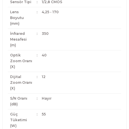
Sensör Tipi
:
1/2,8 CMOS
Lens
:
4,25 - 170
Boyutu
(mm)
İnfrared
:
350
Mesafesi
(m)
Optik
:
40
Zoom Oranı
(X)
Dijital
:
12
Zoom Oranı
(X)
S/N Oranı
:
Hayır
(dB)
Güç
:
55
Tüketimi
(W)