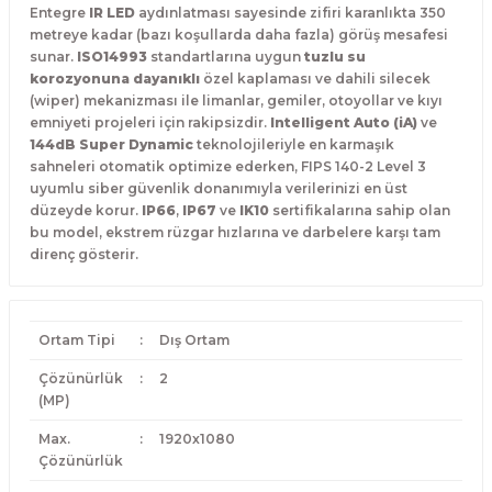
Entegre
IR LED
aydınlatması sayesinde zifiri karanlıkta 350
metreye kadar (bazı koşullarda daha fazla) görüş mesafesi
sunar.
ISO14993
standartlarına uygun
tuzlu su
korozyonuna dayanıklı
özel kaplaması ve dahili silecek
(wiper) mekanizması ile limanlar, gemiler, otoyollar ve kıyı
emniyeti projeleri için rakipsizdir.
Intelligent Auto (iA)
ve
144dB Super Dynamic
teknolojileriyle en karmaşık
sahneleri otomatik optimize ederken, FIPS 140-2 Level 3
uyumlu siber güvenlik donanımıyla verilerinizi en üst
düzeyde korur.
IP66
,
IP67
ve
IK10
sertifikalarına sahip olan
bu model, ekstrem rüzgar hızlarına ve darbelere karşı tam
direnç gösterir.
Ortam Tipi
:
Dış Ortam
Çözünürlük
:
2
(MP)
Max.
:
1920x1080
Çözünürlük