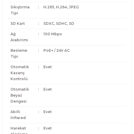
Sıkıştırma
:
H.265, H.264, JPEG
Tipi
SD Kart
:
SDXC, SDHC, SD
Ağ
:
100 Mbps
Arabirimi
Besleme
:
PoE+ / 24V AC
Tipi
Otomatik
:
Evet
Kazanç
Kontrolü
Otomatik
:
Evet
Beyaz
Dengesi
Akıllı
:
Evet
İnfrared
Hareket
:
Evet