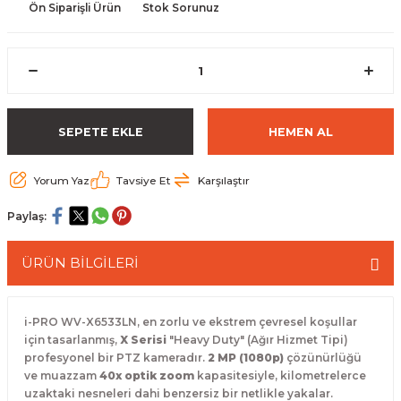
Ön Siparişli Ürün
Stok Sorunuz
 Paketleri
SEPETE EKLE
HEMEN AL
Yorum Yaz
Tavsiye Et
Karşılaştır
Paylaş:
ÜRÜN BİLGİLERİ
i-PRO WV-X6533LN, en zorlu ve ekstrem çevresel koşullar
için tasarlanmış,
X Serisi
"Heavy Duty" (Ağır Hizmet Tipi)
profesyonel bir PTZ kameradır.
2 MP (1080p)
çözünürlüğü
ve muazzam
40x optik zoom
kapasitesiyle, kilometrelerce
uzaktaki nesneleri dahi benzersiz bir netlikle yakalar.