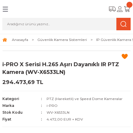
Geri Dön
Geri Dön
Geri Dön
amera Sistemleri
r Güvenlik
zi ve Depolama Ürünleri
mera Sistemleri (Network Kameraları)
lik Duvarı) Cihazları
eri
Anasayfa
Güvenlik Kamera Sistemleri
IP Güvenlik Kamera 
ihazları (NVR ve DVR)
 (Ağ Anahtarı) Modelleri
ama Sistemleri
i-PRO X Serisi H.265 Aşırı Dayanıklı IR PTZ
Harddiskleri ve Depolama Çözümleri
sal Ağ Yönlendiricileri
 ve SSD
Kamera (WV-X6533LN)
294.473,69 TL
ksesuarları ve Bağlantı Kabloları
-Fi) ve Access Point Ürünleri
elaket Kurtarma
 ve Kamera Lisansları
ve Antivirüs Yazılımları
temleri
Kategori
PTZ (Hareketli) ve Speed Dome Kameralar
Marka
i-PRO
 Veri Merkezi Altyapısı
Stok Kodu
WV-X6533LN
Fiyat
4.472,00 EUR + KDV
tam İzleme