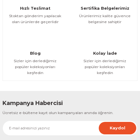
Ürün fiyatı diğer sitelerden daha pahalı.
Hızlı Teslimat
Sertifika Belgelerimiz
Bu ürüne benzer farklı alternatifler olmalı.
Stoktan gönderim yapılacak
Ürünlerimiz kalite güvence
olan ürünlerde geçerlidir
belgesine sahiptir
Gönder
Blog
Kolay İade
Sizler için derlediğimiz
Sizler için derlediğimiz
popüler koleksiyonları
popüler koleksiyonları
keşfedin
keşfedin
Kampanya Habercisi
Ücretsiz e-bültene kayıt olun kampanyaları anında öğrenin.
Kaydol