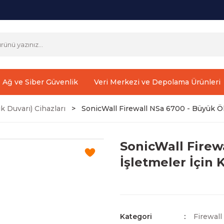
Ağ ve Siber Güvenlik
Veri Merkezi ve Depolama Ürünleri
k Duvarı) Cihazları
SonicWall Firewall NSa 6700 - Büyük Öl
SonicWall Firew
İşletmeler İçin
Kategori
Firewall