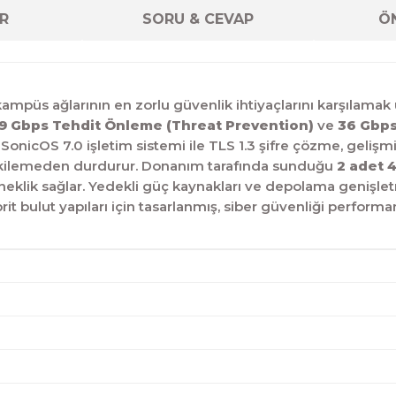
R
SORU & CEVAP
ÖN
ampüs ağlarının en zorlu güvenlik ihtiyaçlarını karşılamak 
9 Gbps Tehdit Önleme (Threat Prevention)
ve
36 Gbps
SonicOS 7.
0 işletim sistemi ile TLS 1.
3 şifre çözme,
gelişm
tkilemeden durdurur.
Donanım tarafında sunduğu
2 adet 
neklik sağlar.
Yedekli güç kaynakları ve depolama genişle
t bulut yapıları için tasarlanmış,
siber güvenliği performan