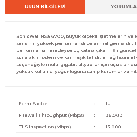
ÜRÜN BİLGİLERİ
YORUMLA
SonicWall NSa 6700,
büyük ölçekli işletmelerin ve k
serisinin yüksek performanslı bir amiral gemisidir.
1
performansı neredeyse üç katına çıkarır.
En güncel 
sunarak,
modern ve karmaşık tehditleri ağ hızını e
seçeneğiyle multi-gigabit altyapılar için eşsiz bir es
yüksek kullanıcı yoğunluğuna sahip kurumlar ve hibri
Form Factor
:
1U
Firewall Throughput (Mbps)
:
36,000
TLS Inspection (Mbps)
:
13,000