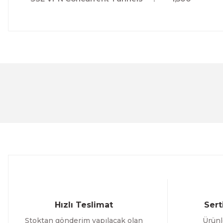
Bu ürünün fiyat bilgisi, resim, ürün açıklamalarında ve 
Görüş ve önerileriniz için teşekkür ederiz.
Ürün resmi kalitesiz, bozuk veya görüntülenemiyor.
Ürün açıklamasında eksik bilgiler bulunuyor.
Ürün bilgilerinde hatalar bulunuyor.
Ürün fiyatı diğer sitelerden daha pahalı.
Bu ürüne benzer farklı alternatifler olmalı.
Hızlı Teslimat
Sert
Stoktan gönderim yapılacak olan
Ürünl