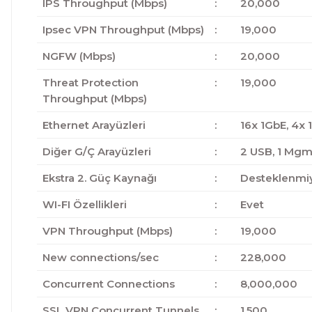
IPS Throughput (Mbps)
:
20,000
Ipsec VPN Throughput (Mbps)
:
19,000
NGFW (Mbps)
:
20,000
Threat Protection
:
19,000
Throughput (Mbps)
Ethernet Arayüzleri
:
16x 1GbE, 4x 
Diğer G/Ç Arayüzleri
:
2 USB, 1 Mgmt
Ekstra 2. Güç Kaynağı
:
Desteklenmi
WI-FI Özellikleri
:
Evet
VPN Throughput (Mbps)
:
19,000
New connections/sec
:
228,000
Concurrent Connections
:
8,000,000
SSL VPN Concurrent Tunnels
:
1,500