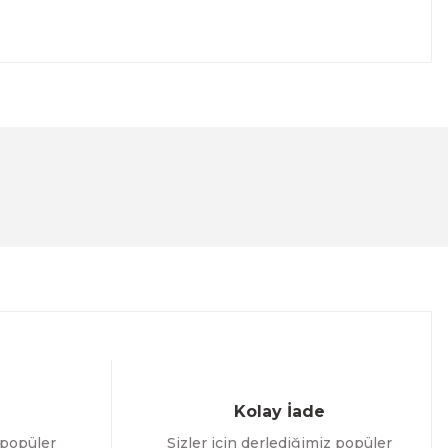
lanarak tarafımıza iletebilirsiniz.
Kolay İade
 popüler
Sizler için derlediğimiz popüler