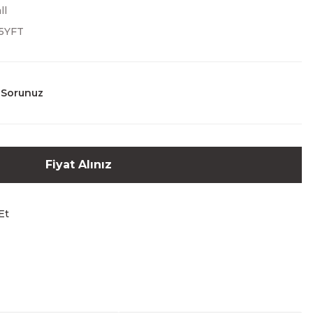
ll
5YFT
 Sorunuz
Fiyat Alınız
Et