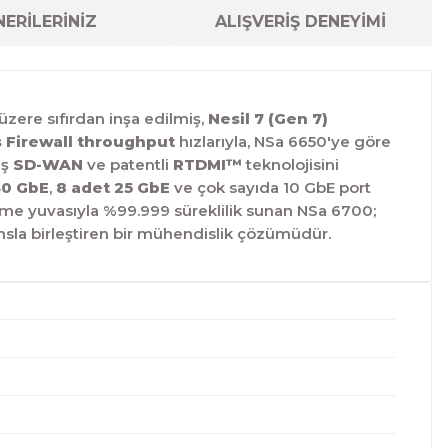
ERİLERİNİZ
ALIŞVERİŞ DENEYİMİ
üzere sıfırdan inşa edilmiş,
Nesil 7 (Gen 7)
 Firewall throughput
hızlarıyla,
NSa 6650'ye göre
iş
SD-WAN
ve patentli
RTDMI™
teknolojisini
40 GbE
,
8 adet 25 GbE
ve çok sayıda 10 GbE port
tme yuvasıyla %99.
999 süreklilik sunan NSa 6700;
sla birleştiren bir mühendislik çözümüdür.