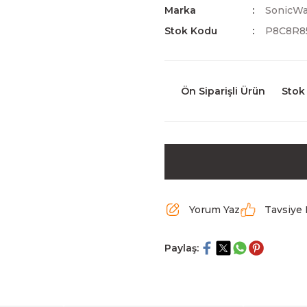
Marka
SonicWa
Stok Kodu
P8C8R8
Ön Siparişli Ürün
Stok
Yorum Yaz
Tavsiye 
Paylaş: