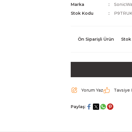
Marka
SonicWa
Stok Kodu
P9TRU
Ön Siparişli Ürün
Stok
Yorum Yaz
Tavsiye 
Paylaş: