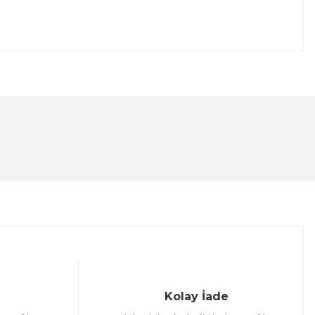
lanarak tarafımıza iletebilirsiniz.
Kolay İade