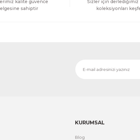
erimiz kalite güvence
Sizler için derlediğimiz
Gönder
elgesine sahiptir
koleksiyonları keşf
KURUMSAL
Blog