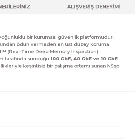
ERİLERİNİZ
ALIŞVERİŞ DENEYİMİ
k yoğunluklu bir kurumsal güvenlik platformudur.
ansından ödün vermeden en üst düzey koruma
MI™ (Real-Time Deep Memory Inspection)
nım tarafında sunduğu
100 GbE, 40 GbE ve 10 GbE
llikleriyle kesintisiz bir çalışma ortamı sunan NSsp