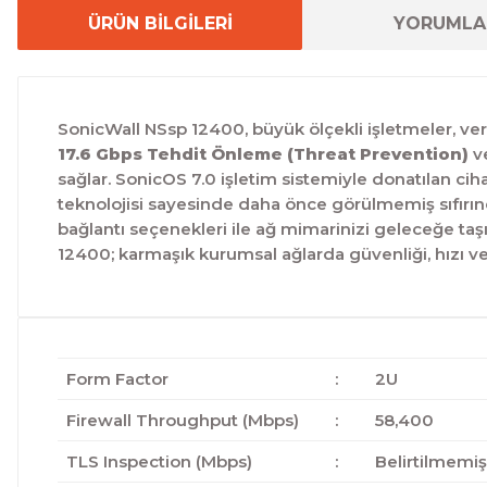
ÜRÜN BİLGİLERİ
YORUMLA
SonicWall NSsp 12400, büyük ölçekli işletmeler, ver
17.6 Gbps Tehdit Önleme (Threat Prevention)
v
sağlar. SonicOS 7.0 işletim sistemiyle donatılan cih
teknolojisi sayesinde daha önce görülmemiş sıfırın
bağlantı seçenekleri ile ağ mimarinizi geleceğe taşır
12400; karmaşık kurumsal ağlarda güvenliği, hızı ve yö
Form Factor
:
2U
Firewall Throughput (Mbps)
:
58,400
TLS Inspection (Mbps)
:
Belirtilmemiş