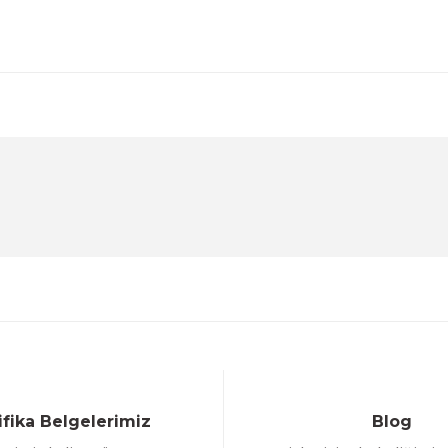
diğer konularda yetersiz gördüğünüz noktaları öneri formunu kul
Ürün hakkında henüz soru sorulmamış.
Bu ürüne ilk yorumu siz yapın!
Sitemize ilk yorumu siz yapın!
Deneyimini Paylaş
Yorum Yaz
Soru Sor
ifika Belgelerimiz
Blog