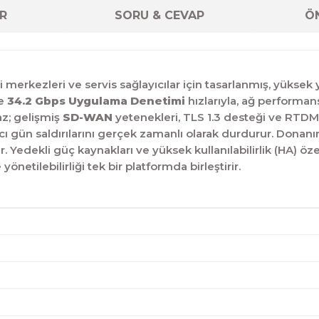
R
SORU & CEVAP
ÖN
i merkezleri ve servis sağlayıcılar için tasarlanmış, yükse
e
34.2 Gbps Uygulama Denetimi
hızlarıyla, ağ perform
az; gelişmiş
SD-WAN
yetenekleri, TLS 1.3 desteği ve RTD
cı gün saldırılarını gerçek zamanlı olarak durdurur. Dona
. Yedekli güç kaynakları ve yüksek kullanılabilirlik (HA) öze
netilebilirliği tek bir platformda birleştirir.