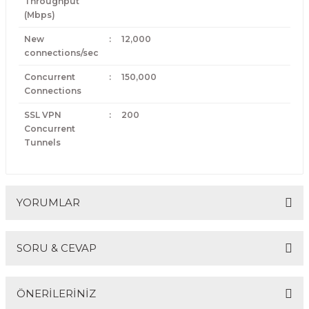
Throughput
(Mbps)
New
:
12,000
connections/sec
Concurrent
:
150,000
Connections
SSL VPN
:
200
Concurrent
Tunnels
YORUMLAR
SORU & CEVAP
Bu ürüne ilk yorumu siz yapın!
ÖNERİLERİNİZ