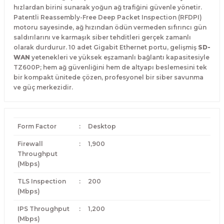
hızlardan birini sunarak yoğun ağ trafiğini güvenle yönetir.
Patentli Reassembly-Free Deep Packet Inspection (RFDPI)
motoru sayesinde, ağ hızından ödün vermeden sıfırıncı gün
saldırılarını ve karmaşık siber tehditleri gerçek zamanlı
olarak durdurur. 10 adet Gigabit Ethernet portu, gelişmiş
SD-
WAN
yetenekleri ve yüksek eşzamanlı bağlantı kapasitesiyle
TZ600P; hem ağ güvenliğini hem de altyapı beslemesini tek
bir kompakt ünitede çözen, profesyonel bir siber savunma
ve güç merkezidir.
Form Factor
:
Desktop
Firewall
:
1,900
Throughput
(Mbps)
TLS Inspection
:
200
(Mbps)
IPS Throughput
:
1,200
(Mbps)