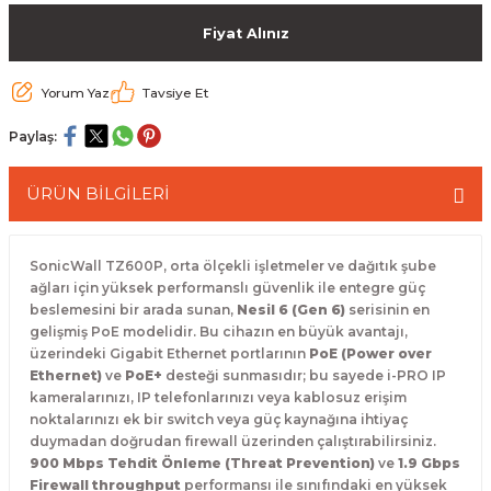
 Paketleri
Fiyat Alınız
Yorum Yaz
Tavsiye Et
Paylaş:
ÜRÜN BİLGİLERİ
SonicWall TZ600P, orta ölçekli işletmeler ve dağıtık şube
ağları için yüksek performanslı güvenlik ile entegre güç
beslemesini bir arada sunan,
Nesil 6 (Gen 6)
serisinin en
gelişmiş PoE modelidir. Bu cihazın en büyük avantajı,
üzerindeki Gigabit Ethernet portlarının
PoE (Power over
Ethernet)
ve
PoE+
desteği sunmasıdır; bu sayede i-PRO IP
kameralarınızı, IP telefonlarınızı veya kablosuz erişim
noktalarınızı ek bir switch veya güç kaynağına ihtiyaç
duymadan doğrudan firewall üzerinden çalıştırabilirsiniz.
900 Mbps Tehdit Önleme (Threat Prevention)
ve
1.9 Gbps
Firewall throughput
performansı ile sınıfındaki en yüksek