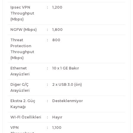
Ipsec VPN
:
1,200
Throughput
(Mbps)
NGFW (Mbps)
:
1,800
Threat
:
800
Protection
Throughput
(Mbps)
Ethernet
:
10 x 1 GE Bakır
Arayüzleri
Diğer G/Ç
:
2 x USB 3.0 (ön)
Arayüzleri
Ekstra 2. Güç
:
Desteklenmiyor
Kaynağı
WI-FI Özellikleri
:
Hayır
VPN
:
1,100